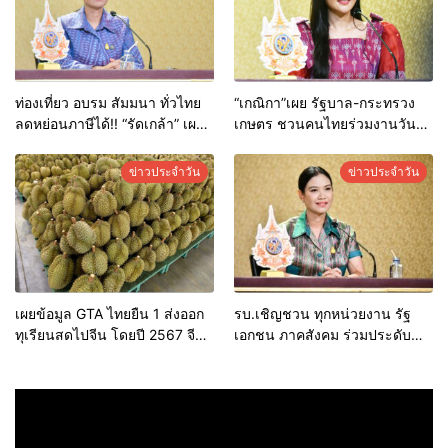
ท่องเที่ยว อบรม สัมมนา ทั่วไทย
“เกณิกา”เผย รัฐบาล-กระทรวง
ลดหย่อนภาษีได้!! “รัดเกล้า” เผย
เกษตร ชวนคนไทยร่วมงานวัน
ครม. เห็นชอบ สองมาตรการภาษี
ข้าวและชาวนาแห่งชาติ ด้วย
เพื่อสนับสนุนการท่องเที่ยวภายใน
สำนึกในพระมหากรุณาธิคุณ 4-6
ข่าวประจำวัน
ข่าวประจำวัน
ประเทศ
มิ.ย.นี้
เผยข้อมูล GTA ไทยยืน 1 ส่งออก
รบ.เชิญชวน ทุกหน่วยงาน รัฐ
ทุเรียนสดไปจีน โดยปี 2567 จีน
เอกชน ภาคสังคม ร่วมประดับ
นำเข้าจากไทย กว่า 1 แสนตัน
ธงชาติ พระบรมฉายาลักษณ์
เป็นมูลค่า 717 ล้านดอลลาร์ และ
พระบาทสมเด็จพระเจ้าอยู่หัว
มีแนวโน้มเพิ่มขึ้นต่อเนื่อง
และพระฉายาลักษณ์สมเด็จพระ
นางเจ้าฯ พระบรมราชินี