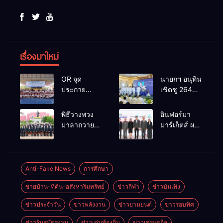
เรื่องมาใหม่
OR จุด
นายกฯ อนุทิน
ประกาย
เชิดชู 264
ศักยภาพ
กำนัน ผู้ใหญ่
เยาวชน ผ่าน
บ้านยอดเยี่ยม
พิธีวางพวง
อินฟอร์มา
กิจกรรม OR
มอบแหนบ
มาลาถวาย
มาร์เก็ตส์ ผนึก
Futsal Clinic
ทองคำ
ราชสักการะ
เครือข่าย
“รางวัล
เนื่องในวันรพี
ธุรกิจท่อง
เกียรติยศแห่ง
ประจำปี
เที่ยว-บริการ
การเสียสละ”
2569 และ
จัด Food &
Anti-Fake News
การศึกษา
การแข่งขัน
Hospitality
ขายบ้าน-ที่ดิน-อสังหาริมทรัพย์
ข่าวกีฬา
ข่าวบันเทิง
ฟุตบอลวันรพี
Thailand
เพื่อเชื่อม
2026 เชื่อม 4
ข่าวประจำวัน
ข่าวพลังงาน
ข่าวยานยนต์
ข่าวรอบทิศ
ความสัมพันธ์
งานใหญ่
อันดีของ
สร้างโอกาส
ข่าวรับสมัตรงาน
ข่าวเด่นท้องถิ่น
ข่าวเศรษฐกิจ