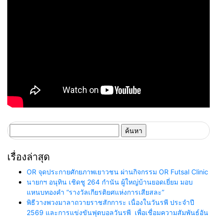
ค้นหา
สำหรับ:
เรื่องล่าสุด
OR จุดประกายศักยภาพเยาวชน ผ่านกิจกรรม OR Futsal Clinic
นายกฯ อนุทิน เชิดชู 264 กำนัน ผู้ใหญ่บ้านยอดเยี่ยม มอบ
แหนบทองคำ “รางวัลเกียรติยศแห่งการเสียสละ”
พิธีวางพวงมาลาถวายราชสักการะ เนื่องในวันรพี ประจำปี
2569 และการแข่งขันฟุตบอลวันรพี เพื่อเชื่อมความสัมพันธ์อัน