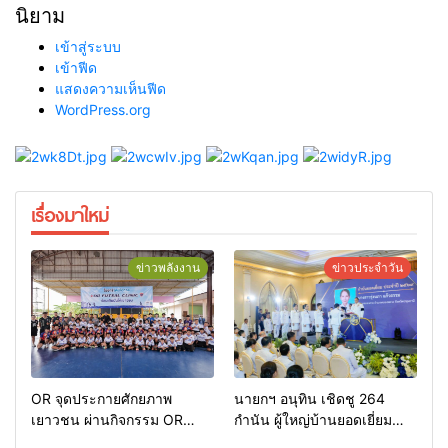
นิยาม
เข้าสู่ระบบ
เข้าฟีด
แสดงความเห็นฟีด
WordPress.org
เรื่องมาใหม่
ข่าวพลังงาน
ข่าวประจำวัน
OR จุดประกายศักยภาพ
นายกฯ อนุทิน เชิดชู 264
เยาวชน ผ่านกิจกรรม OR
กำนัน ผู้ใหญ่บ้านยอดเยี่ยม
Futsal Clinic
มอบแหนบทองคำ “รางวัล