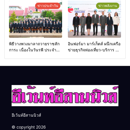
เกียรติยศแห่งการเสียสละ”
ข่าวประจำวัน
ข่าวพลังงาน
พิธีวางพวงมาลาถวายราชสัก
อินฟอร์มา มาร์เก็ตส์ ผนึกเครือ
การะ เนื่องในวันรพี ประจำปี
ข่ายธุรกิจท่องเที่ยว-บริการ จัด
2569 และการแข่งขันฟุตบอล
Food & Hospitality Thailand
วันรพี เพื่อเชื่อมความสัมพันธ์
2026 เชื่อม 4 งานใหญ่ สร้าง
อันดีของหน่วยงานใน
โอกาสธุรกิจครบวงจร ด้วย
กระบวนการยุติธรรม
ครับ
อีเว้นท์อีสานนิวส์
© copyright 2026