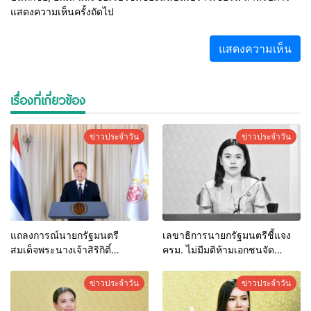
แสดงความเห็นครั้งถัดไป
เรื่องที่เกี่ยวข้อง
ข่าวประจำวัน
ข่าวประจำวัน
แถลงการณ์นายกรัฐมนตรี
เลขาธิการนายกรัฐมนตรีชี้แจง
สมเด็จพระนางเจ้าสิริกิติ์
ครม. ไม่มีมติห้ามเอกชนจัด
พระบรมราชินีนาถ พระบรมราช
กิจกรรมรื่นเริง ขอเพียงพิจารณา
ชนนีพันปีหลวง สวรรคต
ปรับรูปแบบให้เหมาะสม
ข่าวประจำวัน
ข่าวประจำวัน