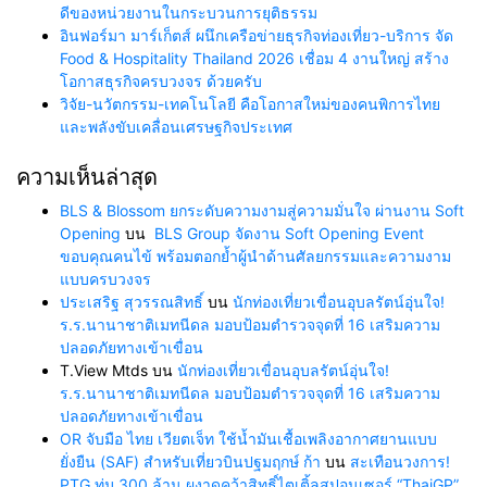
ดีของหน่วยงานในกระบวนการยุติธรรม
อินฟอร์มา มาร์เก็ตส์ ผนึกเครือข่ายธุรกิจท่องเที่ยว-บริการ จัด
Food & Hospitality Thailand 2026 เชื่อม 4 งานใหญ่ สร้าง
โอกาสธุรกิจครบวงจร ด้วยครับ
วิจัย-นวัตกรรม-เทคโนโลยี คือโอกาสใหม่ของคนพิการไทย
และพลังขับเคลื่อนเศรษฐกิจประเทศ
ความเห็นล่าสุด
BLS & Blossom ยกระดับความงามสู่ความมั่นใจ ผ่านงาน Soft
Opening
บน
BLS Group จัดงาน Soft Opening Event
ขอบคุณคนไข้ พร้อมตอกย้ำผู้นำด้านศัลยกรรมและความงาม
แบบครบวงจร
ประเสริฐ สุวรรณสิทธิ์
บน
นักท่องเที่ยวเขื่อนอุบลรัตน์อุ่นใจ!
ร.ร.นานาชาติเมทนีดล มอบป้อมตำรวจจุดที่ 16 เสริมความ
ปลอดภัยทางเข้าเขื่อน
T.View Mtds
บน
นักท่องเที่ยวเขื่อนอุบลรัตน์อุ่นใจ!
ร.ร.นานาชาติเมทนีดล มอบป้อมตำรวจจุดที่ 16 เสริมความ
ปลอดภัยทางเข้าเขื่อน
OR จับมือ ไทย เวียตเจ็ท ใช้น้ำมันเชื้อเพลิงอากาศยานแบบ
ยั่งยืน (SAF) สำหรับเที่ยวบินปฐมฤกษ์ ก้า
บน
สะเทือนวงการ!
PTG ทุ่ม 300 ล้าน ผงาดคว้าสิทธิ์ไตเติ้ลสปอนเซอร์ “ThaiGP”