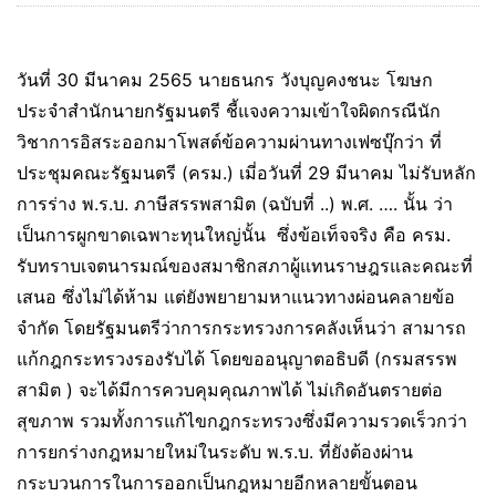
วันที่ 30 มีนาคม 2565 นายธนกร วังบุญคงชนะ โฆษก
ประจำสำนักนายกรัฐมนตรี ชี้แจงความเข้าใจผิดกรณีนัก
วิชาการอิสระออกมาโพสต์ข้อความผ่านทางเฟซบุ๊กว่า ที่
ประชุมคณะรัฐมนตรี (ครม.) เมี่อวันที่ 29 มีนาคม ไม่รับหลัก
การร่าง พ.ร.บ. ภาษีสรรพสามิต (ฉบับที่ ..) พ.ศ. …. นั้น ว่า
เป็นการผูกขาดเฉพาะทุนใหญ่นั้น ซึ่งข้อเท็จจริง คือ ครม.
รับทราบเจตนารมณ์ของสมาชิกสภาผู้แทนราษฎรและคณะที่
เสนอ ซึ่งไม่ได้ห้าม แต่ยังพยายามหาแนวทางผ่อนคลายข้อ
จำกัด โดยรัฐมนตรีว่าการกระทรวงการคลังเห็นว่า สามารถ
แก้กฎกระทรวงรองรับได้ โดยขออนุญาตอธิบดี (กรมสรรพ
สามิต ) จะได้มีการควบคุมคุณภาพได้ ไม่เกิดอันตรายต่อ
สุขภาพ รวมทั้งการแก้ไขกฎกระทรวงซึ่งมีความรวดเร็วกว่า
การยกร่างกฎหมายใหม่ในระดับ พ.ร.บ. ที่ยังต้องผ่าน
กระบวนการในการออกเป็นกฎหมายอีกหลายขั้นตอน