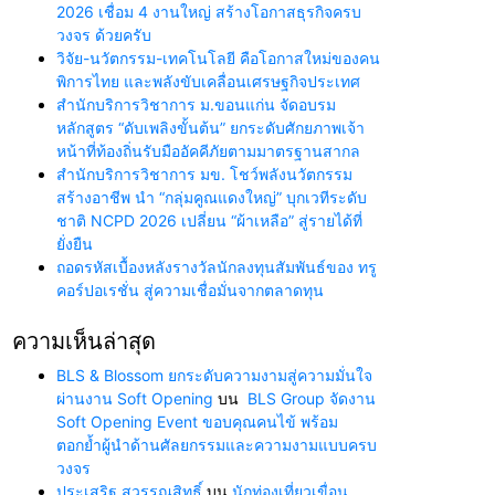
2026 เชื่อม 4 งานใหญ่ สร้างโอกาสธุรกิจครบ
วงจร ด้วยครับ
วิจัย-นวัตกรรม-เทคโนโลยี คือโอกาสใหม่ของคน
พิการไทย และพลังขับเคลื่อนเศรษฐกิจประเทศ
สำนักบริการวิชาการ ม.ขอนแก่น จัดอบรม
หลักสูตร “ดับเพลิงขั้นต้น” ยกระดับศักยภาพเจ้า
หน้าที่ท้องถิ่นรับมืออัคคีภัยตามมาตรฐานสากล
สำนักบริการวิชาการ มข. โชว์พลังนวัตกรรม
สร้างอาชีพ นำ “กลุ่มคูณแดงใหญ่” บุกเวทีระดับ
ชาติ NCPD 2026 เปลี่ยน “ผ้าเหลือ” สู่รายได้ที่
ยั่งยืน
ถอดรหัสเบื้องหลังรางวัลนักลงทุนสัมพันธ์ของ ทรู
คอร์ปอเรชั่น สู่ความเชื่อมั่นจากตลาดทุน
ความเห็นล่าสุด
BLS & Blossom ยกระดับความงามสู่ความมั่นใจ
ผ่านงาน Soft Opening
บน
BLS Group จัดงาน
Soft Opening Event ขอบคุณคนไข้ พร้อม
ตอกย้ำผู้นำด้านศัลยกรรมและความงามแบบครบ
วงจร
ประเสริฐ สุวรรณสิทธิ์
บน
นักท่องเที่ยวเขื่อน