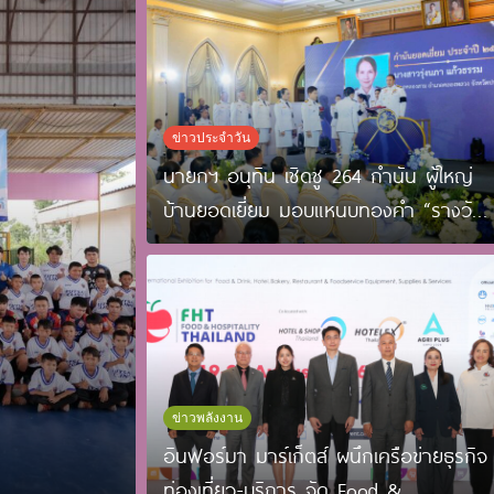
ข่าวประจำวัน
นายกฯ อนุทิน เชิดชู 264 กำนัน ผู้ใหญ่
บ้านยอดเยี่ยม มอบแหนบทองคำ “รางวัล
เกียรติยศแห่งการเสียสละ”
ข่าวพลังงาน
อินฟอร์มา มาร์เก็ตส์ ผนึกเครือข่ายธุรกิจ
ท่องเที่ยว-บริการ จัด Food &