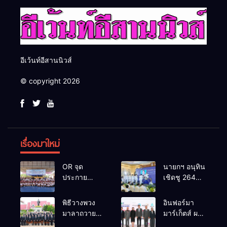
อีเว้นท์อีสานนิวส์
© copyright 2026
เรื่องมาใหม่
OR จุด
นายกฯ อนุทิน
ประกาย
เชิดชู 264
ศักยภาพ
กำนัน ผู้ใหญ่
เยาวชน ผ่าน
บ้านยอดเยี่ยม
พิธีวางพวง
อินฟอร์มา
กิจกรรม OR
มอบแหนบ
มาลาถวาย
มาร์เก็ตส์ ผนึก
Futsal Clinic
ทองคำ
ราชสักการะ
เครือข่าย