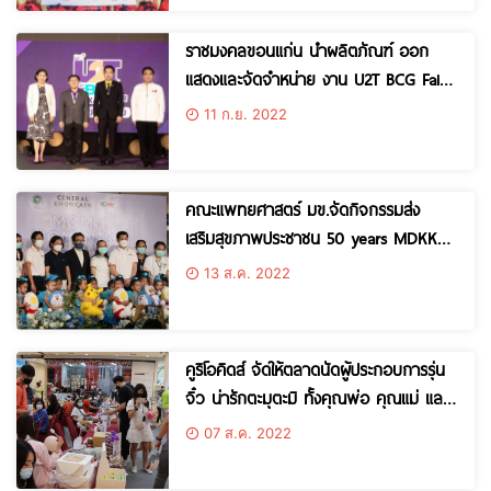
จ.ขอนแก่น
ราชมงคลขอนแก่น นำผลิตภัณฑ์ ออก
แสดงและจัดจำหน่าย งาน U2T BCG Fair
ขอนแก่น
11 ก.ย. 2022
คณะแพทยศาสตร์ มข.จัดกิจกรรมส่ง
เสริมสุขภาพประชาชน 50 years MDKKU:
Mom & Kids Day 2022 ส่งต่อสุขภาพดี
13 ส.ค. 2022
จากคุณแม่สู่ลูกน้อย เนื่องในวันแม่แห่งชาติ
คูริโอคิดส์ จัดให้ตลาดนัดผู้ประกอบการรุ่น
จิ๋ว น่ารักตะมุตะมิ ทั้งคุณพ่อ คุณแม่ และ
คุณลูก สนุกสนานสอด
07 ส.ค. 2022