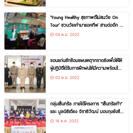
‘Young Healthy สุขภาพดีไม่สนวัย On
Tour’ ชวนวัยเก๋ามาแอคทีฟ สานต่ออีก 4
ภาคทั่วประเทศ
04 พ.ย. 2022
ขอนแก่นซักซ้อมแผนเหตุฯกราดยิงเพื่อให้ให้
ผู้ปฏิบัติได้รับการฝึกฝนให้มีความพร้อมใน
สถานการณ์ปัจจุบัน
03 พ.ย. 2022
กลุ่มเซ็นทรัล ภายใต้โครงการ “เซ็นทรัลทำ”
และ มูลนิธิเตียง จิราธิวัฒน์ มอบถุงยังชีพ
จำนวน 300 ชุด และ Mister Donut
16 ต.ค. 2022
จำนวน 100 กล่อง แก่ผู้ประสบอุทกภัย