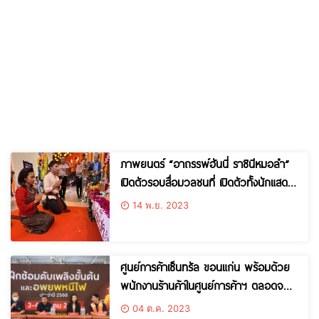
ภาพยนตร์ “อาถรรพ์ฮันนี่ ราชินีหมอลำ”
เปิดตัวรอบสื่อมวลชนที่ เปิดตัวทั้งนักแสดง
ผู้กำกับ ณ โรงภาพยนตร์ SF CINEMA
14 พ.ย. 2023
ศูนย์การค้า เซ็นทรัล ขอนแก่น
ศูนย์การค้าเซ็นทรัล ขอนแก่น พร้อมด้วย
พนักงานร้านค้าในศูนย์การค้าฯ ตลอดจน
บริษัทในเครือ Central Group เข้าร่วม
04 ต.ค. 2023