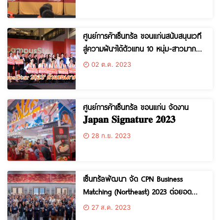
โครงการฝึกซ้อมอพยพหนีไฟประจำปี พ.ศ.
2566
ศูนย์การค้าเซ็นทรัล ขอนแก่นสนับสนุนเวที
สู่ความฝันฯได้ตัวแทน 10 หนุ่ม-สาวมาก
ความสามารถ ‘Campus Star 2023’
02 ต.ค. 2023
ตัวแทนภาคอีสาน
ศูนย์การค้าเซ็นทรัล ขอนแก่น จัดงาน
𝐉𝐚𝐩𝐚𝐧 𝐒𝐢𝐠𝐧𝐚𝐭𝐮𝐫𝐞 𝟐𝟎𝟐𝟑
28 ก.ย. 2023
เซ็นทรัลพัฒนา จัด CPN Business
Matching (Northeast) 2023 ต่อยอด
ธุรกิจคู่ค้า รวมแบรนด์ดังกว่า 80 แบรนด์
27 ส.ค. 2023
ทั่วภาคอีสานให้ขยายไปยังภูมิภาคต่างๆ ทั่ว