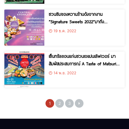
ชวนชิมของหวานร้านดังจากงาน
“Signature Sweets 2022”มาถึง
ศูนย์การค้าเซ็นทรัล ขอนแก่น แล้ว19 – 25
19 ธ.ค. 2022
ธ.ค. 65
เซ็นทรัลขอนแก่นชวนเจแปนเลิฟเวอร์ มา
สัมผัสประสบการณ์ A Taste of Matsuriใน
งาน JAPAN SIGNATURE 2022 วันที 15
14 พ.ย. 2022
พ.ย. 65 – 21 พ.ย. 65
1
2
3