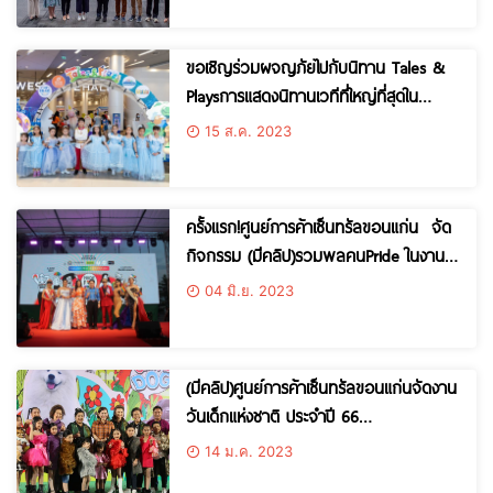
ประเทศ
ขอเชิญร่วมผจญภัยไปกับนิทาน Tales &
Playsการแสดงนิทานเวทีที่ใหญ่ที่สุดใน
ประเทศ “ซินเดอเรลลา และ แจ็คกับต้นถั่ว
15 ส.ค. 2023
วิเศษ”ณ เซ็นทรัล สุราษฎร์ธานีเซ็นทรัล
ขอนแก่นและเซ็นทรัลเชียงใหม่แอร์พอร์ต
ครั้งแรก!ศูนย์การค้าเซ็นทรัลขอนแก่น จัด
กิจกรรม (มีคลิป)รวมพลคนPride ในงาน
Khonkaen Pride For All
04 มิ.ย. 2023
(มีคลิป)ศูนย์การค้าเซ็นทรัลขอนแก่นจัดงาน
วันเด็กแห่งชาติ ประจำปี 66
แคมเปญ”central kids day 2023”ครีเอทอ
14 ม.ค. 2023
ย่างสร้างสรรค์ เพื่อโลกที่ยั่งยืน