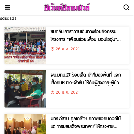
sdsdsds
ชมคลิป!คาราวานเดินทางร่วมกิจกรรม
โครงการ “เพื่อนช่วยเพื่อน มอบไออุ่น”
ประจำปี 64
26 ม.ค. 2021
ผบ.มทบ.27 ร้อยเอ็ด นำทีมลงพื้นที่ แจก
เสื้อกันหนาว-ผ้าห่ม ให้กับผู้สูงอายุ-ผู้ป่วย
ติดเตียง เพื่อรับมือภัยหนาวระลอกใหม่
26 ม.ค. 2021
มทร.อีสาน ทูลเกล้าฯ ถวายแจกันดอกไม้
แด่ ‘กรมสมเด็จพระเทพฯ’ ให้ทรงหาย
ประชวร