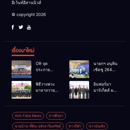
อีเว้นท์อีสานนิวส์
© copyright 2026
เรื่องมาใหม่
OR จุด
นายกฯ อนุทิน
ประกาย
เชิดชู 264
ศักยภาพ
กำนัน ผู้ใหญ่
เยาวชน ผ่าน
บ้านยอดเยี่ยม
พิธีวางพวง
อินฟอร์มา
กิจกรรม OR
มอบแหนบ
มาลาถวาย
มาร์เก็ตส์ ผนึก
Futsal Clinic
ทองคำ
ราชสักการะ
เครือข่าย
“รางวัล
เนื่องในวันรพี
ธุรกิจท่อง
เกียรติยศแห่ง
ประจำปี
เที่ยว-บริการ
การเสียสละ”
2569 และ
จัด Food &
Anti-Fake News
การศึกษา
การแข่งขัน
Hospitality
ขายบ้าน-ที่ดิน-อสังหาริมทรัพย์
ข่าวกีฬา
ข่าวบันเทิง
ฟุตบอลวันรพี
Thailand