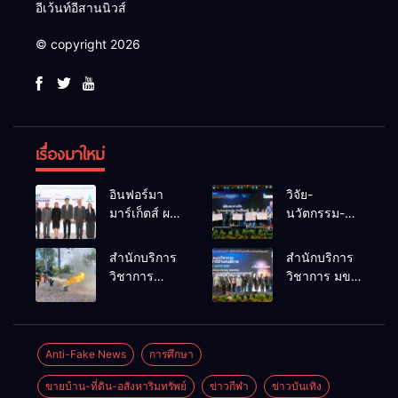
อีเว้นท์อีสานนิวส์
© copyright 2026
เรื่องมาใหม่
อินฟอร์มา
วิจัย-
มาร์เก็ตส์ ผนึก
นวัตกรรม-
เครือข่าย
เทคโนโลยี
ธุรกิจท่อง
คือโอกาสใหม่
สำนักบริการ
สำนักบริการ
เที่ยว-บริการ
ของคนพิการ
วิชาการ
วิชาการ มข.
จัด Food &
ไทย และพลัง
ม.ขอนแก่น
โชว์พลัง
Hospitality
ขับเคลื่อน
จัดอบรม
นวัตกรรม
Thailand
เศรษฐกิจ
หลักสูตร “ดับ
สร้างอาชีพ
2026 เชื่อม 4
ประเทศ
เพลิงขั้นต้น”
นำ “กลุ่มคูณ
Anti-Fake News
การศึกษา
งานใหญ่
ยกระดับ
แดงใหญ่” บุก
สร้างโอกาส
ขายบ้าน-ที่ดิน-อสังหาริมทรัพย์
ข่าวกีฬา
ข่าวบันเทิง
ศักยภาพเจ้า
เวทีระดับชาติ