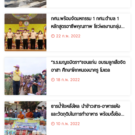
ทางถนนอย่างเข้มงวด
กศน.พร้อมจัดมหกรรม 1 กศน.ตำบล 1
หลักสูตรอาชีพคุณภาพ โชว์ผลงานกลุ่ม
จังหวัดภาคอีสานจากผลิตภัณฑ์ประจำถิ่น
22 ก.พ. 2022
นับ 100 รายการ
“ร.ร.เบญจมิตรฯ”ขอนแก่น อบรมลูกเสือจิต
อาสา ศึกษาโคกหนองนาครู โมเดล
18 ก.พ. 2022
ธารน้ำใจหลั่งไหล นำข้าวสาร-อาหารแห้ง
และวัตถุดิบในการทำอาหาร พร้อมตั้งโรง
ครัวปรุงอาหารถวายพระ-สามเณร ที่ถูก
10 ก.พ. 2022
กักตัว 207 รูป ปิดวัดหนองแวงพระอาราม