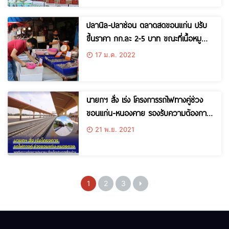
หลวง 7 วัน
ปลานิล-ปลาช่อน ตลาดสดขอนแก่น ปรับ
ขึ้นราคา กก.ละ 2-5 บาท ขณะที่เนื้อหมู
เตรียมปรับขึ้นราคาอีกระลอก ด้านมะละกอ
17 ม.ค. 2022
ราคาลดลงเหลือถุงละ 200 บาทจากเดิมถุง
ละ 280 บาท
นายกฯ สั่ง เร่ง โครงการรถไฟทางคู่ช่วง
ขอนแก่น-หนองคาย รองรับความต้องการ
ประชาชน และเชื่อมโยงกับรถไฟความเร็วสูง
21 พ.ย. 2021
ประเทศเพื่อนบ้าน
1
2
3