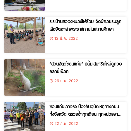
เด็กๆเข้าถึงโลกออนไลน์อย่างสรรค์ และ
สร้างอาชีพได้
ร.ร.บ้านสวองหนองไผ่ล้อม จัดฝึกอบรมลูก
เสือจิตอาสาพระราชทานในสถานศึกษา
12 มี.ค. 2022
“สวนสัตว์ขอนแก่น” ปลื้ม!สมาชิกใหม่ลูกวอ
ลลาบี้เผือก
26 ก.พ. 2022
ขอนแก่นเอาจริง ป้องกันอุบัติเหตุทางถนน
ทั้งจังหวัด ตรวจซ้ำทุกเดือน ทุกหน่วยงาน
ต้องเร่งแก้ไข ทั้งการทาสีเส้นจราจร-เพิ่มไฟ
22 ก.พ. 2022
ส่องสว่าง-แก้ไขจุดเสี่ยง เพื่อความลอดภัย