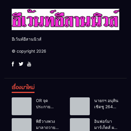
อีเว้นท์อีสานนิวส์
© copyright 2026
เรื่องมาใหม่
OR จุด
นายกฯ อนุทิน
ประกาย
เชิดชู 264
ศักยภาพ
กำนัน ผู้ใหญ่
เยาวชน ผ่าน
บ้านยอดเยี่ยม
พิธีวางพวง
อินฟอร์มา
กิจกรรม OR
มอบแหนบ
มาลาถวาย
มาร์เก็ตส์ ผนึก