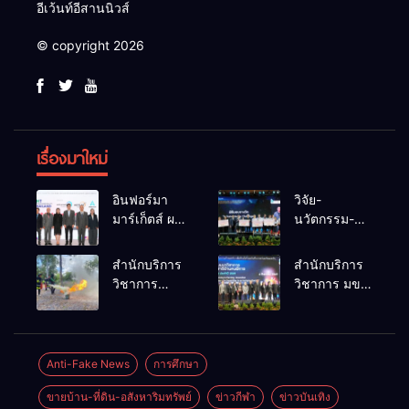
อีเว้นท์อีสานนิวส์
© copyright 2026
เรื่องมาใหม่
อินฟอร์มา
วิจัย-
มาร์เก็ตส์ ผนึก
นวัตกรรม-
เครือข่าย
เทคโนโลยี
ธุรกิจท่อง
คือโอกาสใหม่
สำนักบริการ
สำนักบริการ
เที่ยว-บริการ
ของคนพิการ
วิชาการ
วิชาการ มข.
จัด Food &
ไทย และพลัง
ม.ขอนแก่น
โชว์พลัง
Hospitality
ขับเคลื่อน
จัดอบรม
นวัตกรรม
Thailand
เศรษฐกิจ
หลักสูตร “ดับ
สร้างอาชีพ
2026 เชื่อม 4
ประเทศ
เพลิงขั้นต้น”
นำ “กลุ่มคูณ
Anti-Fake News
การศึกษา
งานใหญ่
ยกระดับ
แดงใหญ่” บุก
สร้างโอกาส
ขายบ้าน-ที่ดิน-อสังหาริมทรัพย์
ข่าวกีฬา
ข่าวบันเทิง
ศักยภาพเจ้า
เวทีระดับชาติ