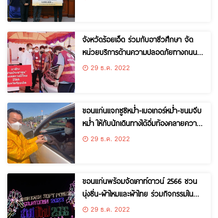
จังหวัดร้อยเอ็ด ร่วมกับอาชีวศึกษา จัด
หน่วยบริการด้านความปลอดภัยทางถนน
ตรวจ ซ่อม ฟรี ช่วงเทศกาลปีใหม่
29 ธ.ค. 2022
ขอนแก่นแจกซูชิหม่ำ-เบอเกอร์หม่ำ-ขนมจีบ
หม่ำ ให้กับนักเดินทางได้อิ่มท้องคลายความ
เหนื่อยล้าจากการขับขี่ ขณะที่สภาพการ
29 ธ.ค. 2022
จราจรติดหนึบ
ขอนแก่นพร้อมจัดเคาท์ดาวน์ 2566 ชวน
นุ่งซิ่น-ผ้าไหมและผ้าไทย ร่วมกิจกรรมใน
บ้านโบราณที่สวยงาม
29 ธ.ค. 2022