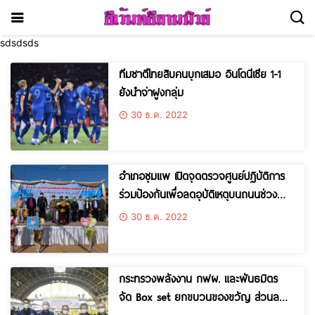
sdsdsds
ทีมชาติไทยสิบคนบุกเสมอ อินโดนีเซีย 1-1
ยังนำจ่าฝูงกลุ่ม
30 ธ.ค. 2022
อำเภอชุมแพ เปิดจุดตรวจศูนย์ปฏิบัติการ
ร่วมป้องกันเพื่อลดอุบัติเหตุบนถนนช่วง
เทศกาลปีใหม่ ประจำปี 2566
30 ธ.ค. 2022
กระทรวงพลังงาน กฟผ. และพันธมิตร
จัด Box set ยกขบวนของขวัญ ส่วนลด
ที่พักเขื่อน ส่งมอบความสุขให้คนไทยรับปี