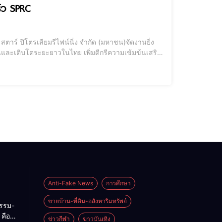
รัว SPRC
ท สตาร์ ปิโตรเลียมรีไฟน์นิ่ง จำกัด (มหาชน)จัดงานยิ่ง
นและเติบโตระยะยาวในไทย เพิ่มดีกรีความเข้มข้นเสริม
พันธ์กับบรรดากลุ่มผู้ประกอบการสถานีบริการน้ำมัน
Anti-Fake News
การศึกษา
ขายบ้าน-ที่ดิน-อสังหาริมทรัพย์
กรรม-
คือ
ข่าวกีฬา
ข่าวบันเทิง