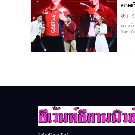
คาลเท
11 ม
คาลเท็ก
ใหญ่“C
ศักยภา
คาลเท็ก
อีเว้นท์อีสานนิวส์