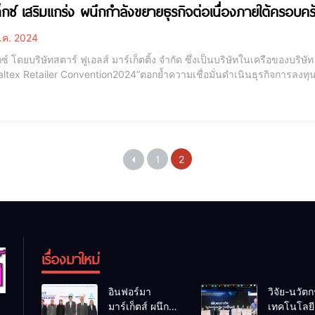
็กซ์ เสริมแกร่ง ผนึกกำลังขยายธุรกิจต่อเนื่องภายใต้ครอบค
ี.ค. 2024
ซ์ โดยบริษัทสตาร์ ฟูเอลส์ มาร์เก็ตติ้ง จำกัด ซึ่งเป็นบริษัทในเครือของบริษั
altex Retailer Convention2024”ตอกย้ำความเชื่อมั่นดำเนินธุรกิจการลงทุ
พผู้ประกอบการสถานีบริการน้ำมันรอบด้าน พร้อมขอบคุณและกระชับความสัม
ซ์ทั่วประเทศ คู่ค้
1
2
เรื่องมาใหม่
อินฟอร์มา
วิจัย-นวัต
มาร์เก็ตส์ ผนึก
เทคโนโลยี 