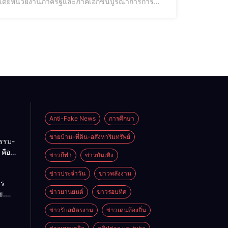
นื่อง โดยหน่วยงานภาครัฐและภาคเอกชนบูรณาการการ
ลื่อนระบบเศรษฐกิจใหม่และเพิ่มขีดความสามารถในการ
Anti-Fake News
การศึกษา
ขายบ้าน-ที่ดิน-อสังหาริมทรัพย์
กรรม-
คือ
ข่าวกีฬา
ข่าวบันเทิง
่ของ
ทย
ข่าวประจำวัน
ข่าวพลังงาน
าร
บ
ข่าวยานยนต์
ข่าวรอบทิศ
ข.
ษฐกิจ
ข่าวรับสมัตรงาน
ข่าวเด่นท้องถิ่น
ร้าง
กลุ่ม