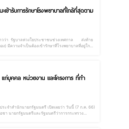
นะเข้ารับการรักษาโรงพยาบาลที่ใกล้ที่สุดตาม
ล่าวว่า รัฐบาลห่วงใยประชาชนช่วงเทศกาล ส่งท้าย
ง) มีความจำเป็นต้องเข้ารักษาที่โรงพยาบาลที่อยู่ใกล้
ใช้สิทธิรักษา ม. 7 พ.ร.บ.หลักประกันสุขภาพแห่งชาติ
 แก่บุคคล หน่วยงาน และโครงการ ที่ทำ
ระจำสำนักนายกรัฐมนตรี เปิดเผยว่า วันนี้ (7 ก.ค. 66)
ร์โอชา นายกรัฐมนตรีและรัฐมนตรีว่าการกระทรวง
2565 ให้แก่ บุคคล หน่วยงาน และโครงการ ที่มีผลงาน