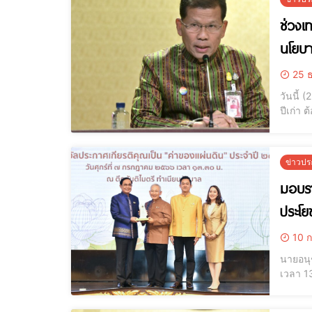
ช่วงเ
นโยบ
25 ธ
วันนี้
ปีเก่า 
ตามนโยบ
พร้อม
ข่าวปร
มอบรา
ประโย
10 ก
นายอนุช
เวลา 1
กลาโหม
โดดเด่น