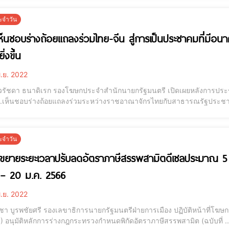
ะจำวัน
ห็นชอบร่างถ้อยแถลงร่วมไทย-จีน สู่การเป็นประชาคมที่มีอนา
ยิ่งขึ้น
.ย. 2022
รัชดา ธนาดิเรก รองโฆษกประจำสำนักนายกรัฐมนตรี เปิดเผยหลังการประชุม
ม.เห็นชอบร่างถ้อยแถลงร่วมระหว่างราชอาณาจักรไทยกับสาธารณรัฐประชาชน
าคตร่วมกันไทย – จีน เพื่อนำไปสู่ความมั่นคง มั่งคั่ง และยั่งยืนยิ่งขึ้น โดยทั
ระหว่างกันโดยไม่ม
ะจำวัน
ขยายระยะเวลาปรับลดอัตราภาษีสรรพสามิตดีเซลประมาณ 5 บา
– 20 ม.ค. 2566
.ย. 2022
ชา บูรพชัยศรี รองเลขาธิการนายกรัฐมนตรีฝ่ายการเมือง ปฏิบัติหน้าที่โ
5) อนุมัติหลักการร่างกฎกระทรวงกำหนดพิกัดอัตราภาษีสรรพสามิต (ฉบับที่ 