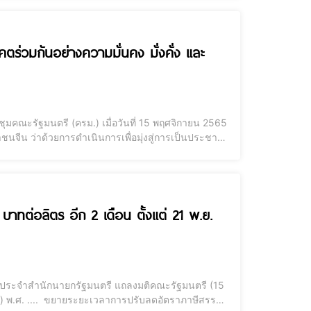
คตร่วมกันอย่างความมั่นคง มั่งคั่ง และ
คณะรัฐมนตรี (ครม.) เมื่อวันที่ 15 พฤศจิกายน 2565
จีน ว่าด้วยการดำเนินการเพื่อมุ่งสู่การเป็นประชาคม
้งสองฝ่ายจะมีการรับรองร่างถ้อยแถลงร่วมซึ่งเป็นข้อหารือ
ทต่อลิตร อีก 2 เดือน ตั้งแต่ 21 พ.ย.
ฆษกประจำสำนักนายกรัฐมนตรี แถลงมติคณะรัฐมนตรี (15
..) พ.ศ. .... ขยายระยะเวลาการปรับลดอัตราภาษีสรรพ