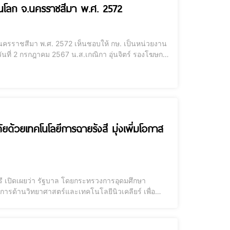
วนโลก จ.นครราชสีมา พ.ศ. 2572
นครราชสีมา พ.ศ. 2572 เห็นชอบให้ กษ. เป็นหน่วยงาน
ามที่กระทรวงเกษตรและสหกรณ์ (กษ.) เสนอ ดังนี้ 1.
ด้วยเทคโนโลยีการฉายรังสี มุ่งเพิ่มโอกาส
เปิดเผยว่า รัฐบาล โดยกระทรวงการอุดมศึกษา
การด้านวิทยาศาสตร์และเทคโนโลยีนิวเคลียร์ เพื่อ
บันเทคโนโลยีนิวเคลียร์แห่งชาติ (สทน.) สำนักงาน