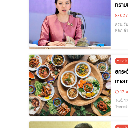
ทราบผ
02 ก
ครม.รั
หลัก ดำเนิน
ประจำส
รับทรา
ข่าวปร
ยกระด
ทางกา
17 ม
วันนี้
วิทยาศ
เสริมส
การวิจั
ข่าวปร