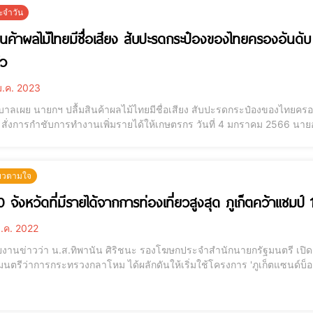
ะจำวัน
สินค้าผลไม้ไทยมีชื่อเสียง สับปะรดกระป๋องของไทยครองอันดั
้ว
.ค. 2023
บาลเผย นายกฯ ปลื้มสินค้าผลไม้ไทยมีชื่อเสียง สับปะรดกระป๋องของไทยคร
ำชับการทำงานเพิ่มรายได้ให้เกษตรกร วันที่ 4 มกราคม 2566 นายอนุชา บูรพชัยศรี รองเลขาธิการนายกรัฐมนตรีฝ่าย
อง ปฏิบัติหน้าที่โฆษกประจำสำนักนายกรัฐมนตรี เปิดเผยว่า พลเอก ประยุท
 รับทราบถึงศักยภาพของประเทศไท
ี่ยวตามใจ
10 จังหวัดที่มีรายได้จากการท่องเที่ยวสูงสุด ภูเก็ตคว้าแชมป
.ค. 2022
ายงานข่าวว่า น.ส.ทิพานัน ศิริชนะ รองโฆษกประจำสำนักนายกรัฐมนตรี เปิดเ
นตรีว่าการกระทรวงกลาโหม ได้ผลักดันให้เริ่มใช้โครงการ 'ภูเก็ตแซนด์บ็อ
ยไป จนประสบผลสำเร็จเป็นอย่างดี ขยายออกไปยังพื้นที่อื่น ๆ และนำมาสู่ก
ารสาธารณสุขและความร่วมมือของ