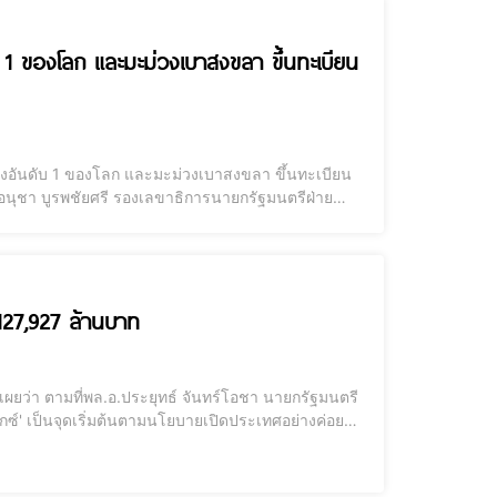
บ 1 ของโลก และมะม่วงเบาสงขลา ขึ้นทะเบียน
องอันดับ 1 ของโลก และมะม่วงเบาสงขลา ขึ้นทะเบียน
ธ์ จันทร์โอชา นายกรัฐมนตรีและรัฐมนตรีว่าการกระทรวง
์ 127,927 ล้านบาท
ผยว่า ตามที่พล.อ.ประยุทธ์ จันทร์โอชา นายกรัฐมนตรี
กซ์' เป็นจุดเริ่มต้นตามนโยบายเปิดประเทศอย่างค่อย
ารเปิดประเทศอย่างเต็มรูปแบบในปัจจุบัน ผนวกกับ