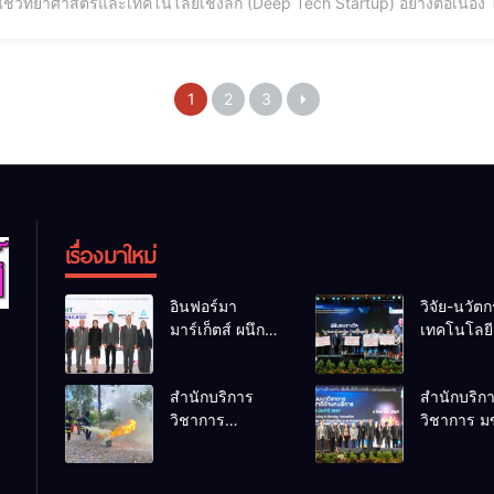
ที่ใช้วิทยาศาสตร์และเทคโนโลยีเชิงลึก (Deep Tech Startup) อย่างต่อเ
งานร่วมกันในการสนับสนุนการเติบโตของ Deep Tech Startup เพื่อขับเค
นของประเทศ ซึ่งสอดคล้องกับนโยบาย Thailand
1
2
3
เรื่องมาใหม่
อินฟอร์มา
วิจัย-นวัต
มาร์เก็ตส์ ผนึก
เทคโนโลยี 
เครือข่ายธุรกิจ
โอกาสใหม
ท่องเที่ยว-บริการ
คนพิการไ
สำนักบริการ
สำนักบริก
จัด Food &
และพลังขั
วิชาการ
วิชาการ ม
Hospitality
เคลื่อนเศร
ม.ขอนแก่น จัด
โชว์พลัง
Thailand 2026
ประเทศ
อบรมหลักสูตร
นวัตกรรมส
เชื่อม 4 งานใหญ่
“ดับเพลิงขั้นต้น”
อาชีพ นำ “
สร้างโอกาส