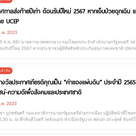
ทศกาลส่งท้ายปีเก่า ต้อนรับปีใหม่ 2567 หากเจ็บป่วยฉุกเฉิน แ
าย UCEP
.ค. 2023
 (25 ธ.ค. 66) นายคารม พลพรกลาง รองโฆษกประจำสำนักนายกรัฐมนตรี ก
ต้อนรับปีใหม่ 2567 หากประชาชนผู้มีสิทธิหลักประกันสุขภาพแห่งชาติ (บัตรทอ
าย UCEP ส่วนกรณีเจ็บป่วยไม่ถึงขั้นวิกฤติ แต่จำเป็นต้องรับการรักษา ให้
แนะประชาชนอย่าประมาท
ะจำวัน
งวัลประกาศเกียรติคุณเป็น “ค่าของแผ่นดิน” ประจำปี 2565
ชน์-ความดีเพื่อสังคมและประเทศชาติ
.ค. 2023
า บูรพชัยศรี รองเลขาธิการนายกรัฐมนตรีฝ่ายการเมือง ปฏิบัติหน้าที่โฆษกป
3.30 น. ณ ตึกสันติไมตรี (หลังนอก) ทำเนียบรัฐบาล พลเอก ประยุทธ์ จันท
 เป็นประธานมอบรางวัลประกาศเกียรติคุณเป็น “ค่าของแผ่นดิน” ประจำปี 
เป็นที่ประจักษ์ มีคุณค่าแก่การ