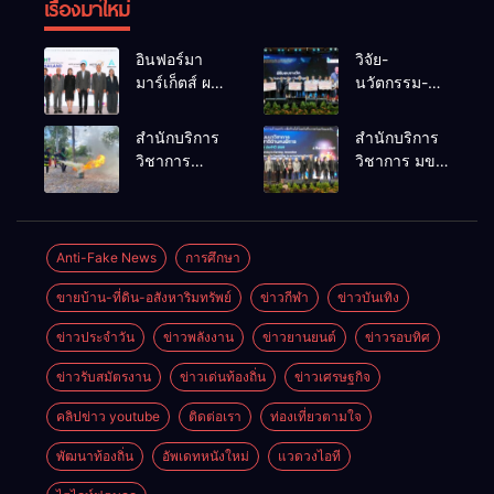
เรื่องมาใหม่
อินฟอร์มา
วิจัย-
มาร์เก็ตส์ ผนึก
นวัตกรรม-
เครือข่าย
เทคโนโลยี
ธุรกิจท่อง
คือโอกาสใหม่
สำนักบริการ
สำนักบริการ
เที่ยว-บริการ
ของคนพิการ
วิชาการ
วิชาการ มข.
จัด Food &
ไทย และพลัง
ม.ขอนแก่น
โชว์พลัง
Hospitality
ขับเคลื่อน
จัดอบรม
นวัตกรรม
Thailand
เศรษฐกิจ
หลักสูตร “ดับ
สร้างอาชีพ
2026 เชื่อม 4
ประเทศ
เพลิงขั้นต้น”
นำ “กลุ่มคูณ
Anti-Fake News
การศึกษา
งานใหญ่
ยกระดับ
แดงใหญ่” บุก
สร้างโอกาส
ขายบ้าน-ที่ดิน-อสังหาริมทรัพย์
ข่าวกีฬา
ข่าวบันเทิง
ศักยภาพเจ้า
เวทีระดับชาติ
ธุรกิจครบ
หน้าที่ท้องถิ่น
NCPD 2026
วงจร ด้วยครับ
ข่าวประจำวัน
ข่าวพลังงาน
ข่าวยานยนต์
ข่าวรอบทิศ
รับมืออัคคีภัย
เปลี่ยน “ผ้า
ตามมาตรฐาน
เหลือ” สู่ราย
ข่าวรับสมัตรงาน
ข่าวเด่นท้องถิ่น
ข่าวเศรษฐกิจ
สากล
ได้ที่ยั่งยืน
คลิปข่าว youtube
ติดต่อเรา
ท่องเที่ยวตามใจ
พัฒนาท้องถิ่น
อัพเดทหนังใหม่
แวดวงไอที