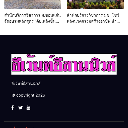
สำนักบริการวิชาการ ม.ขอนแก่น
สำนักบริการวิชาการ มข. โชว์
จัดอบรมหลักสูตร “ดับเพลิงขั้น
พลังนวัตกรรมสร้างอาชีพ นำ
ต้น” ยกระดับศักยภาพเจ้าหน้าที่
“กลุ่มคูณแดงใหญ่” บุกเวทีระดับ
ท้องถิ่นรับมืออัคคีภัยตาม
ชาติ NCPD 2026 เปลี่ยน “ผ้า
มาตรฐานสากล
เหลือ” สู่รายได้ที่ยั่งยืน
อีเว้นท์อีสานนิวส์
© copyright 2026