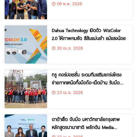
เกรดสัญญาณเน็ตหนุนชาวบ้านริมโขง
06 พ.ค. 2026
พร้อมรองรับมาตรการรัฐ “ไทยช่วยไทย
พลัส”
Dahua Technology เปิดตัว WizColor
2.0 ให้ภาพคมชัด สีสันแม่นยำ แม้แสงน้อย
30 เม.ย. 2026
ทรู คอร์ปอเรชั่น ระดมทีมเสริมแกร่งโครง
ข่ายภาคเหนือทั้งมือถือ-เน็ตบ้าน รับมือ
วิกฤตไฟป่า-PM2.5 ย้ำสื่อสารต้องพร้อมใน
23 เม.ย. 2026
ทุกสถานการณ์ฉุกเฉิน
ดาต้าเซ็ต จับมือ มหาวิทยาลัยกรุงเทพ
หลักสูตรนานาชาติ ผลักดัน Media
Intelligence และ Social Listening จาก
22 เม.ย. 2026