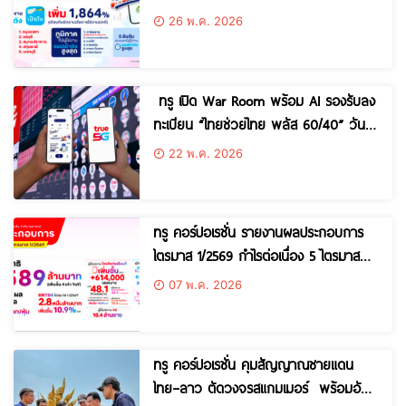
พลัส 60/40” ดันยอดผู้ใช้แอปเป๋าตังพุ่ง
26 พ.ค. 2026
ทำลายสถิติ 1,864% ด้าน กทม. คว้า
อันดับ 1 จังหวัดใช้งานสูงสุด
ทรู เปิด War Room พร้อม AI รองรับลง
ทะเบียน “ไทยช่วยไทย พลัส 60/40” วัน
แรก 25 พ.ค. นี้
22 พ.ค. 2026
ทรู คอร์ปอเรชั่น รายงานผลประกอบการ
ไตรมาส 1/2569 กำไรต่อเนื่อง 5 ไตรมาส
จ่ายเงินปันผลระหว่างกาล 4.8 พันล้าน
07 พ.ค. 2026
บาท
ทรู คอร์ปอเรชั่น คุมสัญญาณชายแดน
ไทย–ลาว ตัดวงจรสแกมเมอร์ พร้อมอัป