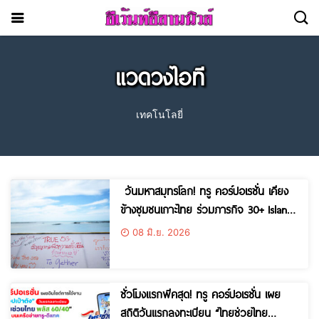
แวดวงไอที
เทคโนโลยี่
วันมหาสมุทรโลก! ทรู คอร์ปอเรชั่น เคียง
ข้างชุมชนเกาะไทย ร่วมภารกิจ 30+ Islands
Clean-Up: So Cool Mission 2026
08 มิ.ย. 2026
ชั่วโมงแรกพีคสุด! ทรู คอร์ปอเรชั่น เผย
สถิติวันแรกลงทะเบียน “ไทยช่วยไทย