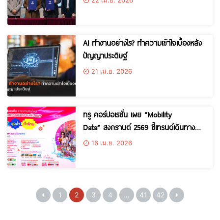
โลกธุรกิจสู่ห้องเรียน
AI ทำงานอย่างไร? ทำความเข้าใจเบื้องหลัง
ปัญญาประดิษฐ์
21 เม.ย. 2026
ทรู คอร์ปอเรชั่น เผย “Mobility
Data” สงกรานต์ 2569 ชี้เทรนด์เดินทางทั้ง
ไทย-ต่างชาติกระจายเล่นน้ำทั่วไทย อีสาน
16 เม.ย. 2026
ขึ้นแท่นไปเยือนสูงสุด นักท่องเที่ยวจีนครอง
อันดับ 1 แชมป์เที่ยวไทย
1
2
3
4
…
41
42