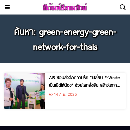
ค้นหา: green-energy-green-
network-for-thais
AIS ชวนส่งต่อความรัก “เปลี่ยน E-Waste
เป็นเน็ตให้น้อง” ช่วยโลกยั่งยืน สร้างโอกาส
การเรียนรู้ให้เด็กๆ ในพื้นที่ห่างไกล ลดความ
14 ก.พ. 2025
เหลื่อมล้ำทางดิจิทัล