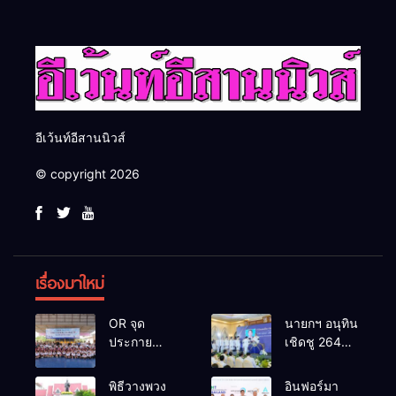
อีเว้นท์อีสานนิวส์
© copyright 2026
เรื่องมาใหม่
OR จุด
นายกฯ อนุทิน
ประกาย
เชิดชู 264
ศักยภาพ
กำนัน ผู้ใหญ่
เยาวชน ผ่าน
บ้านยอดเยี่ยม
พิธีวางพวง
อินฟอร์มา