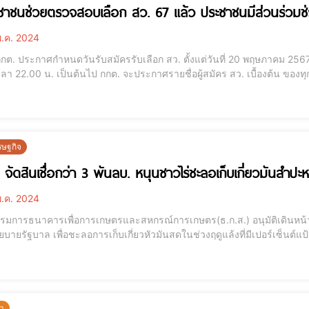
ะชาชนช่วยตรวจสอบเลือก สว. 67 แล้ว ประชาชนมีส่วนร่วม
.ค. 2024
กกต. ประกาศกำหนดวันรับสมัครรับเลือก สว. ตั้งแต่วันที่ 20 พฤษภาคม 2567 -
เวลา 22.00 น. เป็นต้นไป กกต. จะประกาศรายชื่อผู้สมัคร สว. เบื้องต้น ขอ
มการการเลือกตั้ง (www.ect.go.th) และแอปพลิเคชันสมาร์ทโหวต (Smart Vo
ผู้อำนวยการการเลือ
รษฐกิจ
. จัดสินเชื่อกว่า 3 พันลบ. หนุนชาวไร่ชะลอเก็บเกี่ยวมันสำปะห
.ค. 2024
มการธนาคารเพื่อการเกษตรและสหกรณ์การเกษตร(ธ.ก.ส.) อนุมัติเดินหน้
ายรัฐบาล เพื่อชะลอการเก็บเกี่ยวหัวมันสดในช่วงฤดูแล้งที่มีเปอร์เซ็นต์แ
ละผลตอบแทนที่คุ้มค่าต่อการเพาะปลูก โดยเกษตรกรยังคงมีเงินหมุนเวียนเป็น
รัวเรือนละไม่เกิน 50,000 ดอกเบี
ฬา