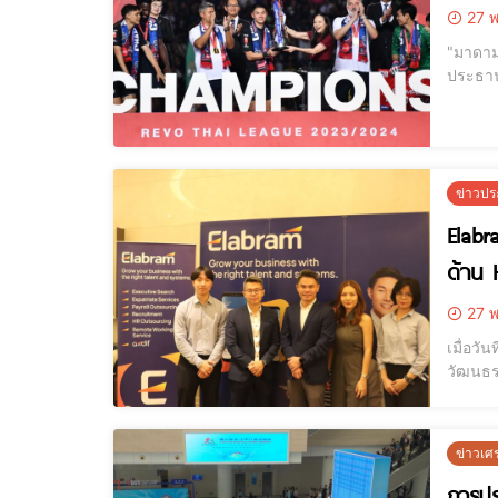
27 พ
"มาดาม
ประธานพ
ชนะ ขอน
นำโดย 
ข่าวปร
Elabr
ด้าน
27 พ
เมื่อว
วัฒนธรร
สร้างวัฒนธรรมองค์กร
ข่าวเศ
การปร