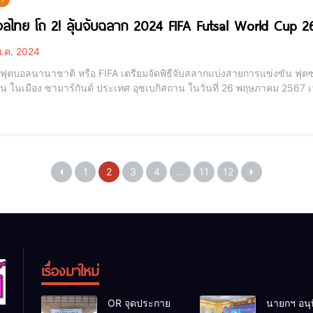
ลไทย โถ 2! ลุ้นจับฉลาก 2024 FIFA Futsal World Cup 26 
.ค. 2024
์ฟุตบอลนานาชาติ หรือ FIFA เตรียมจัดพิธีจับสลากแบ่งสายการแข่งขัน ฟุตซ
น ในเมือง ซามาร์กันด์ ประเทศ อุซเบกิสถาน ในวันที่ 26 พฤษภาคม 2567 เวลา 23.00
ง เอลอย อลอนโซ่ ผู้ช่วยผู้ฝึกสอนร่วมการจับสลากในครั้งนี้ด้วย โดยผลการแบ่งโถ ที่จัดอันดับตาม ฟีฟ่า ฟุตซอล แรงกิ้ง มีดังนี้
อุซเ
1
2
3
4
…
11
12
เรื่องมาใหม่
OR จุดประกาย
นายกฯ อนุ