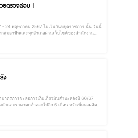
ช่วยตรวจสอบ !
 24 พฤษภาคม 2567 ไม่เว้นวันหยุดราชการ นั้น วันนี้
งทุกกลุ่มอาชีพและทุกอำเภอผ่านเว็บไซต์ของสำนักงาน
te) ทั้งนี้ภายใน 5 วันนับแต่วันสิ้นสุดระยะเวลารับ
ลัง
ามาตรการชะลอการเก็บเกี่ยวมันสำปะหลังปี 66/67
ป้งต่ำและราคาตกต่ำออกไปอีก 6 เดือน หวังเพิ่มผลผลิต
ค่าใช้จ่ายในครัวเรือนในระหว่างการรอเก็บเกี่ยว