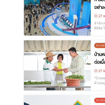
อย่า
27 พ
สำนักเลขาธิการค
ดิจิทัล
25 พฤษ
ชาติ ส
ข่าวเศ
บ้านห
ต่อเนื
27 พ
“บ้านหม
ด้านสม
ได้รับ
การกำห
ข่าวปร