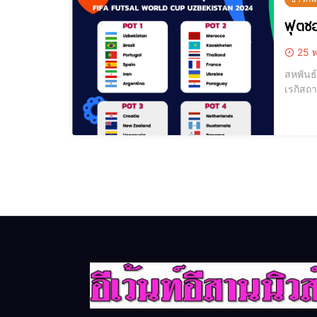
ฟุตซอ
25 พ
สหพันธ
เรกิสถา
ชาติไทย ได้ส่
โถ 1 - 