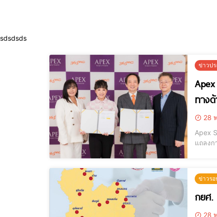
sdsdsds
ข่าวปร
Apex 
ทางด้
28 พ
Apex S
แถลงกา
Invasi
ด้านศัล
ข่าวรอ
กยศ. เ
28 พ