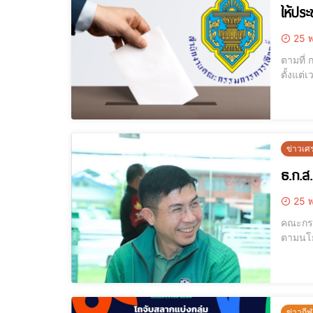
ให้ปร
25 พ
ตามที่ 
ตั้งแต่
คณะกรร
สมัคร 
ข่าวเศ
ธ.ก.ส
25 พ
คณะกรร
ตามนโยบ
ต่อไร่แ
วงเงินค
ข่าวกี