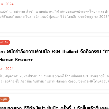
.ค. 2024
แป้ง" นวลพรรณ ล่ำซำ นายกสมาคมกีฬาฟุตบอลแห่งประเทศไทยฯ และประธานเ
ิธีมอบถ้วยและเงินรางวัลแชมป์ฟุตบอล รีโว่ ไทยลีก ประจำฤดูกาล 2023/24 
แก่น ยูไนเต็ด 8-2 เมื่อวันที่ 26 พฤษภาคม 2567 ท่ามกลางแฟนบอล 32,222 คน 
"มาดามแป้ง" นวลพรรณ ล่ำซำ นายกส
ะจำวัน
am ผนึกกำลังความร่วมมือ EGN Thailand จัดกิจกรรม “
 Human Resource
.ค. 2024
ันที่15พฤษภาคม2024ที่ผ่านมา บริษัทElabramได้ร่วมมือกับEGN Thailandใ
มองค์กร ซึ่งเกี่ยวข้องกับสายงานด้านHuman ResourceหรือHRโดยครอบคลุมปร
 (Company Culture) การสร้างเสริมประสบการณ์ที่ดีให้พนักงาน และการรักษาพนักงาน (Employee Experience
and Retention) การสร้างแบรนด์นายจ้า
รษฐกิจ
ะชุมสุดยอด ดิจิทัล ไชน่า ซัมมิต ครั้งที่ 7 จัดขึ้นแล้วที่