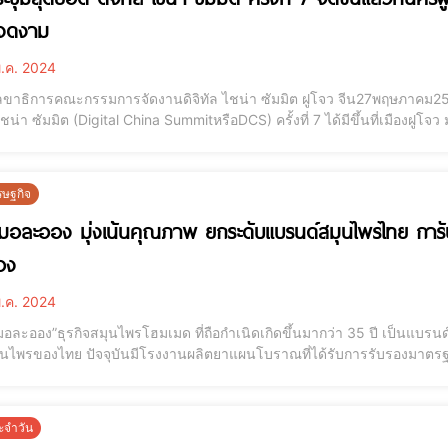
งงดงาม
.ค. 2024
ณะกรรมการจัดงานดิจิทัล ไชน่า ซัมมิต ฝูโจว จีน27พฤษภาคม2567 /ซินหัว-เอเชียเน็ท/ดาต้าเซ็ต การประชุมสุดยอด
 ไชน่า ซัมมิต (Digital China SummitหรือDCS) ครั้งที่ 7 ได้มีขึ้นที่เมืองฝูโ
ภาคม 2567 ที่ผ่านมา งานสุดยิ่งใหญ่นี้ร่วมเป็นเจ้าภาพโดยคณะกรรมการพ
ำนักงานบริหาร
รษฐกิจ
มอละออง มุ่งเน้นคุณภาพ ยกระดับแบรนด์สมุนไพรไทย การ
่อง
.ค. 2024
อละออง”ธุรกิจสมุนไพรโฮมเมด ที่ถือกำเนิดเกิดขึ้นมากว่า 35 ปี เป็นแบรนด์ท
ุนไพรของไทย ปัจจุบันมีโรงงานผลิตยาแผนโบราณที่ได้รับการรับรองม
การรับรองมาตรฐานสูงสุดทั้ง GMP PIC/S, GAP, HALAL แล้ว และรางวัลอันทร
นดเป้าหมายแผนธุรกิจด้านสมุนไพ
ะจำวัน