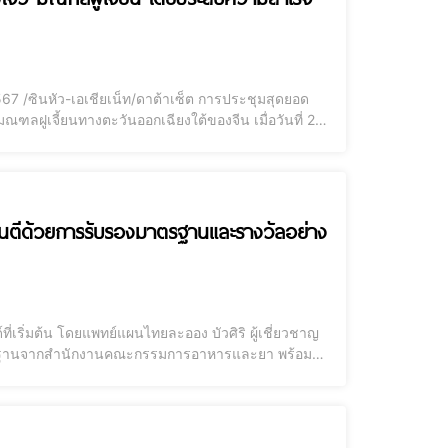
จว มณฑลฝูเจี้ยนทางตะวันออกเฉียงใต้ของจีน เมื่อวันที่ 24-
ัฒนาและปฏิรูปแห่งชาติ สำนักงานบริหารข้อมูลแห่ง
ันตีด้วยการรับรองมาตรฐานและรางวัลอย่าง
ี่เริ่มต้น โดยแพทย์แผนไทยละออง บัวศิริ ผู้เชี่ยวชาญ
าตรฐานจากสำนักงานคณะกรรมการอาหารและยา พร้อมกับ
งเกียรติอีกหลายรางวัล สำหรับปีนี้ บ้านหมอละออง มี