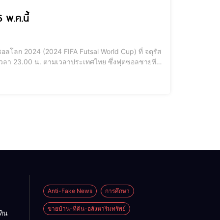
พ.ค.นี้
อลโลก 2024 (2024 FIFA Futsal World Cup) ที่ จตุรัส
 น. ตามเวลาประเทศไทย ซึ่งฟุตซอลชายทีม
Anti-Fake News
การศึกษา
ขายบ้าน-ที่ดิน-อสังหาริมทรัพย์
ทิน