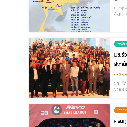
กองทุนเ
สัญญาปร
โครงสร้
เมื่อชำ
การศึก
มข.ร่
สถาบั
28 พ
มข. โด
บริษัท 
27 พฤษ
ช่วยคณ
ข่าวกี
ครบทุ