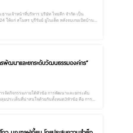
จ้าหน้าที่บริหาร บริษัท ไทยลีก จำกัด เป็น
ให้แก่ สโมสร บุรีรัมย์ ยูไนเต็ด หลังจบเกมเปิดบ้าน
พร้อมรับเงินรางวัล 10,000,000 บาท ภายในพิธี
การพัฒนาและยกระดับวัฒนธรรมองค์กร”
นการจัดกิจกรรมภายใต้หัวข้อ การพัฒนาและยกระดับ
ะเด็นที่น่าสนใจด้วยกันทั้งหมด3หัวข้อ คือ การ
นครฝูโจว มณฑลฝูเจี้ยน โดยประสบความสำเร็จ