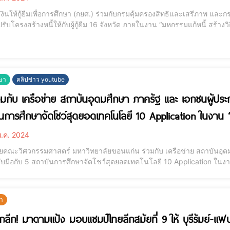
งินให้กู้ยืมเพื่อการศึกษา (กยศ.) ร่วมกับกรมคุ้มครองสิทธิและเสรีภาพ และกร
ับโครงสร้างหนี้ให้กับผู้กู้ยืม 16 จังหวัด ภายในงาน “มหกรรมแก้หนี้ สร้างว
างหนี้จะได้ขยายเวลาผ่อนชำระสูงสุด 15 ปี ในการชำระเงินงวดสุดท้ายผู้กู้ยื
ระเส
ษา
คลิปข่าว youtube
วมกับ เครือข่าย สถาบันอุดมศึกษา ภาครัฐ และ เอกชนผู้ประ
นการศึกษาจัดโชว์สุดยอดเทคโนโลยี 10 Application ในงา
.ค. 2024
ยคณะวิศวกรรมศาสตร์ มหาวิทยาลัยขอนแก่น ร่วมกับ เครือข่าย สถาบันอุด
จับมือกับ 5 สถาบันการศึกษาจัดโชว์สุดยอดเทคโนโลยี 10 Application ในงาน “ISAN
ภาคม 2567 ณ ห้องประชุม ชั้น 4 อาคาร 50 ปี วิศวะรวมใจ คณะวิศวกรรมศาส
บดีคณะวิศวกรรมศาสตร์ ม
ฬา
กลีก! มาดามแป้ง มอบแชมป์ไทยลีกสมัยที่ 9 ให้ บุรีรัมย์-แ