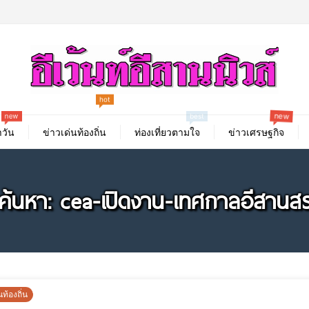
hot
new
new
best
วัน
ข่าวเด่นท้องถิ่น
ท่องเที่ยวตามใจ
ข่าวเศรษฐกิจ
ค้นหา: cea-เปิดงาน-เทศกาลอีสานส
นท้องถิ่น