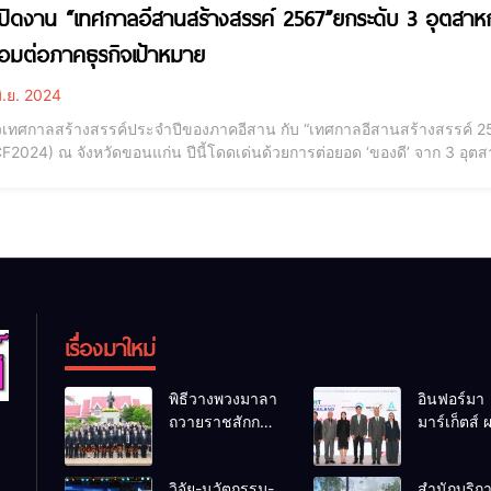
ปิดงาน “เทศกาลอีสานสร้างสรรค์ 2567”ยกระดับ 3 อุตสาห
ื่อมต่อภาคธุรกิจเป้าหมาย
ิ.ย. 2024
ล้วเทศกาลสร้างสรรค์ประจำปีของภาคอีสาน กับ “เทศกาลอีสานสร้างสรรค์ 256
F2024) ณ จังหวัดขอนแก่น ปีนี้โดดเด่นด้วยการต่อยอด ‘ของดี’ จาก 3 อุตส
ะภาพยนตร์ เชื่อมต่อโอกาสสู่ภาคธุรกิจที่ศิลปิน ครีเอเตอร์ และนักสร้าง
ร้างสรรค์ชั้นนำของประเทศและต่างประเทศ เพื
เรื่องมาใหม่
พิธีวางพวงมาลา
อินฟอร์มา
ถวายราชสักกา
มาร์เก็ตส์ 
ระ เนื่องในวันรพี
เครือข่ายธุ
ประจำปี 2569
ท่องเที่ยว-
วิจัย-นวัตกรรม-
สำนักบริก
และการแข่งขัน
จัด Food &