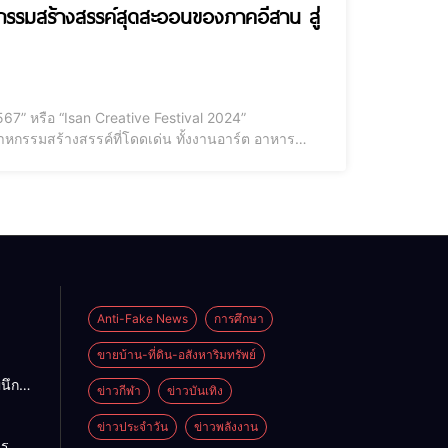
กรรมสร้างสรรค์สุดสะออนของภาคอีสาน สู่
7” หรือ “Isan Creative Festival 2024”
าหกรรมสร้างสรรค์ที่โดดเด่น ทั้งงานอาร์ต อาหาร
สรรค์จะได้พบปะแลกเปลี่ยนทางธุรกิจ กับเหล่าคนใน
Anti-Fake News
การศึกษา
ขายบ้าน-ที่ดิน-อสังหาริมทรัพย์
ผนึก
ข่าวกีฬา
ข่าวบันเทิง
รกิจ
บริการ
ข่าวประจำวัน
ข่าวพลังงาน
าร