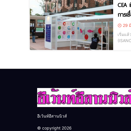
CEA เ
การเช
29 ม
เริ่มแ
(ISANC
ดนตรีแล
วงการส
อีเว้นท์อีสานนิวส์
© copyright 2026