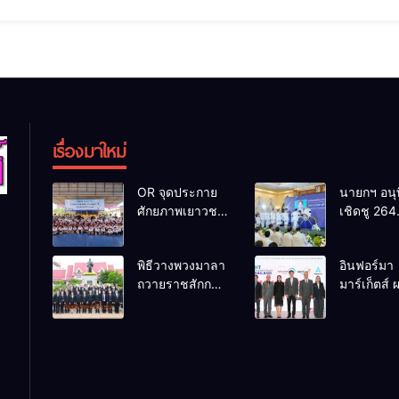
น 2564 เวลา 09.00 น. มหาวิทยาลัยขอนแก่น นำโดยรศ.นพ.ชาญชัย พานทอง
ด่นพงษ์ สุดภักดี รองอธิการบดีฝ่ายด
เรื่องมาใหม่
OR จุดประกาย
นายกฯ อนุ
ศักยภาพเยาวชน
เชิดชู 264
ผ่านกิจกรรม OR
กำนัน ผู้ให
Futsal Clinic
บ้านยอดเยี
พิธีวางพวงมาลา
อินฟอร์มา
มอบแหนบ
ถวายราชสักกา
มาร์เก็ตส์ 
ทองคำ “รา
ระ เนื่องในวันรพี
เครือข่ายธุ
เกียรติยศแ
ประจำปี 2569
ท่องเที่ยว-
การเสียสล
และการแข่งขัน
จัด Food &
ฟุตบอลวันรพี
Hospitalit
เพื่อเชื่อมความ
Thailand 
สัมพันธ์อันดีของ
เชื่อม 4 ง