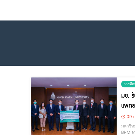
การศึก
มข. ร
แพทย
09 ก
มหาวิท
BPM จาก