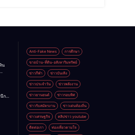
วิริยะกุล อธิการบดีมหาวิทยาลัยขอนแก่นพร้อมด้วย
Anti-Fake News
การศึกษา
ขายบ้าน-ที่ดิน-อสังหาริมทรัพย์
ทิน
ข่าวกีฬา
ข่าวบันเทิง
ญ่
่ยม
ข่าวประจำวัน
ข่าวพลังงาน
ข่าวยานยนต์
ข่าวรอบทิศ
ผนึก
งวัล
รกิจ
ห่ง
ข่าวรับสมัตรงาน
ข่าวเด่นท้องถิ่น
บริการ
ะ”
ข่าวเศรษฐกิจ
คลิปข่าว youtube
y
2026
ติดต่อเรา
ท่องเที่ยวตามใจ
านใหญ่