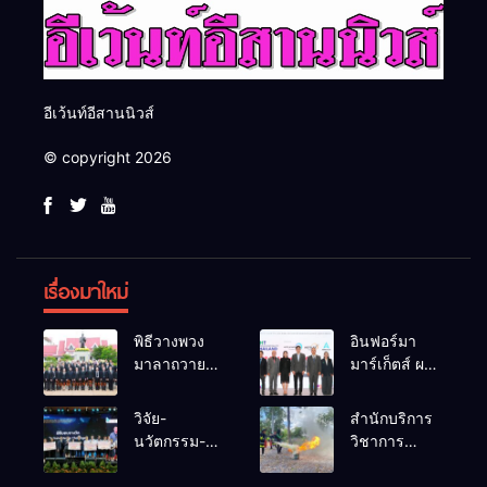
อีเว้นท์อีสานนิวส์
© copyright 2026
เรื่องมาใหม่
พิธีวางพวง
อินฟอร์มา
มาลาถวาย
มาร์เก็ตส์ ผนึก
ราชสักการะ
เครือข่าย
เนื่องในวันรพี
ธุรกิจท่อง
วิจัย-
สำนักบริการ
ประจำปี
เที่ยว-บริการ
นวัตกรรม-
วิชาการ
2569 และ
จัด Food &
เทคโนโลยี
ม.ขอนแก่น
การแข่งขัน
Hospitality
คือโอกาสใหม่
จัดอบรม