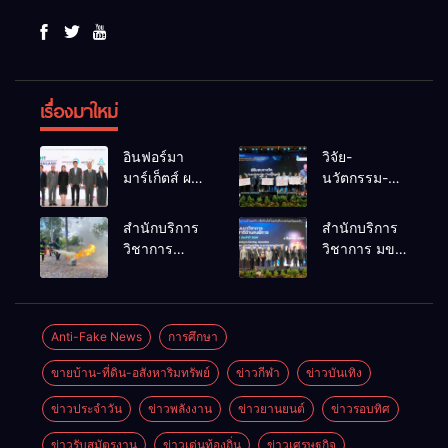
เรื่องมาใหม่
อินฟอร์มา
วิจัย-
มาร์เก็ตส์ ผนึก
นวัตกรรม-
เครือข่าย
เทคโนโลยี
ธุรกิจท่อง
คือโอกาสใหม่
สำนักบริการ
สำนักบริการ
เที่ยว-บริการ
ของคนพิการ
วิชาการ
วิชาการ มข.
จัด Food &
ไทย และพลัง
ม.ขอนแก่น
โชว์พลัง
Hospitality
ขับเคลื่อน
จัดอบรม
นวัตกรรม
Thailand
เศรษฐกิจ
หลักสูตร “ดับ
สร้างอาชีพ
2026 เชื่อม 4
ประเทศ
เพลิงขั้นต้น”
นำ “กลุ่มคูณ
Anti-Fake News
การศึกษา
งานใหญ่
ยกระดับ
แดงใหญ่” บุก
สร้างโอกาส
ขายบ้าน-ที่ดิน-อสังหาริมทรัพย์
ข่าวกีฬา
ข่าวบันเทิง
ศักยภาพเจ้า
เวทีระดับชาติ
ธุรกิจครบ
หน้าที่ท้องถิ่น
NCPD 2026
วงจร ด้วยครับ
ข่าวประจำวัน
ข่าวพลังงาน
ข่าวยานยนต์
ข่าวรอบทิศ
รับมืออัคคีภัย
เปลี่ยน “ผ้า
ตามมาตรฐาน
เหลือ” สู่ราย
ข่าวรับสมัตรงาน
ข่าวเด่นท้องถิ่น
ข่าวเศรษฐกิจ