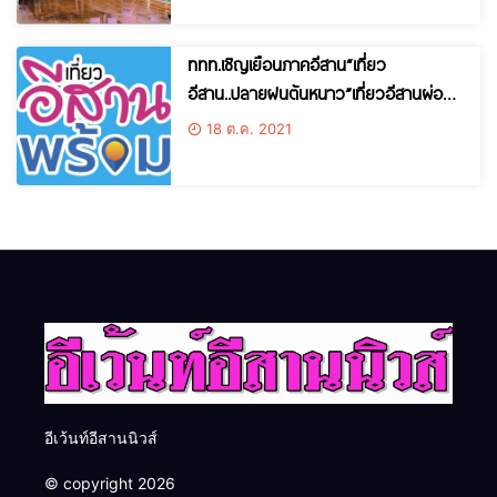
ททท.เชิญเยือนภาคอีสาน“เที่ยว
อีสาน..ปลายฝนต้นหนาว”เที่ยวอีสานผ่อน
คลายแบบNew Normal
18 ต.ค. 2021
อีเว้นท์อีสานนิวส์
© copyright 2026