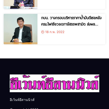
กบน. วางกรอบบริหารราคาน้ำมันดีเซลหลัง
ครม.ไฟเขียวลดภาษีสรรพสามิต ส่งผล
ดีเซลหน้าปั๊มลด 2 บาท/ลิตร
18 ก.พ. 2022
อีเว้นท์อีสานนิวส์