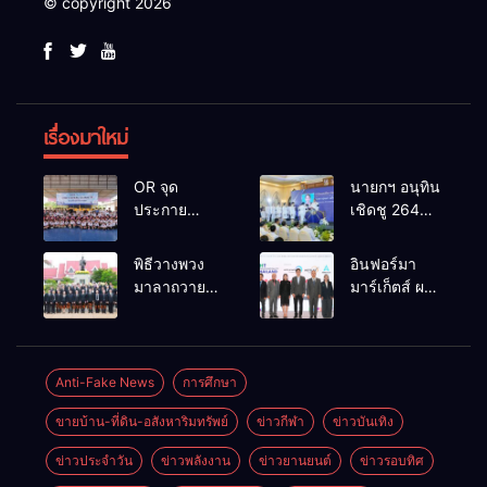
© copyright 2026
เรื่องมาใหม่
OR จุด
นายกฯ อนุทิน
ประกาย
เชิดชู 264
ศักยภาพ
กำนัน ผู้ใหญ่
เยาวชน ผ่าน
บ้านยอดเยี่ยม
พิธีวางพวง
อินฟอร์มา
กิจกรรม OR
มอบแหนบ
มาลาถวาย
มาร์เก็ตส์ ผนึก
Futsal Clinic
ทองคำ
ราชสักการะ
เครือข่าย
“รางวัล
เนื่องในวันรพี
ธุรกิจท่อง
เกียรติยศแห่ง
ประจำปี
เที่ยว-บริการ
การเสียสละ”
2569 และ
จัด Food &
Anti-Fake News
การศึกษา
การแข่งขัน
Hospitality
ขายบ้าน-ที่ดิน-อสังหาริมทรัพย์
ข่าวกีฬา
ข่าวบันเทิง
ฟุตบอลวันรพี
Thailand
เพื่อเชื่อม
2026 เชื่อม 4
ข่าวประจำวัน
ข่าวพลังงาน
ข่าวยานยนต์
ข่าวรอบทิศ
ความสัมพันธ์
งานใหญ่