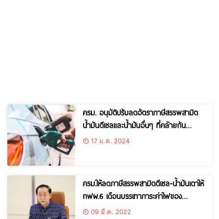
ครม. อนุมัติปรับลดอัตราภาษีสรรพสามิต
น้ำมันดีเซลและน้ำมันอื่นๆ ที่คล้ายกัน
ประมาณ 1 บาท/ลิตร ตรึงไม่เกิน 30 บาท/
17 ม.ค. 2024
ลิตร จนถึงหลังสงกรานต์ เริ่ม 20 ม.ค. 67
จนถึง 19 เม.ย. 67
ครม.ให้ลดภาษีสรรพสามิตดีเซล-น้ำมันเตาให้
กฟผ.6 เดือนบรรเทาภาระค่าไฟของ
ประชาชน
09 มี.ค. 2022