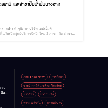
ุดรธานี และสาขาปั๊มน้ำมันบางจาก
ลาดประจำภูมิภาค บริษัท เอฟเอ็มพี
ีในวันเปิดศูนย์บริการบีควิกใหม่ 2 สาขา คือ สาขา
ก เป็นสาขาที่ 233 เพื่อให้ครอบคลุมและเข้าถึงลูกค้าใน
Anti-Fake News
การศึกษา
ขายบ้าน-ที่ดิน-อสังหาริมทรัพย์
กรรม-
คือ
ข่าวกีฬา
ข่าวบันเทิง
่ของ
ทย
ข่าวประจำวัน
ข่าวพลังงาน
าร
บ