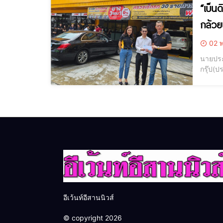
“เบ็น
กล้วย
02 พ
นายประ
กรุ๊ป(ป
อุดรธาน
อีเว้นท์อีสานนิวส์
© copyright 2026