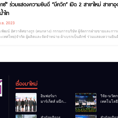
ดิกซ์” ร่วมแสดงความยินดี “บีควิก” เปิด 2 สาขาใหม่ สาขาอ
น้ำไท
.ย. 2023
พัฒน์ อัศวาดิศยางกูร (คนกลาง) กรรมการบริษัท ผู้จัดการฝ่ายขายและการต
ระเทศไทย)จำกัด ผู้ผลิตและจัดจำหน่าย ผ้าเบรกเบ็นดิกซ์ ร่วมแสดงความยินด
ี เป็นสาขาที่ 232 สาขากล้วยน้ำไท โดยตั้งอยู่ภายในพื้นที่ปั๊มน้ำมันบางจา
พื้นที่มากยิ่งขึ้น โดยในงานมี นายเฮงก
เรื่องมาใหม่
อินฟอร์มา
วิจัย-นวัต
มาร์เก็ตส์ ผนึก
เทคโนโลยี 
เครือข่ายธุรกิจ
โอกาสใหม
ท่องเที่ยว-บริการ
คนพิการไ
สำนักบริการ
สำนักบริก
จัด Food &
และพลังขั