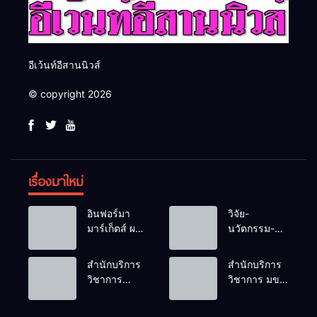
อีเว้นท์อีสานนิวส์
© copyright 2026
เรื่องมาใหม่
อินฟอร์มา
วิจัย-
มาร์เก็ตส์ ผนึก
นวัตกรรม-
เครือข่าย
เทคโนโลยี
ธุรกิจท่อง
คือโอกาสใหม่
สำนักบริการ
สำนักบริการ
เที่ยว-บริการ
ของคนพิการ
วิชาการ
วิชาการ มข.
จัด Food &
ไทย และพลัง
ม.ขอนแก่น
โชว์พลัง
Hospitality
ขับเคลื่อน
จัดอบรม
นวัตกรรม