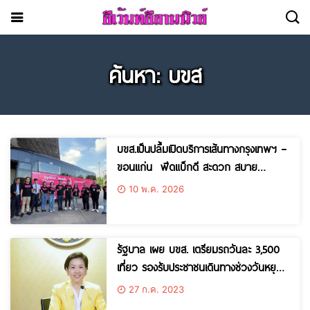
ค้นหา: บขส
บขส.เป็นปลื้มเปิดบริการเส้นทางกรุงเทพฯ –
ขอนแก่น ฟีดแบ็กดี สะดวก สบาย
ปลอดภัย
10 พ.ค. 2026
รัฐบาล เผย บขส. เตรียมรถวันละ 3,500
เที่ยว รองรับประชาชนเดินทางช่วงวันหยุด
ยาว คาดจะมีประชาชนเดินทางวันละ 3.5
27 ก.ค. 2023
หมื่นคน