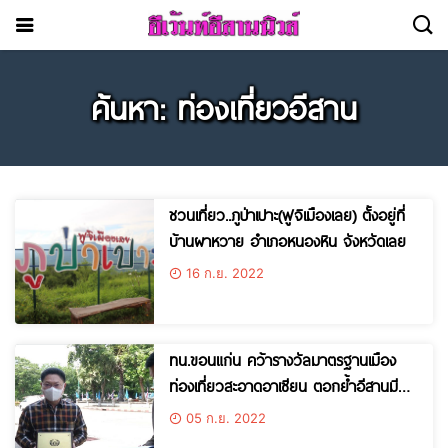
ค้นหา: ท่องเที่ยวอีสาน
ชวนเที่ยว..ภูป่าเปาะ(ฟูจิเมืองเลย) ตั้งอยู่ที่
บ้านผาหวาย อำเภอหนองหิน จังหวัดเลย
16 ก.ย. 2022
ทน.ขอนแก่น คว้ารางวัลมาตรฐานเมือง
ท่องเที่ยวสะอาดอาเซียน ตอกย้ำอีสานมีดี
เที่ยวได้ทุกวันไม่มีเบื่อ
05 ก.ย. 2022