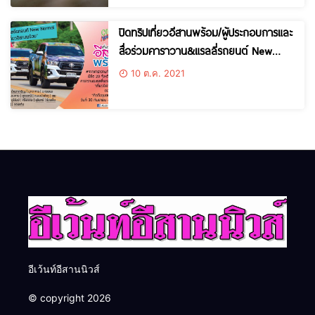
ปิดทริปเที่ยวอีสานพร้อม/ผู้ประกอบการและ
สื่อร่วมคาราวาน&แรลลี่รถยนต์ New
Normal “เที่ยวอีสานพร้อม” ตอน “คิดถึง
10 ต.ค. 2021
ชุมชนท่องเที่ยว”
อีเว้นท์อีสานนิวส์
© copyright 2026