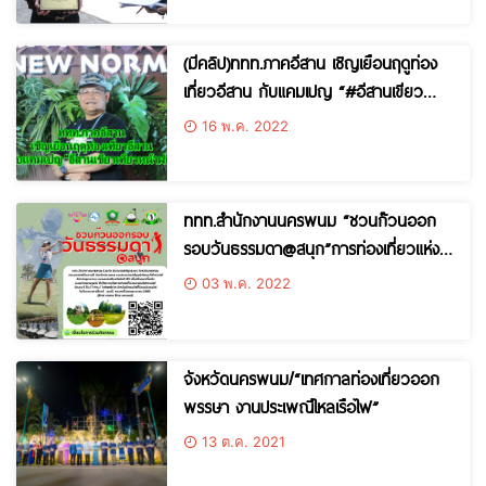
(มีคลิป)ททท.ภาคอีสาน เชิญเยือนฤดูท่อง
เที่ยวอีสาน กับแคมเปญ “#อีสานเขียว
เที่ยวหน้าฝน” เที่ยวค้นหาความสุข
16 พ.ค. 2022
ททท.สำนักงานนครพนม “ชวนก๊วนออก
รอบวันธรรมดา@สนุก”การท่องเที่ยวแห่ง
ประเทศไทย (ททท.)
03 พ.ค. 2022
จังหวัดนครพนม/“เทศกาลท่องเที่ยวออก
พรรษา งานประเพณีไหลเรือไฟ”
13 ต.ค. 2021