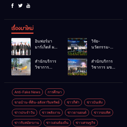
เรื่องมาใหม่
อินฟอร์มา
วิจัย-
มาร์เก็ตส์ ผนึก
นวัตกรรม-
เครือข่าย
เทคโนโลยี
ธุรกิจท่อง
คือโอกาสใหม่
สำนักบริการ
สำนักบริการ
เที่ยว-บริการ
ของคนพิการ
วิชาการ
วิชาการ มข.
จัด Food &
ไทย และพลัง
ม.ขอนแก่น
โชว์พลัง
Hospitality
ขับเคลื่อน
จัดอบรม
นวัตกรรม
Thailand
เศรษฐกิจ
หลักสูตร “ดับ
สร้างอาชีพ
2026 เชื่อม 4
ประเทศ
เพลิงขั้นต้น”
นำ “กลุ่มคูณ
Anti-Fake News
การศึกษา
งานใหญ่
ยกระดับ
แดงใหญ่” บุก
สร้างโอกาส
ขายบ้าน-ที่ดิน-อสังหาริมทรัพย์
ข่าวกีฬา
ข่าวบันเทิง
ศักยภาพเจ้า
เวทีระดับชาติ
ธุรกิจครบ
หน้าที่ท้องถิ่น
NCPD 2026
วงจร ด้วยครับ
ข่าวประจำวัน
ข่าวพลังงาน
ข่าวยานยนต์
ข่าวรอบทิศ
รับมืออัคคีภัย
เปลี่ยน “ผ้า
ตามมาตรฐาน
เหลือ” สู่ราย
ข่าวรับสมัตรงาน
ข่าวเด่นท้องถิ่น
ข่าวเศรษฐกิจ
สากล
ได้ที่ยั่งยืน