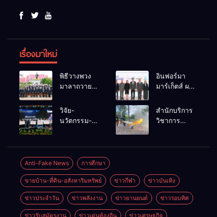
เรื่องมาใหม่
พิธีวางพวง
อินฟอร์มา
มาลาถวาย
มาร์เก็ตส์ ผนึก
ราชสักการะ
เครือข่าย
เนื่องในวันรพี
ธุรกิจท่อง
วิจัย-
สำนักบริการ
ประจำปี
เที่ยว-บริการ
นวัตกรรม-
วิชาการ
2569 และ
จัด Food &
เทคโนโลยี
ม.ขอนแก่น
การแข่งขัน
Hospitality
คือโอกาสใหม่
จัดอบรม
ฟุตบอลวันรพี
Thailand
ของคนพิการ
หลักสูตร “ดับ
เพื่อเชื่อม
2026 เชื่อม 4
ไทย และพลัง
เพลิงขั้นต้น”
Anti-Fake News
การศึกษา
ความสัมพันธ์
งานใหญ่
ขับเคลื่อน
ยกระดับ
อันดีของ
สร้างโอกาส
ขายบ้าน-ที่ดิน-อสังหาริมทรัพย์
ข่าวกีฬา
ข่าวบันเทิง
เศรษฐกิจ
ศักยภาพเจ้า
หน่วยงานใน
ธุรกิจครบ
ประเทศ
หน้าที่ท้องถิ่น
กระบวนการ
วงจร ด้วยครับ
ข่าวประจำวัน
ข่าวพลังงาน
ข่าวยานยนต์
ข่าวรอบทิศ
รับมืออัคคีภัย
ยุติธรรม
ตามมาตรฐาน
ข่าวรับสมัตรงาน
ข่าวเด่นท้องถิ่น
ข่าวเศรษฐกิจ