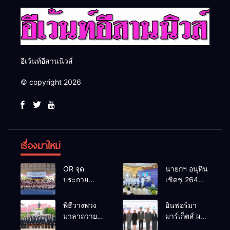
อีเว้นท์อีสานนิวส์
© copyright 2026
เรื่องมาใหม่
OR จุด
นายกฯ อนุทิน
ประกาย
เชิดชู 264
ศักยภาพ
กำนัน ผู้ใหญ่
เยาวชน ผ่าน
บ้านยอดเยี่ยม
พิธีวางพวง
อินฟอร์มา
กิจกรรม OR
มอบแหนบ
มาลาถวาย
มาร์เก็ตส์ ผนึก
Futsal Clinic
ทองคำ
ราชสักการะ
เครือข่าย