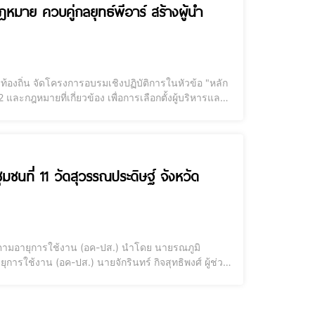
กฎหมาย ควบคู่กลยุทธ์พีอาร์ สร้างผู้นำ
งถิ่น จัดโครงการอบรมเชิงปฏิบัติการในหัวข้อ "หลัก
 และกฎหมายที่เกี่ยวข้อง เพื่อการเลือกตั้งผู้บริหารและ
รนำเสนอผลงานให้ประทับใจ ครองใจคน สร้างโอกาส แก้
ชุมชนที่ 11 วัดสุวรรณประดิษฐ์ จังหวัด
าพตามอายุการใช้งาน (อค-ปส.) นำโดย นายรณภูมิ
รใช้งาน (อค-ปส.) นายจักรินทร์ กิจสุทธิพงศ์ ผู้ช่วย
งาน – สถานีไฟฟ้า (ช.อค-ปส.(สฟ.)) นายรัชรัถ นานา