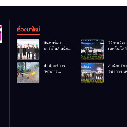
เรื่องมาใหม่
อินฟอร์มา
วิจัย-นวัต
มาร์เก็ตส์ ผนึก
เทคโนโลยี 
เครือข่ายธุรกิจ
โอกาสใหม
ท่องเที่ยว-บริการ
คนพิการไ
สำนักบริการ
สำนักบริก
จัด Food &
และพลังขั
วิชาการ
วิชาการ ม
Hospitality
เคลื่อนเศร
ม.ขอนแก่น จัด
โชว์พลัง
Thailand 2026
ประเทศ
อบรมหลักสูตร
นวัตกรรมส
เชื่อม 4 งานใหญ่
“ดับเพลิงขั้นต้น”
อาชีพ นำ “
สร้างโอกาส
ยกระดับศักยภาพ
คูณแดงใหญ่
ธุรกิจครบวงจร
เจ้าหน้าที่ท้องถิ่น
เวทีระดับช
ด้วยครับ
รับมืออัคคีภัย
NCPD 20
ตามมาตรฐาน
เปลี่ยน “ผ้
สากล
สู่รายได้ที่ยั