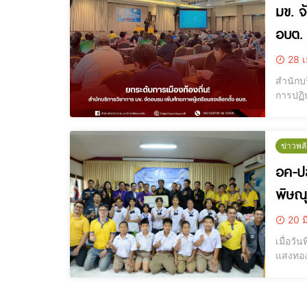
มข. จ
อบต.
28 เ
สำนักบ
การปฏิบ
สมาชิก
ปัญหาค
ข่าวพล
อค-ปส
พิษณุ
20 ม
เมื่อว
แสงทอง
ผู้อำน
พานิชห