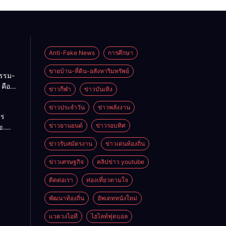
Anti-Fake News
การศึกษา
ขายบ้าน-ที่ดิน-อสังหาริมทรัพย์
กรรม-
คือ
ข่าวกีฬา
ข่าวบันเทิง
่ของ
ทย
ข่าวประจำวัน
ข่าวพลังงาน
าร
บ
ข่าวยานยนต์
ข่าวรอบทิศ
ข.
ษฐกิจ
ข่าวรับสมัตรงาน
ข่าวเด่นท้องถิ่น
ร้าง
กลุ่ม
ข่าวเศรษฐกิจ
คลิปข่าว youtube
” บุก
าติ
ติดต่อเรา
ท่องเที่ยวตามใจ
26
พัฒนาท้องถิ่น
อัพเดทหนังใหม่
าเหลือ”
่งยืน
แวดวงไอที
ไฮไลท์ฟุตบอล