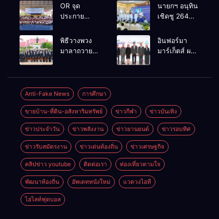
OR จุด
นายกฯ อนุทิน
ประกาย
เชิดชู 264
ศักยภาพ
กำนัน ผู้ใหญ่
เยาวชน ผ่าน
บ้านยอดเยี่ยม
พิธีวางพวง
อินฟอร์มา
กิจกรรม OR
มอบแหนบ
มาลาถวาย
มาร์เก็ตส์ ผนึก
Futsal Clinic
ทองคำ
ราชสักการะ
เครือข่าย
“รางวัล
เนื่องในวันรพี
ธุรกิจท่อง
เกียรติยศแห่ง
ประจำปี
เที่ยว-บริการ
การเสียสละ”
2569 และ
จัด Food &
Anti-Fake News
การศึกษา
การแข่งขัน
Hospitality
ขายบ้าน-ที่ดิน-อสังหาริมทรัพย์
ข่าวกีฬา
ข่าวบันเทิง
ฟุตบอลวันรพี
Thailand
เพื่อเชื่อม
2026 เชื่อม 4
ข่าวประจำวัน
ข่าวพลังงาน
ข่าวยานยนต์
ข่าวรอบทิศ
ความสัมพันธ์
งานใหญ่
อันดีของ
สร้างโอกาส
ข่าวรับสมัตรงาน
ข่าวเด่นท้องถิ่น
ข่าวเศรษฐกิจ
หน่วยงานใน
ธุรกิจครบ
กระบวนการ
วงจร ด้วยครับ
คลิปข่าว youtube
ติดต่อเรา
ท่องเที่ยวตามใจ
ยุติธรรม
พัฒนาท้องถิ่น
อัพเดทหนังใหม่
แวดวงไอที
ไฮไลท์ฟุตบอล