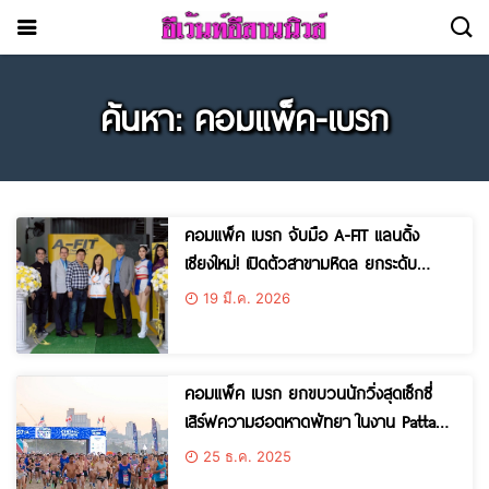
ค้นหา: คอมแพ็ค-เบรก
คอมแพ็ค เบรก จับมือ A-FIT แลนดิ้ง
เชียงใหม่! เปิดตัวสาขามหิดล ยกระดับ
มาตรฐานการดูแลรถครบวงจร
19 มี.ค. 2026
คอมแพ็ค เบรก ยกขบวนนักวิ่งสุดเซ็กซี่
เสิร์ฟความฮอตหาดพัทยา ในงาน Pattaya
International Bikini Beach Race 2025
25 ธ.ค. 2025