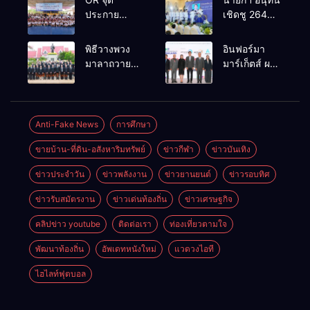
ประกาย
เชิดชู 264
ศักยภาพ
กำนัน ผู้ใหญ่
เยาวชน ผ่าน
บ้านยอดเยี่ยม
พิธีวางพวง
อินฟอร์มา
กิจกรรม OR
มอบแหนบ
มาลาถวาย
มาร์เก็ตส์ ผนึก
Futsal Clinic
ทองคำ
ราชสักการะ
เครือข่าย
“รางวัล
เนื่องในวันรพี
ธุรกิจท่อง
เกียรติยศแห่ง
ประจำปี
เที่ยว-บริการ
การเสียสละ”
2569 และ
จัด Food &
Anti-Fake News
การศึกษา
การแข่งขัน
Hospitality
ขายบ้าน-ที่ดิน-อสังหาริมทรัพย์
ข่าวกีฬา
ข่าวบันเทิง
ฟุตบอลวันรพี
Thailand
เพื่อเชื่อม
2026 เชื่อม 4
ข่าวประจำวัน
ข่าวพลังงาน
ข่าวยานยนต์
ข่าวรอบทิศ
ความสัมพันธ์
งานใหญ่
อันดีของ
สร้างโอกาส
ข่าวรับสมัตรงาน
ข่าวเด่นท้องถิ่น
ข่าวเศรษฐกิจ
หน่วยงานใน
ธุรกิจครบ
กระบวนการ
วงจร ด้วยครับ
คลิปข่าว youtube
ติดต่อเรา
ท่องเที่ยวตามใจ
ยุติธรรม
พัฒนาท้องถิ่น
อัพเดทหนังใหม่
แวดวงไอที
ไฮไลท์ฟุตบอล