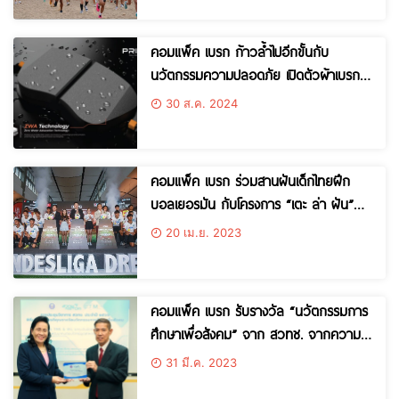
คอมแพ็ค เบรก ก้าวล้ำไปอีกขั้นกับ
นวัตกรรมความปลอดภัย เปิดตัวผ้าเบรก
ใหม่ล่าสุด “Compact Primo Gen 2”
30 ส.ค. 2024
คอมแพ็ค เบรก ร่วมสานฝันเด็กไทยฝึก
บอลเยอรมัน กับโครงการ “เตะ ล่า ฝัน”
ผ่านรายการเรียลลิตี 12 ตอน
20 เม.ย. 2023
คอมแพ็ค เบรก รับรางวัล “นวัตกรรมการ
ศึกษาเพื่อสังคม” จาก สวทช. จากความ
ร่วมมือเปิดรับนศ.ร่วมงานและพัฒนา
31 มี.ค. 2023
บุคลากรในบริษัท