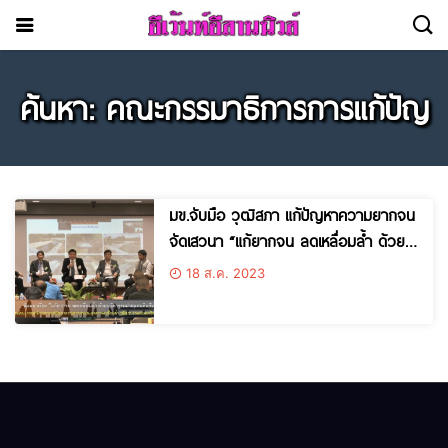
ค้นหา: คณะกรรมาธิการการแก้ปัญ
มข.จับมือ วุฒิสภา แก้ปัญหาความยากจน
จัดเสวนา “แก้ยากจน ลดเหลื่อมล้ำ ด้วย
นวัตกรรมฝายแกนดินซีเมนต์”พร้อมร่วม
18 ส.ค. 2023
นำเสนอผลงานวิจัย ตอกย้ำการเป็น
มหาวิทยาลัยแห่งการสร้างสรรค์และพัฒนา
เพื่อสังคม