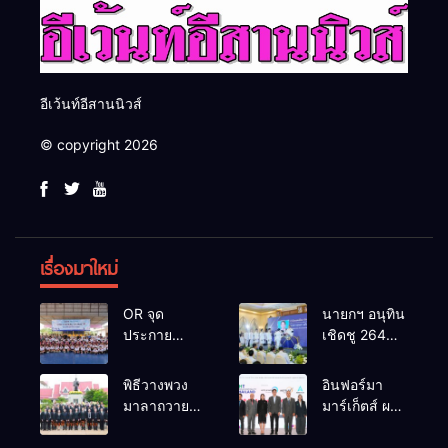
อีเว้นท์อีสานนิวส์
© copyright 2026
เรื่องมาใหม่
OR จุด
นายกฯ อนุทิน
ประกาย
เชิดชู 264
ศักยภาพ
กำนัน ผู้ใหญ่
เยาวชน ผ่าน
บ้านยอดเยี่ยม
พิธีวางพวง
อินฟอร์มา
กิจกรรม OR
มอบแหนบ
มาลาถวาย
มาร์เก็ตส์ ผนึก
Futsal Clinic
ทองคำ
ราชสักการะ
เครือข่าย
“รางวัล
เนื่องในวันรพี
ธุรกิจท่อง