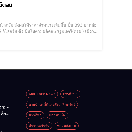
ลติดลบ
กิโลกรัม ส่งผลให้ราคาจำหน่ายเพิ่มขึ้นเป็น 393 บาทต่อ
 กิโลกรัม ซึ่งเป็นไปตามมติคณะรัฐมนตรี(ครม.) เมื่อวัน
่ ก.ค.-ก.ย.65 แม้จะมีการปรับขึ้นราคา
Anti-Fake News
การศึกษา
ขายบ้าน-ที่ดิน-อสังหาริมทรัพย์
กรรม-
คือ
ข่าวกีฬา
ข่าวบันเทิง
่ของ
ทย
ข่าวประจำวัน
ข่าวพลังงาน
าร
บ