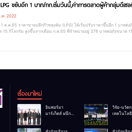
LPG ขยับอีก 1 บาท/กก.เริ่มวันนี้,ค่าการตลาดผู้ค้ากลุ่มดีเซ
.ค. 2022
้ 1 ส.ค.65 ราคาขายปลีกก๊าซหุงต้ม (LPG) ได้เริ่มปรับราคาขึ้นอีก 1 บาทต่อ
 15 กิโลกรัม สูงขึ้นจากเดือน ก.ค.65 ที่จำหน่ายอยู่ 378 บาทต่อถังขนาด 15
.ย.565 ที่กำหนดให้ปรับราคา LPG ขึ้นเดือนละ 1 บาทต่อกิโลกรัม เป็นเวลา 3 เดือน เริ่มตั้งแต
เรื่องมาใหม่
อินฟอร์มา
วิจัย-นวัต
มาร์เก็ตส์ ผนึก
เทคโนโลยี 
เครือข่ายธุรกิจ
โอกาสใหม
ท่องเที่ยว-บริการ
คนพิการไ
สำนักบริการ
สำนักบริก
จัด Food &
และพลังขั