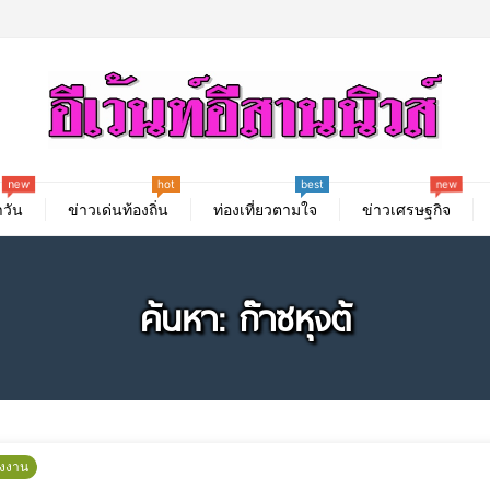
hot
new
new
best
วัน
ข่าวเด่นท้องถิ่น
ท่องเที่ยวตามใจ
ข่าวเศรษฐกิจ
ค้นหา: ก๊าซหุงต้
ังงาน