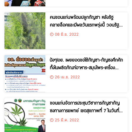
คนขอนแก่นพร้อมปลูกกัญชา หลังรัฐ
คลายล็อคและมีผลวันแรกพรุ่งนี้ วอนรัฐ
ชัดเจนเรื่องข้อกฎหมายอะไรทำได้ ทำไม่ได้
08 มิ.ย. 2022
ปังๆ!อย. เผยยอดขอใช้กัญชา-กัญชงคึกคัก
ทั้งในผลิตภัณฑ์อาหาร-สมุนไพร-เครื่อง
สำอาง
26 เม.ย. 2022
ขอนแก่นจัดการประชุมวิชาการกัญชากัญ
ชงทางการแพทย์ เขตสุขภาพที่ 7 ในวันที่1-
3 เมษายน นี้ ศูนย์ประชุมและแสดงสินค้า
25 มี.ค. 2022
นานาชาติขอนแก่น