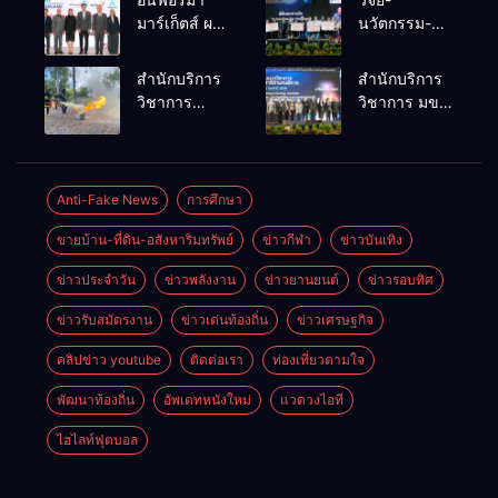
มาร์เก็ตส์ ผนึก
นวัตกรรม-
เครือข่าย
เทคโนโลยี
ธุรกิจท่อง
คือโอกาสใหม่
สำนักบริการ
สำนักบริการ
เที่ยว-บริการ
ของคนพิการ
วิชาการ
วิชาการ มข.
จัด Food &
ไทย และพลัง
ม.ขอนแก่น
โชว์พลัง
Hospitality
ขับเคลื่อน
จัดอบรม
นวัตกรรม
Thailand
เศรษฐกิจ
หลักสูตร “ดับ
สร้างอาชีพ
2026 เชื่อม 4
ประเทศ
เพลิงขั้นต้น”
นำ “กลุ่มคูณ
Anti-Fake News
การศึกษา
งานใหญ่
ยกระดับ
แดงใหญ่” บุก
สร้างโอกาส
ขายบ้าน-ที่ดิน-อสังหาริมทรัพย์
ข่าวกีฬา
ข่าวบันเทิง
ศักยภาพเจ้า
เวทีระดับชาติ
ธุรกิจครบ
หน้าที่ท้องถิ่น
NCPD 2026
วงจร ด้วยครับ
ข่าวประจำวัน
ข่าวพลังงาน
ข่าวยานยนต์
ข่าวรอบทิศ
รับมืออัคคีภัย
เปลี่ยน “ผ้า
ตามมาตรฐาน
เหลือ” สู่ราย
ข่าวรับสมัตรงาน
ข่าวเด่นท้องถิ่น
ข่าวเศรษฐกิจ
สากล
ได้ที่ยั่งยืน
คลิปข่าว youtube
ติดต่อเรา
ท่องเที่ยวตามใจ
พัฒนาท้องถิ่น
อัพเดทหนังใหม่
แวดวงไอที
ไฮไลท์ฟุตบอล