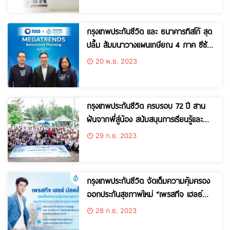
กรุงเทพประกันชีวิต และ ธนาคารทิสโก้ สุด
ปลื้ม สัมมนาวางแผนเกษียณ 4 ภาค ซีซัน
แรกเสียงตอบรับเยี่ยม – เดินหน้าจัดต่อปี
20 พ.ย. 2023
67
กรุงเทพประกันชีวิต ครบรอบ 72 ปี สาน
ฝันจากพี่สู่น้อง สนับสนุนการเรียนรู้และ
พัฒนาคุณภาพชีวิตที่ดีแก่เยาวชนไทย
29 ก.ย. 2023
กรุงเทพประกันชีวิต จัดเต็มความคุ้มครอง
ออกประกันสุขภาพใหม่ “เพรสทีจ เฮลธ์
ปลดล็อค” ครอบคลุมเหนือระดับ วงเงิน
28 ก.ย. 2023
สูงสุด 200 ล้านบาท