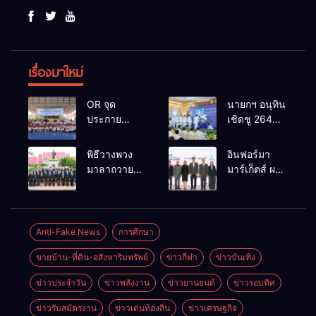
เรื่องมาใหม่
OR จุด
นายกฯ อนุทิน
ประกาย
เชิดชู 264
ศักยภาพ
กำนัน ผู้ใหญ่
เยาวชน ผ่าน
บ้านยอดเยี่ยม
พิธีวางพวง
อินฟอร์มา
กิจกรรม OR
มอบแหนบ
มาลาถวาย
มาร์เก็ตส์ ผนึก
Futsal Clinic
ทองคำ
ราชสักการะ
เครือข่าย
“รางวัล
เนื่องในวันรพี
ธุรกิจท่อง
เกียรติยศแห่ง
ประจำปี
เที่ยว-บริการ
การเสียสละ”
2569 และ
จัด Food &
Anti-Fake News
การศึกษา
การแข่งขัน
Hospitality
ขายบ้าน-ที่ดิน-อสังหาริมทรัพย์
ข่าวกีฬา
ข่าวบันเทิง
ฟุตบอลวันรพี
Thailand
เพื่อเชื่อม
2026 เชื่อม 4
ข่าวประจำวัน
ข่าวพลังงาน
ข่าวยานยนต์
ข่าวรอบทิศ
ความสัมพันธ์
งานใหญ่
อันดีของ
สร้างโอกาส
ข่าวรับสมัตรงาน
ข่าวเด่นท้องถิ่น
ข่าวเศรษฐกิจ