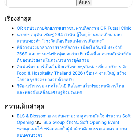
ค้นหา
สำหรับ:
เรื่องล่าสุด
OR จุดประกายศักยภาพเยาวชน ผ่านกิจกรรม OR Futsal Clinic
นายกฯ อนุทิน เชิดชู 264 กำนัน ผู้ใหญ่บ้านยอดเยี่ยม มอบ
แหนบทองคำ “รางวัลเกียรติยศแห่งการเสียสละ”
พิธีวางพวงมาลาถวายราชสักการะ เนื่องในวันรพี ประจำปี
2569 และการแข่งขันฟุตบอลวันรพี เพื่อเชื่อมความสัมพันธ์อัน
ดีของหน่วยงานในกระบวนการยุติธรรม
อินฟอร์มา มาร์เก็ตส์ ผนึกเครือข่ายธุรกิจท่องเที่ยว-บริการ จัด
Food & Hospitality Thailand 2026 เชื่อม 4 งานใหญ่ สร้าง
โอกาสธุรกิจครบวงจร ด้วยครับ
วิจัย-นวัตกรรม-เทคโนโลยี คือโอกาสใหม่ของคนพิการไทย
และพลังขับเคลื่อนเศรษฐกิจประเทศ
ความเห็นล่าสุด
BLS & Blossom ยกระดับความงามสู่ความมั่นใจ ผ่านงาน Soft
Opening
บน
BLS Group จัดงาน Soft Opening Event
ขอบคุณคนไข้ พร้อมตอกย้ำผู้นำด้านศัลยกรรมและความงาม
แบบครบวงจร