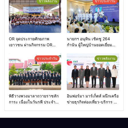
ข่าวพลังงาน
ข่าวประจำวัน
OR จุดประกายศักยภาพ
นายกฯ อนุทิน เชิดชู 264
เยาวชน ผ่านกิจกรรม OR
กำนัน ผู้ใหญ่บ้านยอดเยี่ยม
Futsal Clinic
มอบแหนบทองคำ “รางวัล
เกียรติยศแห่งการเสียสละ”
ข่าวประจำวัน
ข่าวพลังงาน
พิธีวางพวงมาลาถวายราชสัก
อินฟอร์มา มาร์เก็ตส์ ผนึกเครือ
การะ เนื่องในวันรพี ประจำปี
ข่ายธุรกิจท่องเที่ยว-บริการ จัด
2569 และการแข่งขันฟุตบอล
Food & Hospitality Thailand
วันรพี เพื่อเชื่อมความสัมพันธ์
2026 เชื่อม 4 งานใหญ่ สร้าง
อันดีของหน่วยงานใน
โอกาสธุรกิจครบวงจร ด้วย
กระบวนการยุติธรรม
ครับ