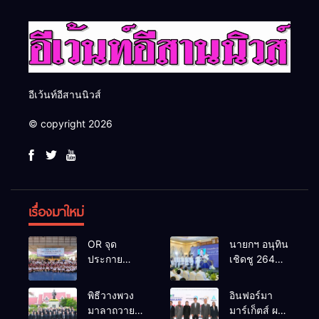
อีเว้นท์อีสานนิวส์
© copyright 2026
เรื่องมาใหม่
OR จุด
นายกฯ อนุทิน
ประกาย
เชิดชู 264
ศักยภาพ
กำนัน ผู้ใหญ่
เยาวชน ผ่าน
บ้านยอดเยี่ยม
พิธีวางพวง
อินฟอร์มา
กิจกรรม OR
มอบแหนบ
มาลาถวาย
มาร์เก็ตส์ ผนึก
Futsal Clinic
ทองคำ