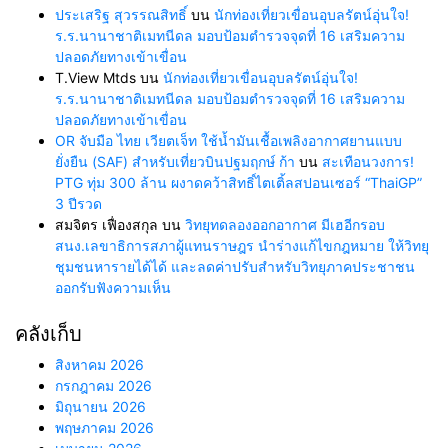
ประเสริฐ สุวรรณสิทธิ์
บน
นักท่องเที่ยวเขื่อนอุบลรัตน์อุ่นใจ!
ร.ร.นานาชาติเมทนีดล มอบป้อมตำรวจจุดที่ 16 เสริมความ
ปลอดภัยทางเข้าเขื่อน
T.View Mtds
บน
นักท่องเที่ยวเขื่อนอุบลรัตน์อุ่นใจ!
ร.ร.นานาชาติเมทนีดล มอบป้อมตำรวจจุดที่ 16 เสริมความ
ปลอดภัยทางเข้าเขื่อน
OR จับมือ ไทย เวียตเจ็ท ใช้น้ำมันเชื้อเพลิงอากาศยานแบบ
ยั่งยืน (SAF) สำหรับเที่ยวบินปฐมฤกษ์ ก้า
บน
สะเทือนวงการ!
PTG ทุ่ม 300 ล้าน ผงาดคว้าสิทธิ์ไตเติ้ลสปอนเซอร์ “ThaiGP”
3 ปีรวด
สมจิตร เฟื่องสกุล
บน
วิทยุทดลองออกอากาศ มีเฮอีกรอบ
สนง.เลขาธิการสภาผู้แทนราษฎร นำร่างแก้ไขกฎหมาย ให้วิทยุ
ชุมชนหารายได้ได้ และลดค่าปรับสำหรับวิทยุภาคประชาชน
ออกรับฟังความเห็น
คลังเก็บ
สิงหาคม 2026
กรกฎาคม 2026
มิถุนายน 2026
พฤษภาคม 2026