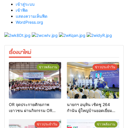
เข้าสู่ระบบ
เข้าฟีด
แสดงความเห็นฟีด
WordPress.org
เรื่องมาใหม่
ข่าวพลังงาน
ข่าวประจำวัน
OR จุดประกายศักยภาพ
นายกฯ อนุทิน เชิดชู 264
เยาวชน ผ่านกิจกรรม OR
กำนัน ผู้ใหญ่บ้านยอดเยี่ยม
Futsal Clinic
มอบแหนบทองคำ “รางวัล
เกียรติยศแห่งการเสียสละ”
ข่าวประจำวัน
ข่าวพลังงาน