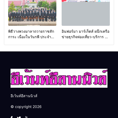
พิธีวางพวงมาลาถวายราชสัก
อินฟอร์มา มาร์เก็ตส์ ผนึกเครือ
การะ เนื่องในวันรพี ประจำปี
ข่ายธุรกิจท่องเที่ยว-บริการ จัด
2569 และการแข่งขันฟุตบอล
Food & Hospitality Thailand
วันรพี เพื่อเชื่อมความสัมพันธ์
2026 เชื่อม 4 งานใหญ่ สร้าง
อันดีของหน่วยงานใน
โอกาสธุรกิจครบวงจร ด้วย
กระบวนการยุติธรรม
ครับ
อีเว้นท์อีสานนิวส์
© copyright 2026