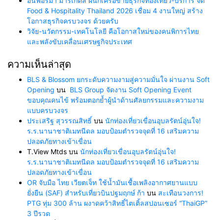
อินฟอร์มา มาร์เก็ตส์ ผนึกเครือข่ายธุรกิจท่องเที่ยว-บริการ จัด
Food & Hospitality Thailand 2026 เชื่อม 4 งานใหญ่ สร้าง
โอกาสธุรกิจครบวงจร ด้วยครับ
วิจัย-นวัตกรรม-เทคโนโลยี คือโอกาสใหม่ของคนพิการไทย
และพลังขับเคลื่อนเศรษฐกิจประเทศ
ความเห็นล่าสุด
BLS & Blossom ยกระดับความงามสู่ความมั่นใจ ผ่านงาน Soft
Opening
บน
BLS Group จัดงาน Soft Opening Event
ขอบคุณคนไข้ พร้อมตอกย้ำผู้นำด้านศัลยกรรมและความงาม
แบบครบวงจร
ประเสริฐ สุวรรณสิทธิ์
บน
นักท่องเที่ยวเขื่อนอุบลรัตน์อุ่นใจ!
ร.ร.นานาชาติเมทนีดล มอบป้อมตำรวจจุดที่ 16 เสริมความ
ปลอดภัยทางเข้าเขื่อน
T.View Mtds
บน
นักท่องเที่ยวเขื่อนอุบลรัตน์อุ่นใจ!
ร.ร.นานาชาติเมทนีดล มอบป้อมตำรวจจุดที่ 16 เสริมความ
ปลอดภัยทางเข้าเขื่อน
OR จับมือ ไทย เวียตเจ็ท ใช้น้ำมันเชื้อเพลิงอากาศยานแบบ
ยั่งยืน (SAF) สำหรับเที่ยวบินปฐมฤกษ์ ก้า
บน
สะเทือนวงการ!
PTG ทุ่ม 300 ล้าน ผงาดคว้าสิทธิ์ไตเติ้ลสปอนเซอร์ “ThaiGP”
3 ปีรวด