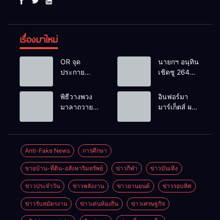
เรื่องมาใหม่
OR จุด
นายกฯ อนุทิน
ประกาย
เชิดชู 264
ศักยภาพ
กำนัน ผู้ใหญ่
เยาวชน ผ่าน
บ้านยอดเยี่ยม
พิธีวางพวง
อินฟอร์มา
กิจกรรม OR
มอบแหนบ
มาลาถวาย
มาร์เก็ตส์ ผนึก
Futsal Clinic
ทองคำ
ราชสักการะ
เครือข่าย
“รางวัล
เนื่องในวันรพี
ธุรกิจท่อง
เกียรติยศแห่ง
ประจำปี
เที่ยว-บริการ
การเสียสละ”
2569 และ
จัด Food &
Anti-Fake News
การศึกษา
การแข่งขัน
Hospitality
ขายบ้าน-ที่ดิน-อสังหาริมทรัพย์
ข่าวกีฬา
ข่าวบันเทิง
ฟุตบอลวันรพี
Thailand
เพื่อเชื่อม
2026 เชื่อม 4
ข่าวประจำวัน
ข่าวพลังงาน
ข่าวยานยนต์
ข่าวรอบทิศ
ความสัมพันธ์
งานใหญ่
อันดีของ
สร้างโอกาส
ข่าวรับสมัตรงาน
ข่าวเด่นท้องถิ่น
ข่าวเศรษฐกิจ
หน่วยงานใน
ธุรกิจครบ