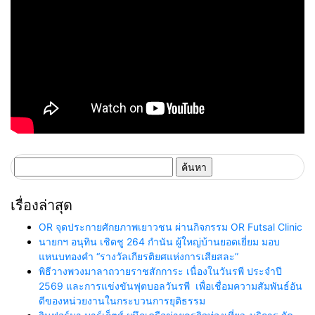
ค้นหา
สำหรับ:
เรื่องล่าสุด
OR จุดประกายศักยภาพเยาวชน ผ่านกิจกรรม OR Futsal Clinic
นายกฯ อนุทิน เชิดชู 264 กำนัน ผู้ใหญ่บ้านยอดเยี่ยม มอบ
แหนบทองคำ “รางวัลเกียรติยศแห่งการเสียสละ”
พิธีวางพวงมาลาถวายราชสักการะ เนื่องในวันรพี ประจำปี
2569 และการแข่งขันฟุตบอลวันรพี เพื่อเชื่อมความสัมพันธ์อัน
ดีของหน่วยงานในกระบวนการยุติธรรม