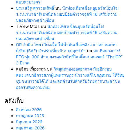
แบบครบวงจร
ประเสริฐ สุวรรณสิทธิ์
บน
นักท่องเที่ยวเขื่อนอุบลรัตน์อุ่นใจ!
ร.ร.นานาชาติเมทนีดล มอบป้อมตำรวจจุดที่ 16 เสริมความ
ปลอดภัยทางเข้าเขื่อน
T.View Mtds
บน
นักท่องเที่ยวเขื่อนอุบลรัตน์อุ่นใจ!
ร.ร.นานาชาติเมทนีดล มอบป้อมตำรวจจุดที่ 16 เสริมความ
ปลอดภัยทางเข้าเขื่อน
OR จับมือ ไทย เวียตเจ็ท ใช้น้ำมันเชื้อเพลิงอากาศยานแบบ
ยั่งยืน (SAF) สำหรับเที่ยวบินปฐมฤกษ์ ก้า
บน
สะเทือนวงการ!
PTG ทุ่ม 300 ล้าน ผงาดคว้าสิทธิ์ไตเติ้ลสปอนเซอร์ “ThaiGP”
3 ปีรวด
สมจิตร เฟื่องสกุล
บน
วิทยุทดลองออกอากาศ มีเฮอีกรอบ
สนง.เลขาธิการสภาผู้แทนราษฎร นำร่างแก้ไขกฎหมาย ให้วิทยุ
ชุมชนหารายได้ได้ และลดค่าปรับสำหรับวิทยุภาคประชาชน
ออกรับฟังความเห็น
คลังเก็บ
สิงหาคม 2026
กรกฎาคม 2026
มิถุนายน 2026
พฤษภาคม 2026