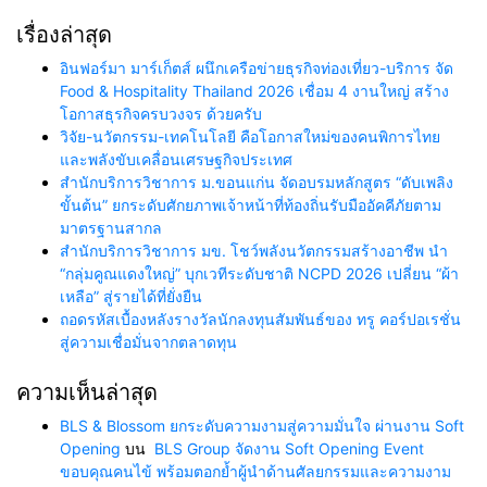
เรื่องล่าสุด
อินฟอร์มา มาร์เก็ตส์ ผนึกเครือข่ายธุรกิจท่องเที่ยว-บริการ จัด
Food & Hospitality Thailand 2026 เชื่อม 4 งานใหญ่ สร้าง
โอกาสธุรกิจครบวงจร ด้วยครับ
วิจัย-นวัตกรรม-เทคโนโลยี คือโอกาสใหม่ของคนพิการไทย
และพลังขับเคลื่อนเศรษฐกิจประเทศ
สำนักบริการวิชาการ ม.ขอนแก่น จัดอบรมหลักสูตร “ดับเพลิง
ขั้นต้น” ยกระดับศักยภาพเจ้าหน้าที่ท้องถิ่นรับมืออัคคีภัยตาม
มาตรฐานสากล
สำนักบริการวิชาการ มข. โชว์พลังนวัตกรรมสร้างอาชีพ นำ
“กลุ่มคูณแดงใหญ่” บุกเวทีระดับชาติ NCPD 2026 เปลี่ยน “ผ้า
เหลือ” สู่รายได้ที่ยั่งยืน
ถอดรหัสเบื้องหลังรางวัลนักลงทุนสัมพันธ์ของ ทรู คอร์ปอเรชั่น
สู่ความเชื่อมั่นจากตลาดทุน
ความเห็นล่าสุด
BLS & Blossom ยกระดับความงามสู่ความมั่นใจ ผ่านงาน Soft
Opening
บน
BLS Group จัดงาน Soft Opening Event
ขอบคุณคนไข้ พร้อมตอกย้ำผู้นำด้านศัลยกรรมและความงาม