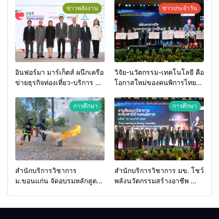
ข่าวพลังงาน
ข่าวประจำวัน
อินฟอร์มา มาร์เก็ตส์ ผนึกเครือ
วิจัย-นวัตกรรม-เทคโนโลยี คือ
ข่ายธุรกิจท่องเที่ยว-บริการ จัด
โอกาสใหม่ของคนพิการไทย
Food & Hospitality Thailand
และพลังขับเคลื่อนเศรษฐกิจ
2026 เชื่อม 4 งานใหญ่ สร้าง
ประเทศ
การศึกษา
การศึกษา
โอกาสธุรกิจครบวงจร ด้วย
ครับ
สำนักบริการวิชาการ
สำนักบริการวิชาการ มข. โชว์
ม.ขอนแก่น จัดอบรมหลักสูตร
พลังนวัตกรรมสร้างอาชีพ นำ
“ดับเพลิงขั้นต้น” ยกระดับ
“กลุ่มคูณแดงใหญ่” บุกเวที
ศักยภาพเจ้าหน้าที่ท้องถิ่น
ระดับชาติ NCPD 2026
รับมืออัคคีภัยตามมาตรฐาน
เปลี่ยน “ผ้าเหลือ” สู่รายได้ที่