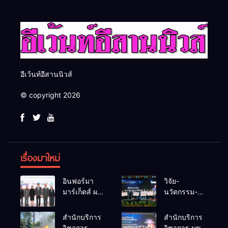
สากล
ยั่งยืน
อีเว้นท์อีสานนิวส์
© copyright 2026
เรื่องมาใหม่
อินฟอร์มา
วิจัย-
มาร์เก็ตส์ ผนึก
นวัตกรรม-
เครือข่าย
เทคโนโลยี
ธุรกิจท่อง
คือโอกาสใหม่
สำนักบริการ
สำนักบริการ
เที่ยว-บริการ
ของคนพิการ
วิชาการ
วิชาการ มข.