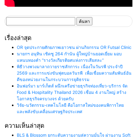
ค้นหา
สำหรับ:
เรื่องล่าสุด
OR จุดประกายศักยภาพเยาวชน ผ่านกิจกรรม OR Futsal Clinic
นายกฯ อนุทิน เชิดชู 264 กำนัน ผู้ใหญ่บ้านยอดเยี่ยม มอบ
แหนบทองคำ “รางวัลเกียรติยศแห่งการเสียสละ”
พิธีวางพวงมาลาถวายราชสักการะ เนื่องในวันรพี ประจำปี
2569 และการแข่งขันฟุตบอลวันรพี เพื่อเชื่อมความสัมพันธ์อัน
ดีของหน่วยงานในกระบวนการยุติธรรม
อินฟอร์มา มาร์เก็ตส์ ผนึกเครือข่ายธุรกิจท่องเที่ยว-บริการ จัด
Food & Hospitality Thailand 2026 เชื่อม 4 งานใหญ่ สร้าง
โอกาสธุรกิจครบวงจร ด้วยครับ
วิจัย-นวัตกรรม-เทคโนโลยี คือโอกาสใหม่ของคนพิการไทย
และพลังขับเคลื่อนเศรษฐกิจประเทศ
ความเห็นล่าสุด
BLS & Blossom ยกระดับความงามสู่ความมั่นใจ ผ่านงาน Soft