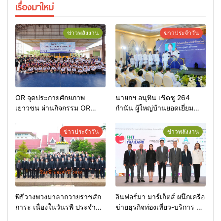
เรื่องมาใหม่
ข่าวพลังงาน
ข่าวประจำวัน
OR จุดประกายศักยภาพ
นายกฯ อนุทิน เชิดชู 264
เยาวชน ผ่านกิจกรรม OR
กำนัน ผู้ใหญ่บ้านยอดเยี่ยม
Futsal Clinic
มอบแหนบทองคำ “รางวัล
เกียรติยศแห่งการเสียสละ”
ข่าวประจำวัน
ข่าวพลังงาน
พิธีวางพวงมาลาถวายราชสัก
อินฟอร์มา มาร์เก็ตส์ ผนึกเครือ
การะ เนื่องในวันรพี ประจำปี
ข่ายธุรกิจท่องเที่ยว-บริการ จัด
2569 และการแข่งขันฟุตบอล
Food & Hospitality Thailand