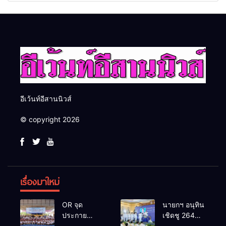
วันรพี เพื่อเชื่อมความสัมพันธ์
2026 เชื่อม 4 งานใหญ่ สร้าง
อันดีของหน่วยงานใน
โอกาสธุรกิจครบวงจร ด้วย
กระบวนการยุติธรรม
ครับ
อีเว้นท์อีสานนิวส์
© copyright 2026
เรื่องมาใหม่
OR จุด
นายกฯ อนุทิน
ประกาย
เชิดชู 264
ศักยภาพ
กำนัน ผู้ใหญ่