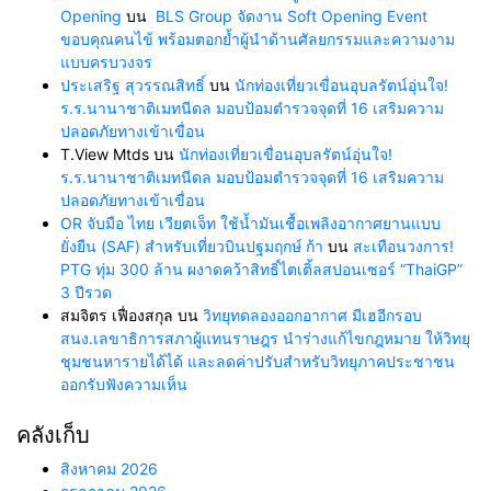
Opening
บน
BLS Group จัดงาน Soft Opening Event
ขอบคุณคนไข้ พร้อมตอกย้ำผู้นำด้านศัลยกรรมและความงาม
แบบครบวงจร
ประเสริฐ สุวรรณสิทธิ์
บน
นักท่องเที่ยวเขื่อนอุบลรัตน์อุ่นใจ!
ร.ร.นานาชาติเมทนีดล มอบป้อมตำรวจจุดที่ 16 เสริมความ
ปลอดภัยทางเข้าเขื่อน
T.View Mtds
บน
นักท่องเที่ยวเขื่อนอุบลรัตน์อุ่นใจ!
ร.ร.นานาชาติเมทนีดล มอบป้อมตำรวจจุดที่ 16 เสริมความ
ปลอดภัยทางเข้าเขื่อน
OR จับมือ ไทย เวียตเจ็ท ใช้น้ำมันเชื้อเพลิงอากาศยานแบบ
ยั่งยืน (SAF) สำหรับเที่ยวบินปฐมฤกษ์ ก้า
บน
สะเทือนวงการ!
PTG ทุ่ม 300 ล้าน ผงาดคว้าสิทธิ์ไตเติ้ลสปอนเซอร์ “ThaiGP”
3 ปีรวด
สมจิตร เฟื่องสกุล
บน
วิทยุทดลองออกอากาศ มีเฮอีกรอบ
สนง.เลขาธิการสภาผู้แทนราษฎร นำร่างแก้ไขกฎหมาย ให้วิทยุ
ชุมชนหารายได้ได้ และลดค่าปรับสำหรับวิทยุภาคประชาชน
ออกรับฟังความเห็น
คลังเก็บ
สิงหาคม 2026