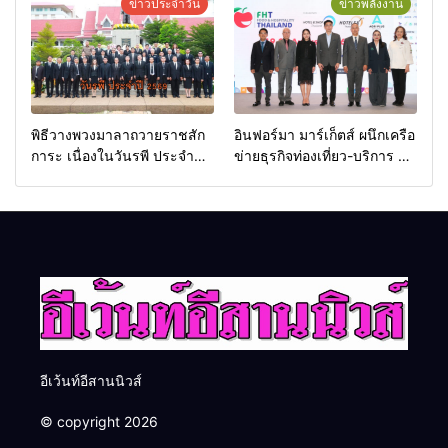
ข่าวประจำวัน
ข่าวพลังงาน
พิธีวางพวงมาลาถวายราชสัก
อินฟอร์มา มาร์เก็ตส์ ผนึกเครือ
การะ เนื่องในวันรพี ประจำปี
ข่ายธุรกิจท่องเที่ยว-บริการ จัด
2569 และการแข่งขันฟุตบอล
Food & Hospitality Thailand
วันรพี เพื่อเชื่อมความสัมพันธ์
2026 เชื่อม 4 งานใหญ่ สร้าง
อันดีของหน่วยงานใน
โอกาสธุรกิจครบวงจร ด้วย
กระบวนการยุติธรรม
ครับ
อีเว้นท์อีสานนิวส์
© copyright 2026