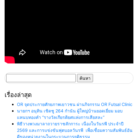
ค้นหา
สำหรับ:
เรื่องล่าสุด
OR จุดประกายศักยภาพเยาวชน ผ่านกิจกรรม OR Futsal Clinic
นายกฯ อนุทิน เชิดชู 264 กำนัน ผู้ใหญ่บ้านยอดเยี่ยม มอบ
แหนบทองคำ “รางวัลเกียรติยศแห่งการเสียสละ”
พิธีวางพวงมาลาถวายราชสักการะ เนื่องในวันรพี ประจำปี
2569 และการแข่งขันฟุตบอลวันรพี เพื่อเชื่อมความสัมพันธ์อัน
ดีของหน่วยงานในกระบวนการยุติธรรม