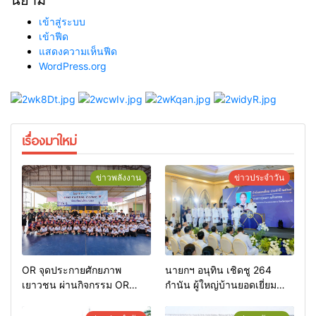
เข้าสู่ระบบ
เข้าฟีด
แสดงความเห็นฟีด
WordPress.org
เรื่องมาใหม่
ข่าวพลังงาน
ข่าวประจำวัน
OR จุดประกายศักยภาพ
นายกฯ อนุทิน เชิดชู 264
เยาวชน ผ่านกิจกรรม OR
กำนัน ผู้ใหญ่บ้านยอดเยี่ยม
Futsal Clinic
มอบแหนบทองคำ “รางวัล
เกียรติยศแห่งการเสียสละ”