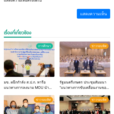
แสดงความเห็นครั้งถัดไป
เรื่องที่เกี่ยวข้อง
การศึกษา
ข่าวรอบทิศ
มข. ผนึกกำลัง ส.ป.ก. หารือ
รัฐมนตรีเกษตร ประชุมสัมมนา
แนวทางการลงนาม MOU นำ
“แนวทางการขับเคลื่อนงานของ
นวัตกรรมวิชาการพลิกโฉม
สำนักงานการปฏิรูปที่ดินเพื่อ
คุณภาพชีวิตเกษตรกรไทย
เกษตรกรรม ปีงบประมาณ พ.ศ.
ข่าวรอบทิศ
ข่าวรอบทิศ
2567