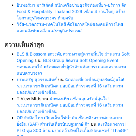
อินฟอร์มา มาร์เก็ตส์ ผนึกเครือข่ายธุรกิจท่องเที่ยว-บริการ จัด
Food & Hospitality Thailand 2026 เชื่อม 4 งานใหญ่ สร้าง
โอกาสธุรกิจครบวงจร ด้วยครับ
วิจัย-นวัตกรรม-เทคโนโลยี คือโอกาสใหม่ของคนพิการไทย
และพลังขับเคลื่อนเศรษฐกิจประเทศ
ความเห็นล่าสุด
BLS & Blossom ยกระดับความงามสู่ความมั่นใจ ผ่านงาน Soft
Opening
บน
BLS Group จัดงาน Soft Opening Event
ขอบคุณคนไข้ พร้อมตอกย้ำผู้นำด้านศัลยกรรมและความงาม
แบบครบวงจร
ประเสริฐ สุวรรณสิทธิ์
บน
นักท่องเที่ยวเขื่อนอุบลรัตน์อุ่นใจ!
ร.ร.นานาชาติเมทนีดล มอบป้อมตำรวจจุดที่ 16 เสริมความ
ปลอดภัยทางเข้าเขื่อน
T.View Mtds
บน
นักท่องเที่ยวเขื่อนอุบลรัตน์อุ่นใจ!
ร.ร.นานาชาติเมทนีดล มอบป้อมตำรวจจุดที่ 16 เสริมความ
ปลอดภัยทางเข้าเขื่อน
OR จับมือ ไทย เวียตเจ็ท ใช้น้ำมันเชื้อเพลิงอากาศยานแบบ
ยั่งยืน (SAF) สำหรับเที่ยวบินปฐมฤกษ์ ก้า
บน
สะเทือนวงการ!
PTG ทุ่ม 300 ล้าน ผงาดคว้าสิทธิ์ไตเติ้ลสปอนเซอร์ “ThaiGP”