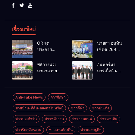
เรื่องมาใหม่
OR จุด
นายกฯ อนุทิน
ประกาย
เชิดชู 264
ศักยภาพ
กำนัน ผู้ใหญ่
เยาวชน ผ่าน
บ้านยอดเยี่ยม
พิธีวางพวง
อินฟอร์มา
กิจกรรม OR
มอบแหนบ
มาลาถวาย
มาร์เก็ตส์ ผนึก
Futsal Clinic
ทองคำ
ราชสักการะ
เครือข่าย
“รางวัล
เนื่องในวันรพี
ธุรกิจท่อง
เกียรติยศแห่ง
ประจำปี
เที่ยว-บริการ
การเสียสละ”
2569 และ
จัด Food &
Anti-Fake News
การศึกษา
การแข่งขัน
Hospitality
ขายบ้าน-ที่ดิน-อสังหาริมทรัพย์
ข่าวกีฬา
ข่าวบันเทิง
ฟุตบอลวันรพี
Thailand
เพื่อเชื่อม
2026 เชื่อม 4
ข่าวประจำวัน
ข่าวพลังงาน
ข่าวยานยนต์
ข่าวรอบทิศ
ความสัมพันธ์
งานใหญ่
อันดีของ
สร้างโอกาส
ข่าวรับสมัตรงาน
ข่าวเด่นท้องถิ่น
ข่าวเศรษฐกิจ
หน่วยงานใน
ธุรกิจครบ