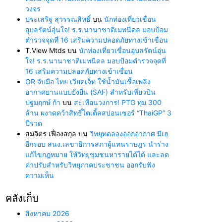
วงจร
ประเสริฐ สุวรรณสิทธิ์
บน
นักท่องเที่ยวเขื่อน
อุบลรัตน์อุ่นใจ! ร.ร.นานาชาติเมทนีดล มอบป้อม
ตำรวจจุดที่ 16 เสริมความปลอดภัยทางเข้าเขื่อน
T.View Mtds
บน
นักท่องเที่ยวเขื่อนอุบลรัตน์อุ่น
ใจ! ร.ร.นานาชาติเมทนีดล มอบป้อมตำรวจจุดที่
16 เสริมความปลอดภัยทางเข้าเขื่อน
OR จับมือ ไทย เวียตเจ็ท ใช้น้ำมันเชื้อเพลิง
อากาศยานแบบยั่งยืน (SAF) สำหรับเที่ยวบิน
ปฐมฤกษ์ ก้า
บน
สะเทือนวงการ! PTG ทุ่ม 300
ล้าน ผงาดคว้าสิทธิ์ไตเติ้ลสปอนเซอร์ “ThaiGP” 3
ปีรวด
สมจิตร เฟื่องสกุล
บน
วิทยุทดลองออกอากาศ มีเฮ
อีกรอบ สนง.เลขาธิการสภาผู้แทนราษฎร นำร่าง
แก้ไขกฎหมาย ให้วิทยุชุมชนหารายได้ได้ และลด
ค่าปรับสำหรับวิทยุภาคประชาชน ออกรับฟัง
ความเห็น
คลังเก็บ
สิงหาคม 2026