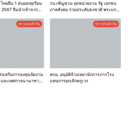
ไทยยืน 1 ส่งออกทุเรียน
รบ.เชิญชวน ทุกหน่วยงาน รัฐ เอกชน
ี 2567 จีนนำเข้าจาก
ภาคสังคม ร่วมประดับธงชาติ พระบรม
ตัน เป็นมูลค่า 717 ล้าน
ฉายาลักษณ์พระบาทสมเด็จ
นวโน้มเพิ่มขึ้นต่อเนื่อง
พระเจ้าอยู่หัว และพระฉายาลักษณ์
ข่าวประจำวัน
ข่าวประจำวัน
สมเด็จพระนางเจ้าฯ พระบรมราชินี
ส่งเสริมการลงทุนจัดงาน
ครม. อนุมัติจ้างเหมานักการภารโรง
 และเทศกาลนานาชาติ
แทนการยกเลิกครูเวร
ไทยเป็นเป้าหมายการจัด