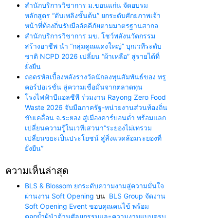
สำนักบริการวิชาการ ม.ขอนแก่น จัดอบรม
หลักสูตร “ดับเพลิงขั้นต้น” ยกระดับศักยภาพเจ้า
หน้าที่ท้องถิ่นรับมืออัคคีภัยตามมาตรฐานสากล
สำนักบริการวิชาการ มข. โชว์พลังนวัตกรรม
สร้างอาชีพ นำ “กลุ่มคูณแดงใหญ่” บุกเวทีระดับ
ชาติ NCPD 2026 เปลี่ยน “ผ้าเหลือ” สู่รายได้ที่
ยั่งยืน
ถอดรหัสเบื้องหลังรางวัลนักลงทุนสัมพันธ์ของ ทรู
คอร์ปอเรชั่น สู่ความเชื่อมั่นจากตลาดทุน
โรงไฟฟ้าบีแอลซีพี ร่วมงาน Rayong Zero Food
Waste 2026 จับมือภาครัฐ-หน่วยงานส่วนท้องถิ่น
ขับเคลื่อน จ.ระยอง สู่เมืองคาร์บอนต่ำ พร้อมแลก
เปลี่ยนความรู้ในเวทีเสวนา“ระยองไม่เทรวม
เปลี่ยนขยะเป็นประโยชน์ สู่สิ่งแวดล้อมระยองที่
ยั่งยืน”
ความเห็นล่าสุด
BLS & Blossom ยกระดับความงามสู่ความมั่นใจ
ผ่านงาน Soft Opening
บน
BLS Group จัดงาน
Soft Opening Event ขอบคุณคนไข้ พร้อม
ตอกย้ำผู้นำด้านศัลยกรรมและความงามแบบครบ