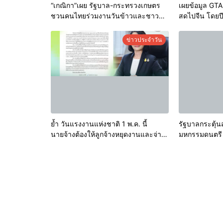
“เกณิกา”เผย รัฐบาล-กระทรวงเกษตร
เผยข้อมูล GTA 
ชวนคนไทยร่วมงานวันข้าวและชาวนา
สดไปจีน โดยป
แห่งชาติ ด้วยสำนึกในพระ
ไทย กว่า 1 แสน
มหากรุณาธิคุณ 4-6 มิ.ย.นี้
ดอลลาร์ และมีแ
ข่าวประจำวัน
ย้ำ วันแรงงานแห่งชาติ 1 พ.ค. นี้
รัฐบาลกระตุ้น
นายจ้างต้องให้ลูกจ้างหยุดงานและจ่าย
มหกรรมดนตรี
ค่าจ้างปกติ
จุดประกายให้
งานระดับโลก