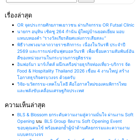
สำหรับ:
เรื่องล่าสุด
OR จุดประกายศักยภาพเยาวชน ผ่านกิจกรรม OR Futsal Clinic
นายกฯ อนุทิน เชิดชู 264 กำนัน ผู้ใหญ่บ้านยอดเยี่ยม มอบ
แหนบทองคำ “รางวัลเกียรติยศแห่งการเสียสละ”
พิธีวางพวงมาลาถวายราชสักการะ เนื่องในวันรพี ประจำปี
2569 และการแข่งขันฟุตบอลวันรพี เพื่อเชื่อมความสัมพันธ์อัน
ดีของหน่วยงานในกระบวนการยุติธรรม
อินฟอร์มา มาร์เก็ตส์ ผนึกเครือข่ายธุรกิจท่องเที่ยว-บริการ จัด
Food & Hospitality Thailand 2026 เชื่อม 4 งานใหญ่ สร้าง
โอกาสธุรกิจครบวงจร ด้วยครับ
วิจัย-นวัตกรรม-เทคโนโลยี คือโอกาสใหม่ของคนพิการไทย
และพลังขับเคลื่อนเศรษฐกิจประเทศ
ความเห็นล่าสุด
BLS & Blossom ยกระดับความงามสู่ความมั่นใจ ผ่านงาน Soft
Opening
บน
BLS Group จัดงาน Soft Opening Event
ขอบคุณคนไข้ พร้อมตอกย้ำผู้นำด้านศัลยกรรมและความงาม
แบบครบวงจร