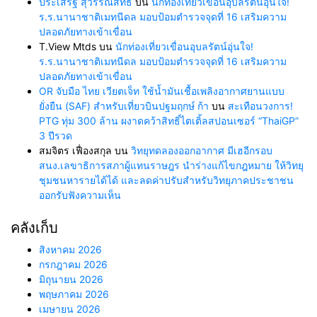
ประเสริฐ สุวรรณสิทธิ์
บน
นักท่องเที่ยวเขื่อนอุบลรัตน์อุ่นใจ!
ร.ร.นานาชาติเมทนีดล มอบป้อมตำรวจจุดที่ 16 เสริมความ
ปลอดภัยทางเข้าเขื่อน
T.View Mtds
บน
นักท่องเที่ยวเขื่อนอุบลรัตน์อุ่นใจ!
ร.ร.นานาชาติเมทนีดล มอบป้อมตำรวจจุดที่ 16 เสริมความ
ปลอดภัยทางเข้าเขื่อน
OR จับมือ ไทย เวียตเจ็ท ใช้น้ำมันเชื้อเพลิงอากาศยานแบบ
ยั่งยืน (SAF) สำหรับเที่ยวบินปฐมฤกษ์ ก้า
บน
สะเทือนวงการ!
PTG ทุ่ม 300 ล้าน ผงาดคว้าสิทธิ์ไตเติ้ลสปอนเซอร์ “ThaiGP”
3 ปีรวด
สมจิตร เฟื่องสกุล
บน
วิทยุทดลองออกอากาศ มีเฮอีกรอบ
สนง.เลขาธิการสภาผู้แทนราษฎร นำร่างแก้ไขกฎหมาย ให้วิทยุ
ชุมชนหารายได้ได้ และลดค่าปรับสำหรับวิทยุภาคประชาชน
ออกรับฟังความเห็น
คลังเก็บ
สิงหาคม 2026
กรกฎาคม 2026
มิถุนายน 2026
พฤษภาคม 2026
เมษายน 2026