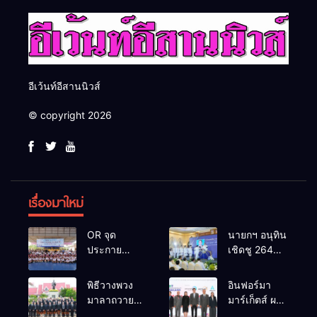
อีเว้นท์อีสานนิวส์
© copyright 2026
เรื่องมาใหม่
OR จุด
นายกฯ อนุทิน
ประกาย
เชิดชู 264
ศักยภาพ
กำนัน ผู้ใหญ่
เยาวชน ผ่าน
บ้านยอดเยี่ยม
พิธีวางพวง
อินฟอร์มา
กิจกรรม OR
มอบแหนบ
มาลาถวาย
มาร์เก็ตส์ ผนึก
Futsal Clinic
ทองคำ
ราชสักการะ
เครือข่าย