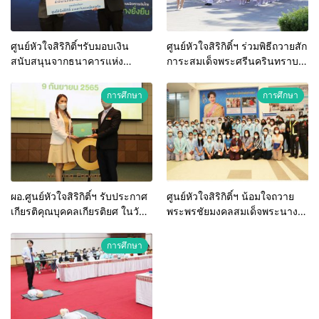
ศูนย์หัวใจสิริกิติ์ฯรับมอบเงิน
ศูนย์หัวใจสิริกิติ์ฯ ร่วมพิธีถวายสัก
สนับสนุนจากธนาคารแห่ง
การะสมเด็จพระศรีนครินทราบ
ประเทศไทย จังหวัดขอนแก่น
รมราชนนี เนื่องในวันพยาบาล
แห่งชาติ ประจำปี 2565
การศึกษา
การศึกษา
ผอ.ศูนย์หัวใจสิริกิติ์ฯ รับประกาศ
ศูนย์หัวใจสิริกิติ์ฯ น้อมใจถวาย
เกียรติคุณบุคคลเกียรติยศ ในวัน
พระพรชัยมงคลสมเด็จพระนาง
ครบรอบ 50ปี คณะแพทยศาสตร์
เจ้าสิริกิติ์ พระบรมราชินีนาถ
มข.
พระราชนนีพันปีหลวง
การศึกษา