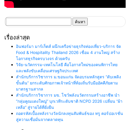
ค้นหา
สำหรับ:
เรื่องล่าสุด
อินฟอร์มา มาร์เก็ตส์ ผนึกเครือข่ายธุรกิจท่องเที่ยว-บริการ จัด
Food & Hospitality Thailand 2026 เชื่อม 4 งานใหญ่ สร้าง
โอกาสธุรกิจครบวงจร ด้วยครับ
วิจัย-นวัตกรรม-เทคโนโลยี คือโอกาสใหม่ของคนพิการไทย
และพลังขับเคลื่อนเศรษฐกิจประเทศ
สำนักบริการวิชาการ ม.ขอนแก่น จัดอบรมหลักสูตร “ดับเพลิง
ขั้นต้น” ยกระดับศักยภาพเจ้าหน้าที่ท้องถิ่นรับมืออัคคีภัยตาม
มาตรฐานสากล
สำนักบริการวิชาการ มข. โชว์พลังนวัตกรรมสร้างอาชีพ นำ
“กลุ่มคูณแดงใหญ่” บุกเวทีระดับชาติ NCPD 2026 เปลี่ยน “ผ้า
เหลือ” สู่รายได้ที่ยั่งยืน
ถอดรหัสเบื้องหลังรางวัลนักลงทุนสัมพันธ์ของ ทรู คอร์ปอเรชั่น
สู่ความเชื่อมั่นจากตลาดทุน