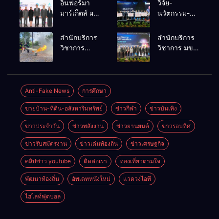
อินฟอร์มา
วิจัย-
มาร์เก็ตส์ ผนึก
นวัตกรรม-
เครือข่าย
เทคโนโลยี
ธุรกิจท่อง
คือโอกาสใหม่
สำนักบริการ
สำนักบริการ
เที่ยว-บริการ
ของคนพิการ
วิชาการ
วิชาการ มข.
จัด Food &
ไทย และพลัง
ม.ขอนแก่น
โชว์พลัง
Hospitality
ขับเคลื่อน
จัดอบรม
นวัตกรรม
Thailand
เศรษฐกิจ
หลักสูตร “ดับ
สร้างอาชีพ
2026 เชื่อม 4
ประเทศ
เพลิงขั้นต้น”
นำ “กลุ่มคูณ
Anti-Fake News
การศึกษา
งานใหญ่
ยกระดับ
แดงใหญ่” บุก
สร้างโอกาส
ขายบ้าน-ที่ดิน-อสังหาริมทรัพย์
ข่าวกีฬา
ข่าวบันเทิง
ศักยภาพเจ้า
เวทีระดับชาติ
ธุรกิจครบ
หน้าที่ท้องถิ่น
NCPD 2026
วงจร ด้วยครับ
ข่าวประจำวัน
ข่าวพลังงาน
ข่าวยานยนต์
ข่าวรอบทิศ
รับมืออัคคีภัย
เปลี่ยน “ผ้า
ตามมาตรฐาน
เหลือ” สู่ราย
ข่าวรับสมัตรงาน
ข่าวเด่นท้องถิ่น
ข่าวเศรษฐกิจ
สากล
ได้ที่ยั่งยืน
คลิปข่าว youtube
ติดต่อเรา
ท่องเที่ยวตามใจ
พัฒนาท้องถิ่น
อัพเดทหนังใหม่
แวดวงไอที
ไฮไลท์ฟุตบอล