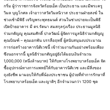
กริ่ม ผู้ว่าราชการจังหวัดร้อยเอ็ด เป็นประธาน และมีพระครู
วิมล บุญโกศล เจ้าอาวาสวัดวิมลนิวาส ประธานฝ่ายสงฆ์ ใน
ช่วงเช้ามีพิธี เจริญพระพุทธมนต์ ส่วนในช่วงบ่ายจะเป็นพิธี
เปิดป้ายอาคาร มี ดร.รัตนา สมสกุลรุ่งเรือง ประธานมูลนิธิ
ร่วมกตัญญู คุณสมศักดิ์ ปาลวัฒน์ ผู้จัดการมูลนิธิร่วมกตัญญู
คุณบิณฑ์ – คุณเอกพัน บรรลือฤทธิ์ ผู้สนับสนุนงบประมาณ
การก่อสร้างอาคารนิติเวชนี้ เข้าร่วมงานกันอย่างพร้อมเพียง
ซึงนอกจากนี้ มูลนิธิร่วมกตัญอยู่ยังได้มอบเงินจำนวน
1,000,000 (หนึ่งล้านบาท) ให้กับทางโรงพยาบาลร้อยเอ็ด จัด
ซื้ออุปกรณ์ทางการแพทย์ให้กับอาคารนิติเวช และมีสิ่งของ
ถุงยังชีพ มามอบให้กับพี่น้องประชาชน ผู้ป่วยที่ทำการรักษาที่
โรงพยาบาลร้อยเอ็ด และญาติๆ อีกจำนวนกว่า 1200 ชุด