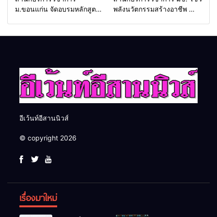
ม.ขอนแก่น จัดอบรมหลักสูตร
พลังนวัตกรรมสร้างอาชีพ นำ
“ดับเพลิงขั้นต้น” ยกระดับ
“กลุ่มคูณแดงใหญ่” บุกเวที
ศักยภาพเจ้าหน้าที่ท้องถิ่น
ระดับชาติ NCPD 2026
รับมืออัคคีภัยตามมาตรฐาน
เปลี่ยน “ผ้าเหลือ” สู่รายได้ที่
สากล
ยั่งยืน
อีเว้นท์อีสานนิวส์
© copyright 2026
เรื่องมาใหม่