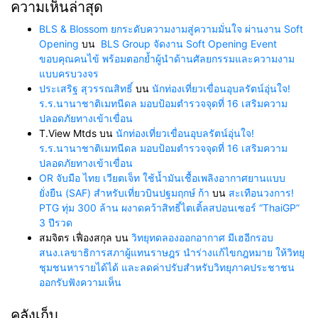
ความเห็นล่าสุด
BLS & Blossom ยกระดับความงามสู่ความมั่นใจ ผ่านงาน Soft
Opening
บน
BLS Group จัดงาน Soft Opening Event
ขอบคุณคนไข้ พร้อมตอกย้ำผู้นำด้านศัลยกรรมและความงาม
แบบครบวงจร
ประเสริฐ สุวรรณสิทธิ์
บน
นักท่องเที่ยวเขื่อนอุบลรัตน์อุ่นใจ!
ร.ร.นานาชาติเมทนีดล มอบป้อมตำรวจจุดที่ 16 เสริมความ
ปลอดภัยทางเข้าเขื่อน
T.View Mtds
บน
นักท่องเที่ยวเขื่อนอุบลรัตน์อุ่นใจ!
ร.ร.นานาชาติเมทนีดล มอบป้อมตำรวจจุดที่ 16 เสริมความ
ปลอดภัยทางเข้าเขื่อน
OR จับมือ ไทย เวียตเจ็ท ใช้น้ำมันเชื้อเพลิงอากาศยานแบบ
ยั่งยืน (SAF) สำหรับเที่ยวบินปฐมฤกษ์ ก้า
บน
สะเทือนวงการ!
PTG ทุ่ม 300 ล้าน ผงาดคว้าสิทธิ์ไตเติ้ลสปอนเซอร์ “ThaiGP”
3 ปีรวด
สมจิตร เฟื่องสกุล
บน
วิทยุทดลองออกอากาศ มีเฮอีกรอบ
สนง.เลขาธิการสภาผู้แทนราษฎร นำร่างแก้ไขกฎหมาย ให้วิทยุ
ชุมชนหารายได้ได้ และลดค่าปรับสำหรับวิทยุภาคประชาชน
ออกรับฟังความเห็น
คลังเก็บ