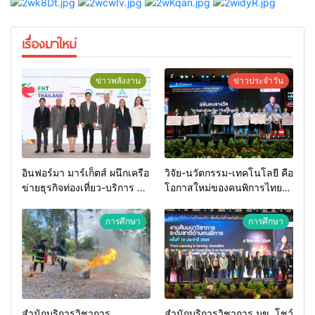
เรื่องมาใหม่
ข่าวพลังงาน
ข่าวประจำวัน
อินฟอร์มา มาร์เก็ตส์ ผนึกเครือ
วิจัย-นวัตกรรม-เทคโนโลยี คือ
ข่ายธุรกิจท่องเที่ยว-บริการ จัด
โอกาสใหม่ของคนพิการไทย
Food & Hospitality Thailand
และพลังขับเคลื่อนเศรษฐกิจ
2026 เชื่อม 4 งานใหญ่ สร้าง
ประเทศ
การศึกษา
การศึกษา
โอกาสธุรกิจครบวงจร ด้วย
ครับ
สำนักบริการวิชาการ
สำนักบริการวิชาการ มข. โชว์