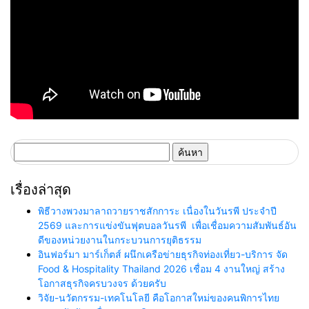
ค้นหา
สำหรับ:
เรื่องล่าสุด
พิธีวางพวงมาลาถวายราชสักการะ เนื่องในวันรพี ประจำปี
2569 และการแข่งขันฟุตบอลวันรพี เพื่อเชื่อมความสัมพันธ์อัน
ดีของหน่วยงานในกระบวนการยุติธรรม
อินฟอร์มา มาร์เก็ตส์ ผนึกเครือข่ายธุรกิจท่องเที่ยว-บริการ จัด
Food & Hospitality Thailand 2026 เชื่อม 4 งานใหญ่ สร้าง
โอกาสธุรกิจครบวงจร ด้วยครับ
วิจัย-นวัตกรรม-เทคโนโลยี คือโอกาสใหม่ของคนพิการไทย