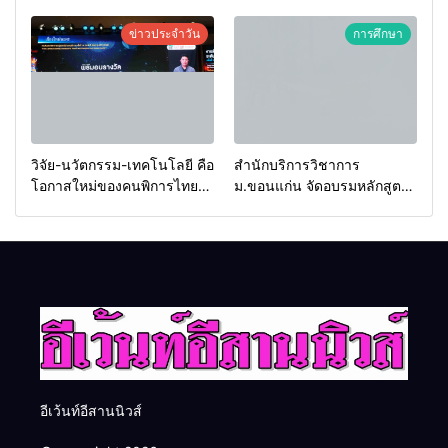
2569 และการแข่งขันฟุตบอล
Food & Hospitality Thailand
วันรพี เพื่อเชื่อมความสัมพันธ์
2026 เชื่อม 4 งานใหญ่ สร้าง
ข่าวประจำวัน
การศึกษา
อันดีของหน่วยงานใน
โอกาสธุรกิจครบวงจร ด้วย
กระบวนการยุติธรรม
ครับ
วิจัย-นวัตกรรม-เทคโนโลยี คือ
สำนักบริการวิชาการ
โอกาสใหม่ของคนพิการไทย
ม.ขอนแก่น จัดอบรมหลักสูตร
และพลังขับเคลื่อนเศรษฐกิจ
“ดับเพลิงขั้นต้น” ยกระดับ
ประเทศ
ศักยภาพเจ้าหน้าที่ท้องถิ่น
รับมืออัคคีภัยตามมาตรฐาน
สากล
อีเว้นท์อีสานนิวส์