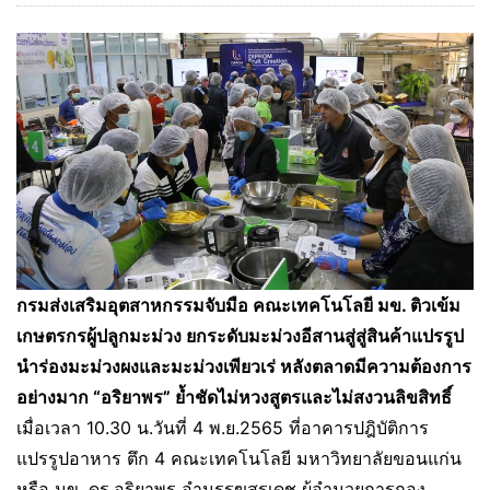
กรมส่งเสริมอุตสาหกรรมจับมือ คณะเทคโนโลยี มข. ติวเข้ม
เกษตรกรผู้ปลูกมะม่วง ยกระดับมะม่วงอีสานสู่สู่สินค้าแปรรูป
นำร่องมะม่วงผงและมะม่วงเพียวเร่ หลังตลาดมีความต้องการ
อย่างมาก “อริยาพร” ย้ำชัดไม่หวงสูตรและไม่สงวนลิขสิทธิ์
เมื่อเวลา 10.30 น.วันที่ 4 พ.ย.2565 ที่อาคารปฎิบัติการ
แปรรูปอาหาร ตึก 4 คณะเทคโนโลยี มหาวิทยาลัยขอนแก่น
หรือ มข. ดร.อริยาพร อำนรรฆสรเดช ผู้อำนวยการกอง