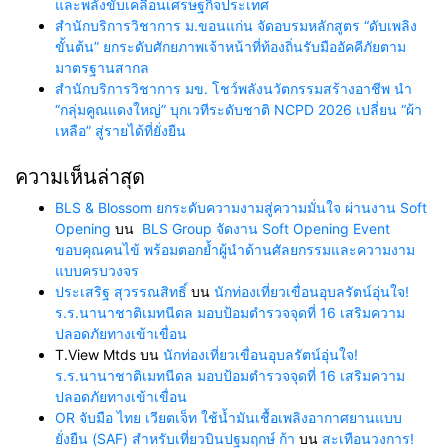
และพลังขับเคลื่อนเศรษฐกิจประเทศ
สำนักบริการวิชาการ ม.ขอนแก่น จัดอบรมหลักสูตร “ดับเพลิง
ขั้นต้น” ยกระดับศักยภาพเจ้าหน้าที่ท้องถิ่นรับมืออัคคีภัยตาม
มาตรฐานสากล
สำนักบริการวิชาการ มข. โชว์พลังนวัตกรรมสร้างอาชีพ นำ
“กลุ่มคูณแดงใหญ่” บุกเวทีระดับชาติ NCPD 2026 เปลี่ยน “ผ้า
เหลือ” สู่รายได้ที่ยั่งยืน
ความเห็นล่าสุด
BLS & Blossom ยกระดับความงามสู่ความมั่นใจ ผ่านงาน Soft
Opening
บน
BLS Group จัดงาน Soft Opening Event
ขอบคุณคนไข้ พร้อมตอกย้ำผู้นำด้านศัลยกรรมและความงาม
แบบครบวงจร
ประเสริฐ สุวรรณสิทธิ์
บน
นักท่องเที่ยวเขื่อนอุบลรัตน์อุ่นใจ!
ร.ร.นานาชาติเมทนีดล มอบป้อมตำรวจจุดที่ 16 เสริมความ
ปลอดภัยทางเข้าเขื่อน
T.View Mtds
บน
นักท่องเที่ยวเขื่อนอุบลรัตน์อุ่นใจ!
ร.ร.นานาชาติเมทนีดล มอบป้อมตำรวจจุดที่ 16 เสริมความ
ปลอดภัยทางเข้าเขื่อน
OR จับมือ ไทย เวียตเจ็ท ใช้น้ำมันเชื้อเพลิงอากาศยานแบบ
ยั่งยืน (SAF) สำหรับเที่ยวบินปฐมฤกษ์ ก้า
บน
สะเทือนวงการ!