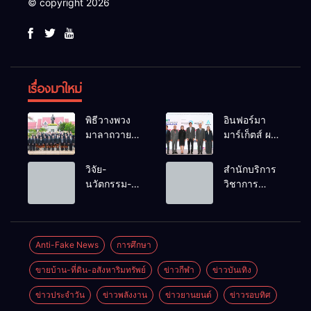
© copyright 2026
เรื่องมาใหม่
พิธีวางพวง
อินฟอร์มา
มาลาถวาย
มาร์เก็ตส์ ผนึก
ราชสักการะ
เครือข่าย
เนื่องในวันรพี
ธุรกิจท่อง
วิจัย-
สำนักบริการ
ประจำปี
เที่ยว-บริการ
นวัตกรรม-
วิชาการ
2569 และ
จัด Food &
เทคโนโลยี
ม.ขอนแก่น
การแข่งขัน
Hospitality
คือโอกาสใหม่
จัดอบรม
ฟุตบอลวันรพี
Thailand
ของคนพิการ
หลักสูตร “ดับ
เพื่อเชื่อม
2026 เชื่อม 4
ไทย และพลัง
เพลิงขั้นต้น”
Anti-Fake News
การศึกษา
ความสัมพันธ์
งานใหญ่
ขับเคลื่อน
ยกระดับ
อันดีของ
สร้างโอกาส
ขายบ้าน-ที่ดิน-อสังหาริมทรัพย์
ข่าวกีฬา
ข่าวบันเทิง
เศรษฐกิจ
ศักยภาพเจ้า
หน่วยงานใน
ธุรกิจครบ
ประเทศ
หน้าที่ท้องถิ่น
กระบวนการ
วงจร ด้วยครับ
ข่าวประจำวัน
ข่าวพลังงาน
ข่าวยานยนต์
ข่าวรอบทิศ
รับมืออัคคีภัย
ยุติธรรม