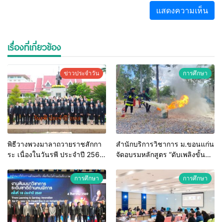
เรื่องที่เกี่ยวข้อง
ข่าวประจำวัน
การศึกษา
พิธีวางพวงมาลาถวายราชสักกา
สำนักบริการวิชาการ ม.ขอนแก่น
ระ เนื่องในวันรพี ประจำปี 2569
จัดอบรมหลักสูตร “ดับเพลิงขั้น
และการแข่งขันฟุตบอลวันรพี
ต้น” ยกระดับศักยภาพเจ้าหน้าที่
เพื่อเชื่อมความสัมพันธ์อันดีของ
ท้องถิ่นรับมืออัคคีภัยตาม
การศึกษา
การศึกษา
หน่วยงานในกระบวนการ
มาตรฐานสากล
ยุติธรรม