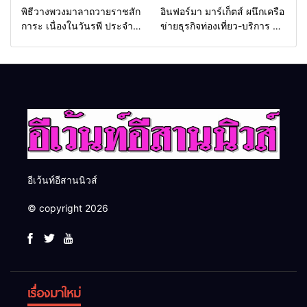
พิธีวางพวงมาลาถวายราชสัก
อินฟอร์มา มาร์เก็ตส์ ผนึกเครือ
การะ เนื่องในวันรพี ประจำปี
ข่ายธุรกิจท่องเที่ยว-บริการ จัด
2569 และการแข่งขันฟุตบอล
Food & Hospitality Thailand
วันรพี เพื่อเชื่อมความสัมพันธ์
2026 เชื่อม 4 งานใหญ่ สร้าง
อันดีของหน่วยงานใน
โอกาสธุรกิจครบวงจร ด้วย
กระบวนการยุติธรรม
ครับ
อีเว้นท์อีสานนิวส์
© copyright 2026
เรื่องมาใหม่