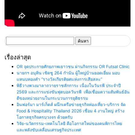
ค้นหา
สำหรับ:
เรื่องล่าสุด
OR จุดประกายศักยภาพเยาวชน ผ่านกิจกรรม OR Futsal Clinic
นายกฯ อนุทิน เชิดชู 264 กำนัน ผู้ใหญ่บ้านยอดเยี่ยม มอบ
แหนบทองคำ “รางวัลเกียรติยศแห่งการเสียสละ”
พิธีวางพวงมาลาถวายราชสักการะ เนื่องในวันรพี ประจำปี
2569 และการแข่งขันฟุตบอลวันรพี เพื่อเชื่อมความสัมพันธ์อัน
ดีของหน่วยงานในกระบวนการยุติธรรม
อินฟอร์มา มาร์เก็ตส์ ผนึกเครือข่ายธุรกิจท่องเที่ยว-บริการ จัด
Food & Hospitality Thailand 2026 เชื่อม 4 งานใหญ่ สร้าง
โอกาสธุรกิจครบวงจร ด้วยครับ
วิจัย-นวัตกรรม-เทคโนโลยี คือโอกาสใหม่ของคนพิการไทย
และพลังขับเคลื่อนเศรษฐกิจประเทศ