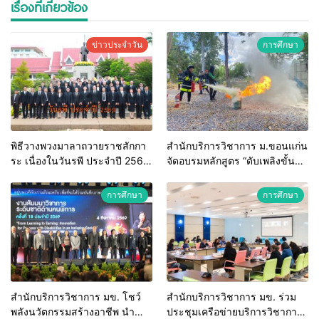
เรื่องที่เกี่ยวข้อง
ข่าวประจำวัน
การศึกษา
พิธีวางพวงมาลาถวายราชสักกา
สำนักบริการวิชาการ ม.ขอนแก่น
ระ เนื่องในวันรพี ประจำปี 2569
จัดอบรมหลักสูตร “ดับเพลิงขั้น
และการแข่งขันฟุตบอลวันรพี
ต้น” ยกระดับศักยภาพเจ้าหน้าที่
เพื่อเชื่อมความสัมพันธ์อันดีของ
ท้องถิ่นรับมืออัคคีภัยตาม
การศึกษา
การศึกษา
หน่วยงานในกระบวนการ
มาตรฐานสากล
ยุติธรรม
สำนักบริการวิชาการ มข. โชว์
สำนักบริการวิชาการ มข. ร่วม
พลังนวัตกรรมสร้างอาชีพ นำ
ประชุมเครือข่ายบริการวิชาการ