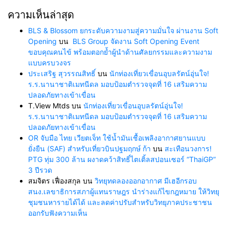
ความเห็นล่าสุด
BLS & Blossom ยกระดับความงามสู่ความมั่นใจ ผ่านงาน Soft
Opening
บน
BLS Group จัดงาน Soft Opening Event
ขอบคุณคนไข้ พร้อมตอกย้ำผู้นำด้านศัลยกรรมและความงาม
แบบครบวงจร
ประเสริฐ สุวรรณสิทธิ์
บน
นักท่องเที่ยวเขื่อนอุบลรัตน์อุ่นใจ!
ร.ร.นานาชาติเมทนีดล มอบป้อมตำรวจจุดที่ 16 เสริมความ
ปลอดภัยทางเข้าเขื่อน
T.View Mtds
บน
นักท่องเที่ยวเขื่อนอุบลรัตน์อุ่นใจ!
ร.ร.นานาชาติเมทนีดล มอบป้อมตำรวจจุดที่ 16 เสริมความ
ปลอดภัยทางเข้าเขื่อน
OR จับมือ ไทย เวียตเจ็ท ใช้น้ำมันเชื้อเพลิงอากาศยานแบบ
ยั่งยืน (SAF) สำหรับเที่ยวบินปฐมฤกษ์ ก้า
บน
สะเทือนวงการ!
PTG ทุ่ม 300 ล้าน ผงาดคว้าสิทธิ์ไตเติ้ลสปอนเซอร์ “ThaiGP”
3 ปีรวด
สมจิตร เฟื่องสกุล
บน
วิทยุทดลองออกอากาศ มีเฮอีกรอบ
สนง.เลขาธิการสภาผู้แทนราษฎร นำร่างแก้ไขกฎหมาย ให้วิทยุ
ชุมชนหารายได้ได้ และลดค่าปรับสำหรับวิทยุภาคประชาชน
ออกรับฟังความเห็น