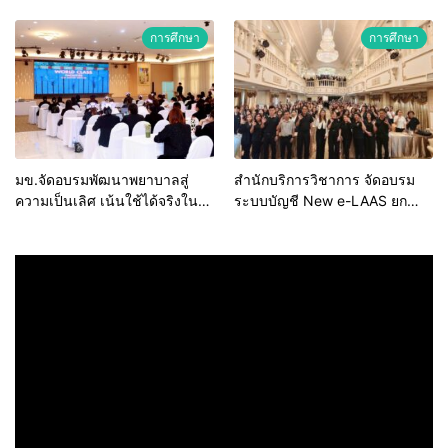
“กลุ่มคูณแดงใหญ่” บุกเวทีระดับ
สถาบันอุดมศึกษาไทย (คบอ.) มุ่ง
ชาติ NCPD 2026 เปลี่ยน “ผ้า
สร้างเครือข่ายและยกระดับงาน
การศึกษา
การศึกษา
เหลือ” สู่รายได้ที่ยั่งยืน
วิชาการรับใช้สังคม
มข.จัดอบรมพัฒนาพยาบาลสู่
สำนักบริการวิชาการ จัดอบรม
ความเป็นเลิศ เน้นใช้ได้จริงใน
ระบบบัญชี New e-LAAS ยก
ระบบบริการสุขภาพ
ระดับบุคลากร รพ.สต. สังกัด
อบจ. มุ่งป้องกันข้อทักท้วงจาก
หน่วยตรวจสอบ