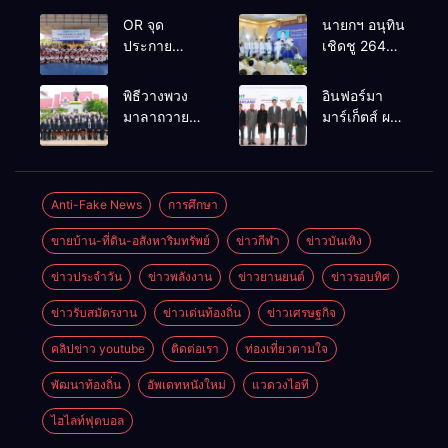
OR จุด
นายกฯ อนุทิน
ประกาย
เชิดชู 264
ศักยภาพ
กำนัน ผู้ใหญ่
เยาวชน ผ่าน
บ้านยอดเยี่ยม
พิธีวางพวง
อินฟอร์มา
กิจกรรม OR
มอบแหนบ
มาลาถวาย
มาร์เก็ตส์ ผนึก
Futsal Clinic
ทองคำ
ราชสักการะ
เครือข่าย
“รางวัล
เนื่องในวันรพี
ธุรกิจท่อง
เกียรติยศแห่ง
ประจำปี
เที่ยว-บริการ
การเสียสละ”
2569 และ
จัด Food &
Anti-Fake News
การศึกษา
การแข่งขัน
Hospitality
ขายบ้าน-ที่ดิน-อสังหาริมทรัพย์
ข่าวกีฬา
ข่าวบันเทิง
ฟุตบอลวันรพี
Thailand
เพื่อเชื่อม
2026 เชื่อม 4
ข่าวประจำวัน
ข่าวพลังงาน
ข่าวยานยนต์
ข่าวรอบทิศ
ความสัมพันธ์
งานใหญ่
อันดีของ
สร้างโอกาส
ข่าวรับสมัตรงาน
ข่าวเด่นท้องถิ่น
ข่าวเศรษฐกิจ
หน่วยงานใน
ธุรกิจครบ
กระบวนการ
วงจร ด้วยครับ
คลิปข่าว youtube
ติดต่อเรา
ท่องเที่ยวตามใจ
ยุติธรรม
พัฒนาท้องถิ่น
อัพเดทหนังใหม่
แวดวงไอที
ไฮไลท์ฟุตบอล