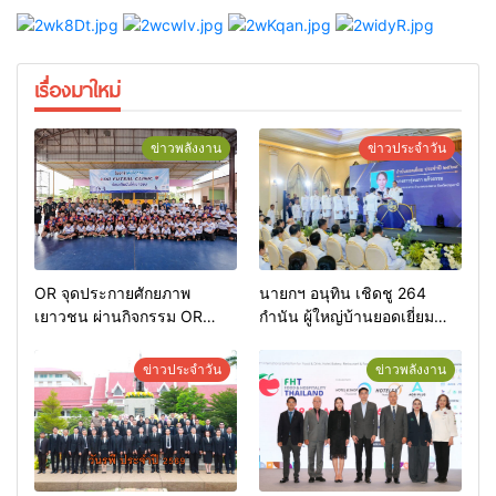
เรื่องมาใหม่
ข่าวพลังงาน
ข่าวประจำวัน
OR จุดประกายศักยภาพ
นายกฯ อนุทิน เชิดชู 264
เยาวชน ผ่านกิจกรรม OR
กำนัน ผู้ใหญ่บ้านยอดเยี่ยม
Futsal Clinic
มอบแหนบทองคำ “รางวัล
เกียรติยศแห่งการเสียสละ”
ข่าวประจำวัน
ข่าวพลังงาน