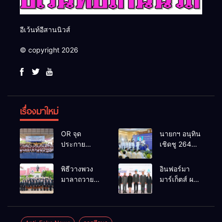
อีเว้นท์อีสานนิวส์
© copyright 2026
เรื่องมาใหม่
OR จุด
นายกฯ อนุทิน
ประกาย
เชิดชู 264
ศักยภาพ
กำนัน ผู้ใหญ่
เยาวชน ผ่าน
บ้านยอดเยี่ยม
พิธีวางพวง
อินฟอร์มา
กิจกรรม OR
มอบแหนบ
มาลาถวาย
มาร์เก็ตส์ ผนึก
Futsal Clinic
ทองคำ
ราชสักการะ
เครือข่าย
“รางวัล
เนื่องในวันรพี
ธุรกิจท่อง
เกียรติยศแห่ง
ประจำปี
เที่ยว-บริการ
การเสียสละ”
2569 และ
จัด Food &