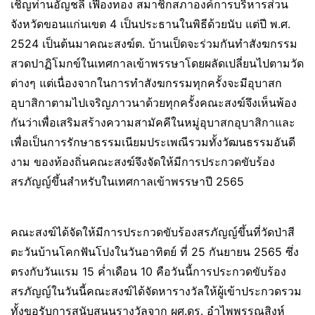
เชิญท่านอัญชลี เฟืองทอง สมาชิกสภาองค์การบริหารส่วน
จังหวัดขอนแก่นเขต 4 เป็นประธานในพิธีด้วยนับ แต่ปี พ.ศ.
2524 เป็นต้นมาคณะสงฆ์ต. บ้านเป็ดจะร่วมกันทำสังฆกรรม
สวดปาฏิโมกข์ในเทศกาลเข้าพรรษาโดยผลัดเปลี่ยนไปตามวัด
ต่างๆ แต่เนื่องจากในการทำสังฆกรรมทุกครั้งจะมีอุบาสก
อุบาสิกาตามไปเจริญภาวนาด้วยทุกครั้งคณะสงฆ์จึงเห็นพ้อง
กันว่าเพื่อเสริมสร้างความสามัคคีในหมู่อุบาสกอุบาสิกาและ
เพื่อเป็นการรักษาธรรมเนียมประเพณีรวมทั้งวัฒนธรรมอันดี
งาม ของท้องถิ่นคณะสงฆ์จึงจัดให้มีการประกวดขับร้อง
สรภัญญ์ขึ้นสําหรับในเทศกาลเข้าพรรษาปี 2565
คณะสงฆ์ได้จัดให้มีการประกวดขับร้องสรภัญญ์ขึ้นที่วัดป่าสี
ตะวันบ้านโคกฟันโปงในวันอาทิตย์ ที่ 25 กันยายน 2565 ซึ่ง
ตรงกับวันแรม 15 ค่ำเดือน 10 คือวันนี้การประกวดขับร้อง
สรภัญญ์ในวันนี้คณะสงฆ์ได้จัดหารางวัลให้ผู้เข้าประกวดรวม
ทั้งขอรับการสนับสนุนรางวัลจาก ผศ.ดร. อำไพพรรณสิงห์