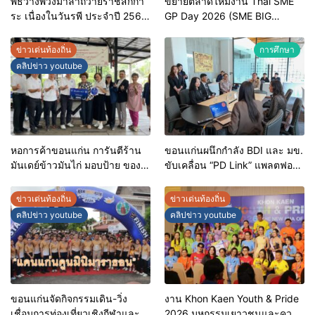
พิธีวางพวงมาลาถวายราชสักกา
ขยายตลาดใหม่งาน Thai SME
ระ เนื่องในวันรพี ประจำปี 2569
GP Day 2026 (SME BIG
และการแข่งขันฟุตบอลวันรพี
MOVE)
เพื่อเชื่อมความสัมพันธ์อันดีของ
ข่าวเด่นท้องถิ่น
การศึกษา
หน่วยงานในกระบวนการ
คลิปข่าว youtube
ยุติธรรม
หอการค้าขอนแก่น การันตีร้าน
ขอนแก่นผนึกกำลัง BDI และ มข.
มันเดย์ข้าวมันไก่ มอบป้าย ของดี
ขับเคลื่อน “PD Link” แพลตฟอร์ม
ขอนแก่น ประจำปี 2569 เชิดชูผู้
ข้อมูลเมืองอัจฉริยะ มุ่งเป้าการ
ประกอบการคุณภาพ ยกระดับ
บริหารงานบนฐานข้อมูลที่
ข่าวเด่นท้องถิ่น
ข่าวเด่นท้องถิ่น
มาตรฐาน สร้างความเชื่อมั่นให้ผู้
แม่นยำและยั่งยืน
คลิปข่าว youtube
คลิปข่าว youtube
บริโภค
ขอนแก่นจัดกิจกรรมเดิน-วิ่ง
งาน Khon Kaen Youth & Pride
เชื่อมการท่องเที่ยวเชิงกีฬาและ
2026 มหกรรมเยาวชนและความ