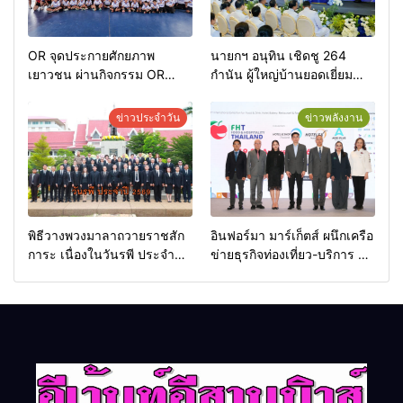
OR จุดประกายศักยภาพ
นายกฯ อนุทิน เชิดชู 264
เยาวชน ผ่านกิจกรรม OR
กำนัน ผู้ใหญ่บ้านยอดเยี่ยม
Futsal Clinic
มอบแหนบทองคำ “รางวัล
เกียรติยศแห่งการเสียสละ”
ข่าวประจำวัน
ข่าวพลังงาน
พิธีวางพวงมาลาถวายราชสัก
อินฟอร์มา มาร์เก็ตส์ ผนึกเครือ
การะ เนื่องในวันรพี ประจำปี
ข่ายธุรกิจท่องเที่ยว-บริการ จัด
2569 และการแข่งขันฟุตบอล
Food & Hospitality Thailand
วันรพี เพื่อเชื่อมความสัมพันธ์
2026 เชื่อม 4 งานใหญ่ สร้าง
อันดีของหน่วยงานใน
โอกาสธุรกิจครบวงจร ด้วย
กระบวนการยุติธรรม
ครับ