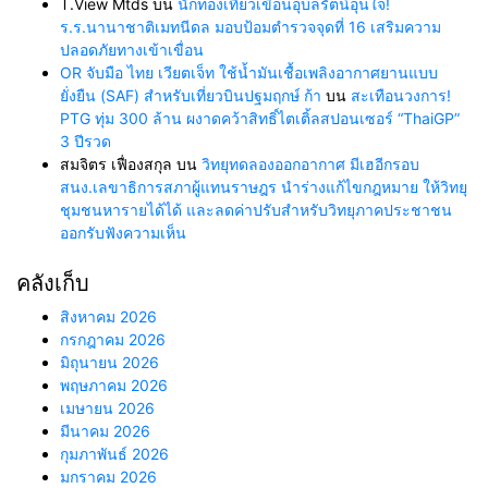
T.View Mtds
บน
นักท่องเที่ยวเขื่อนอุบลรัตน์อุ่นใจ!
ร.ร.นานาชาติเมทนีดล มอบป้อมตำรวจจุดที่ 16 เสริมความ
ปลอดภัยทางเข้าเขื่อน
OR จับมือ ไทย เวียตเจ็ท ใช้น้ำมันเชื้อเพลิงอากาศยานแบบ
ยั่งยืน (SAF) สำหรับเที่ยวบินปฐมฤกษ์ ก้า
บน
สะเทือนวงการ!
PTG ทุ่ม 300 ล้าน ผงาดคว้าสิทธิ์ไตเติ้ลสปอนเซอร์ “ThaiGP”
3 ปีรวด
สมจิตร เฟื่องสกุล
บน
วิทยุทดลองออกอากาศ มีเฮอีกรอบ
สนง.เลขาธิการสภาผู้แทนราษฎร นำร่างแก้ไขกฎหมาย ให้วิทยุ
ชุมชนหารายได้ได้ และลดค่าปรับสำหรับวิทยุภาคประชาชน
ออกรับฟังความเห็น
คลังเก็บ
สิงหาคม 2026
กรกฎาคม 2026
มิถุนายน 2026
พฤษภาคม 2026
เมษายน 2026
มีนาคม 2026
กุมภาพันธ์ 2026
มกราคม 2026