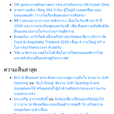
OR จุดประกายศักยภาพเยาวชน ผ่านกิจกรรม OR Futsal Clinic
นายกฯ อนุทิน เชิดชู 264 กำนัน ผู้ใหญ่บ้านยอดเยี่ยม มอบ
แหนบทองคำ “รางวัลเกียรติยศแห่งการเสียสละ”
พิธีวางพวงมาลาถวายราชสักการะ เนื่องในวันรพี ประจำปี
2569 และการแข่งขันฟุตบอลวันรพี เพื่อเชื่อมความสัมพันธ์อัน
ดีของหน่วยงานในกระบวนการยุติธรรม
อินฟอร์มา มาร์เก็ตส์ ผนึกเครือข่ายธุรกิจท่องเที่ยว-บริการ จัด
Food & Hospitality Thailand 2026 เชื่อม 4 งานใหญ่ สร้าง
โอกาสธุรกิจครบวงจร ด้วยครับ
วิจัย-นวัตกรรม-เทคโนโลยี คือโอกาสใหม่ของคนพิการไทย
และพลังขับเคลื่อนเศรษฐกิจประเทศ
ความเห็นล่าสุด
BLS & Blossom ยกระดับความงามสู่ความมั่นใจ ผ่านงาน Soft
Opening
บน
BLS Group จัดงาน Soft Opening Event
ขอบคุณคนไข้ พร้อมตอกย้ำผู้นำด้านศัลยกรรมและความงาม
แบบครบวงจร
ประเสริฐ สุวรรณสิทธิ์
บน
นักท่องเที่ยวเขื่อนอุบลรัตน์อุ่นใจ!
ร.ร.นานาชาติเมทนีดล มอบป้อมตำรวจจุดที่ 16 เสริมความ
ปลอดภัยทางเข้าเขื่อน