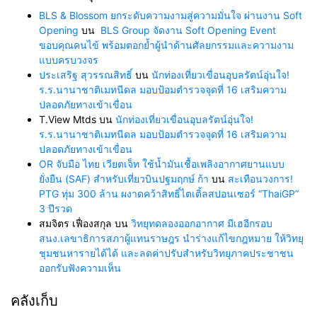
BLS & Blossom ยกระดับความงามสู่ความมั่นใจ ผ่านงาน Soft
Opening
บน
BLS Group จัดงาน Soft Opening Event
ขอบคุณคนไข้ พร้อมตอกย้ำผู้นำด้านศัลยกรรมและความงาม
แบบครบวงจร
ประเสริฐ สุวรรณสิทธิ์
บน
นักท่องเที่ยวเขื่อนอุบลรัตน์อุ่นใจ!
ร.ร.นานาชาติเมทนีดล มอบป้อมตำรวจจุดที่ 16 เสริมความ
ปลอดภัยทางเข้าเขื่อน
T.View Mtds
บน
นักท่องเที่ยวเขื่อนอุบลรัตน์อุ่นใจ!
ร.ร.นานาชาติเมทนีดล มอบป้อมตำรวจจุดที่ 16 เสริมความ
ปลอดภัยทางเข้าเขื่อน
OR จับมือ ไทย เวียตเจ็ท ใช้น้ำมันเชื้อเพลิงอากาศยานแบบ
ยั่งยืน (SAF) สำหรับเที่ยวบินปฐมฤกษ์ ก้า
บน
สะเทือนวงการ!
PTG ทุ่ม 300 ล้าน ผงาดคว้าสิทธิ์ไตเติ้ลสปอนเซอร์ “ThaiGP”
3 ปีรวด
สมจิตร เฟื่องสกุล
บน
วิทยุทดลองออกอากาศ มีเฮอีกรอบ
สนง.เลขาธิการสภาผู้แทนราษฎร นำร่างแก้ไขกฎหมาย ให้วิทยุ
ชุมชนหารายได้ได้ และลดค่าปรับสำหรับวิทยุภาคประชาชน
ออกรับฟังความเห็น
คลังเก็บ