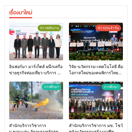
เรื่องมาใหม่
ข่าวพลังงาน
ข่าวประจำวัน
อินฟอร์มา มาร์เก็ตส์ ผนึกเครือ
วิจัย-นวัตกรรม-เทคโนโลยี คือ
ข่ายธุรกิจท่องเที่ยว-บริการ จัด
โอกาสใหม่ของคนพิการไทย
Food & Hospitality Thailand
และพลังขับเคลื่อนเศรษฐกิจ
2026 เชื่อม 4 งานใหญ่ สร้าง
ประเทศ
การศึกษา
การศึกษา
โอกาสธุรกิจครบวงจร ด้วย
ครับ
สำนักบริการวิชาการ
สำนักบริการวิชาการ มข. โชว์
ม.ขอนแก่น จัดอบรมหลักสูตร
พลังนวัตกรรมสร้างอาชีพ นำ