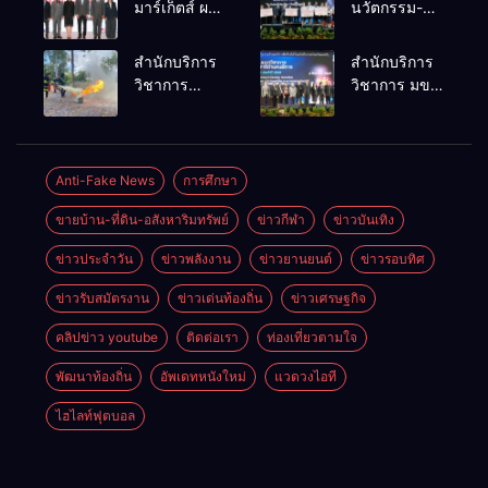
มาร์เก็ตส์ ผนึก
นวัตกรรม-
เครือข่าย
เทคโนโลยี
ธุรกิจท่อง
คือโอกาสใหม่
สำนักบริการ
สำนักบริการ
เที่ยว-บริการ
ของคนพิการ
วิชาการ
วิชาการ มข.
จัด Food &
ไทย และพลัง
ม.ขอนแก่น
โชว์พลัง
Hospitality
ขับเคลื่อน
จัดอบรม
นวัตกรรม
Thailand
เศรษฐกิจ
หลักสูตร “ดับ
สร้างอาชีพ
2026 เชื่อม 4
ประเทศ
เพลิงขั้นต้น”
นำ “กลุ่มคูณ
Anti-Fake News
การศึกษา
งานใหญ่
ยกระดับ
แดงใหญ่” บุก
สร้างโอกาส
ขายบ้าน-ที่ดิน-อสังหาริมทรัพย์
ข่าวกีฬา
ข่าวบันเทิง
ศักยภาพเจ้า
เวทีระดับชาติ
ธุรกิจครบ
หน้าที่ท้องถิ่น
NCPD 2026
วงจร ด้วยครับ
ข่าวประจำวัน
ข่าวพลังงาน
ข่าวยานยนต์
ข่าวรอบทิศ
รับมืออัคคีภัย
เปลี่ยน “ผ้า
ตามมาตรฐาน
เหลือ” สู่ราย
ข่าวรับสมัตรงาน
ข่าวเด่นท้องถิ่น
ข่าวเศรษฐกิจ
สากล
ได้ที่ยั่งยืน
คลิปข่าว youtube
ติดต่อเรา
ท่องเที่ยวตามใจ
พัฒนาท้องถิ่น
อัพเดทหนังใหม่
แวดวงไอที
ไฮไลท์ฟุตบอล