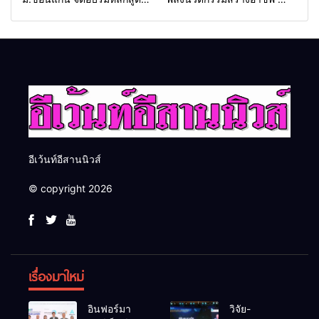
“ดับเพลิงขั้นต้น” ยกระดับ
“กลุ่มคูณแดงใหญ่” บุกเวที
ศักยภาพเจ้าหน้าที่ท้องถิ่น
ระดับชาติ NCPD 2026
รับมืออัคคีภัยตามมาตรฐาน
เปลี่ยน “ผ้าเหลือ” สู่รายได้ที่
สากล
ยั่งยืน
อีเว้นท์อีสานนิวส์
© copyright 2026
เรื่องมาใหม่
อินฟอร์มา
วิจัย-