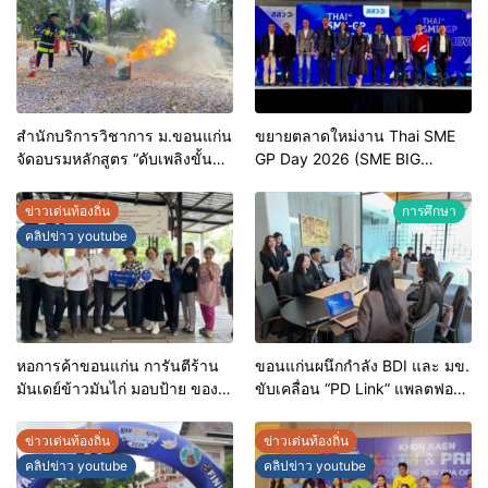
สำนักบริการวิชาการ ม.ขอนแก่น
ขยายตลาดใหม่งาน Thai SME
จัดอบรมหลักสูตร “ดับเพลิงขั้น
GP Day 2026 (SME BIG
ต้น” ยกระดับศักยภาพเจ้าหน้าที่
MOVE)
ท้องถิ่นรับมืออัคคีภัยตาม
ข่าวเด่นท้องถิ่น
การศึกษา
มาตรฐานสากล
คลิปข่าว youtube
หอการค้าขอนแก่น การันตีร้าน
ขอนแก่นผนึกกำลัง BDI และ มข.
มันเดย์ข้าวมันไก่ มอบป้าย ของดี
ขับเคลื่อน “PD Link” แพลตฟอร์ม
ขอนแก่น ประจำปี 2569 เชิดชูผู้
ข้อมูลเมืองอัจฉริยะ มุ่งเป้าการ
ประกอบการคุณภาพ ยกระดับ
บริหารงานบนฐานข้อมูลที่
ข่าวเด่นท้องถิ่น
ข่าวเด่นท้องถิ่น
มาตรฐาน สร้างความเชื่อมั่นให้ผู้
แม่นยำและยั่งยืน
คลิปข่าว youtube
คลิปข่าว youtube
บริโภค