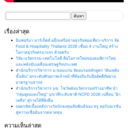
ค้นหา
สำหรับ:
เรื่องล่าสุด
อินฟอร์มา มาร์เก็ตส์ ผนึกเครือข่ายธุรกิจท่องเที่ยว-บริการ จัด
Food & Hospitality Thailand 2026 เชื่อม 4 งานใหญ่ สร้าง
โอกาสธุรกิจครบวงจร ด้วยครับ
วิจัย-นวัตกรรม-เทคโนโลยี คือโอกาสใหม่ของคนพิการไทย
และพลังขับเคลื่อนเศรษฐกิจประเทศ
สำนักบริการวิชาการ ม.ขอนแก่น จัดอบรมหลักสูตร “ดับเพลิง
ขั้นต้น” ยกระดับศักยภาพเจ้าหน้าที่ท้องถิ่นรับมืออัคคีภัยตาม
มาตรฐานสากล
สำนักบริการวิชาการ มข. โชว์พลังนวัตกรรมสร้างอาชีพ นำ
“กลุ่มคูณแดงใหญ่” บุกเวทีระดับชาติ NCPD 2026 เปลี่ยน “ผ้า
เหลือ” สู่รายได้ที่ยั่งยืน
ถอดรหัสเบื้องหลังรางวัลนักลงทุนสัมพันธ์ของ ทรู คอร์ปอเรชั่น
สู่ความเชื่อมั่นจากตลาดทุน
ความเห็นล่าสุด