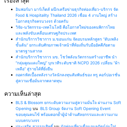
เรื่องล่าสุด
อินฟอร์มา มาร์เก็ตส์ ผนึกเครือข่ายธุรกิจท่องเที่ยว-บริการ จัด
Food & Hospitality Thailand 2026 เชื่อม 4 งานใหญ่ สร้าง
โอกาสธุรกิจครบวงจร ด้วยครับ
วิจัย-นวัตกรรม-เทคโนโลยี คือโอกาสใหม่ของคนพิการไทย
และพลังขับเคลื่อนเศรษฐกิจประเทศ
สำนักบริการวิชาการ ม.ขอนแก่น จัดอบรมหลักสูตร “ดับเพลิง
ขั้นต้น” ยกระดับศักยภาพเจ้าหน้าที่ท้องถิ่นรับมืออัคคีภัยตาม
มาตรฐานสากล
สำนักบริการวิชาการ มข. โชว์พลังนวัตกรรมสร้างอาชีพ นำ
“กลุ่มคูณแดงใหญ่” บุกเวทีระดับชาติ NCPD 2026 เปลี่ยน “ผ้า
เหลือ” สู่รายได้ที่ยั่งยืน
ถอดรหัสเบื้องหลังรางวัลนักลงทุนสัมพันธ์ของ ทรู คอร์ปอเรชั่น
สู่ความเชื่อมั่นจากตลาดทุน
ความเห็นล่าสุด
BLS & Blossom ยกระดับความงามสู่ความมั่นใจ ผ่านงาน Soft
Opening
บน
BLS Group จัดงาน Soft Opening Event
ขอบคุณคนไข้ พร้อมตอกย้ำผู้นำด้านศัลยกรรมและความงาม
แบบครบวงจร
ประเสริฐ สุวรรณสิทธิ์
บน
นักท่องเที่ยวเขื่อนอุบลรัตน์อุ่นใจ!