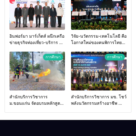
อินฟอร์มา มาร์เก็ตส์ ผนึกเครือ
วิจัย-นวัตกรรม-เทคโนโลยี คือ
ข่ายธุรกิจท่องเที่ยว-บริการ จัด
โอกาสใหม่ของคนพิการไทย
Food & Hospitality Thailand
และพลังขับเคลื่อนเศรษฐกิจ
2026 เชื่อม 4 งานใหญ่ สร้าง
ประเทศ
การศึกษา
การศึกษา
โอกาสธุรกิจครบวงจร ด้วย
ครับ
สำนักบริการวิชาการ
สำนักบริการวิชาการ มข. โชว์
ม.ขอนแก่น จัดอบรมหลักสูตร
พลังนวัตกรรมสร้างอาชีพ นำ
“ดับเพลิงขั้นต้น” ยกระดับ
“กลุ่มคูณแดงใหญ่” บุกเวที
ศักยภาพเจ้าหน้าที่ท้องถิ่น
ระดับชาติ NCPD 2026
รับมืออัคคีภัยตามมาตรฐาน
เปลี่ยน “ผ้าเหลือ” สู่รายได้ที่
สากล
ยั่งยืน