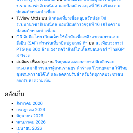
ร.ร.นานาชาติเมทนีดล มอบป้อมตำรวจจุดที่ 16 เสริมความ
ปลอดภัยทางเข้าเขื่อน
T.View Mtds
บน
นักท่องเที่ยวเขื่อนอุบลรัตน์อุ่นใจ!
ร.ร.นานาชาติเมทนีดล มอบป้อมตำรวจจุดที่ 16 เสริมความ
ปลอดภัยทางเข้าเขื่อน
OR จับมือ ไทย เวียตเจ็ท ใช้น้ำมันเชื้อเพลิงอากาศยานแบบ
ยั่งยืน (SAF) สำหรับเที่ยวบินปฐมฤกษ์ ก้า
บน
สะเทือนวงการ!
PTG ทุ่ม 300 ล้าน ผงาดคว้าสิทธิ์ไตเติ้ลสปอนเซอร์ “ThaiGP”
3 ปีรวด
สมจิตร เฟื่องสกุล
บน
วิทยุทดลองออกอากาศ มีเฮอีกรอบ
สนง.เลขาธิการสภาผู้แทนราษฎร นำร่างแก้ไขกฎหมาย ให้วิทยุ
ชุมชนหารายได้ได้ และลดค่าปรับสำหรับวิทยุภาคประชาชน
ออกรับฟังความเห็น
คลังเก็บ
สิงหาคม 2026
กรกฎาคม 2026
มิถุนายน 2026
พฤษภาคม 2026
เมษายน 2026