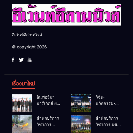
อีเว้นท์อีสานนิวส์
© copyright 2026
เรื่องมาใหม่
อินฟอร์มา
วิจัย-
มาร์เก็ตส์ ผนึก
นวัตกรรม-
เครือข่าย
เทคโนโลยี
ธุรกิจท่อง
คือโอกาสใหม่
สำนักบริการ
สำนักบริการ
เที่ยว-บริการ
ของคนพิการ
วิชาการ
วิชาการ มข.
จัด Food &
ไทย และพลัง
ม.ขอนแก่น
โชว์พลัง