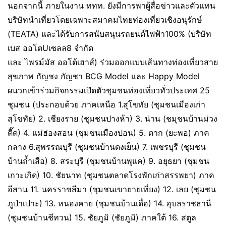
นอกจากนี้ ภายในงาน ททท. ยังมีการพาผู้สื่อข่าวและตัวแทน
บริษัทนำเที่ยวโดยเฉพาะสมาคมไทยท่องเที่ยวเชิงอนุรักษ์
(TEATA) และได้รับการสนับสนุนรถยนต์ไฟฟ้า100% (บริษัท
เบส ออโตUเซลล8 จำกัด
และ ไพรม์มัส ออโต้เฮาส์) ร่วมออกแบบเส้นทางท่องเที่ยวสาย
สุขภาพ กัญชง กัญชา BCG Model และ Happy Model
ผนวกเข้าร่วมกิจกรรมเปิดตัวชุมชนท่องเที่ยวทั่วประเทศ 25
ชุมชน (ประกอบด้วย ภาคเหนือ 1.สุโขทัย (ชุมชนเมืองเก่า
สุโขทัย) 2. เชียงราย (ชุมชนปางห้า) 3. น่าน (ชมุชนบ้านม่วง
ตื๊ด) 4. แม่ฮ่องสอน (ชุมชนเมืองปอน) 5. ตาก (ยะพอ) ภาค
กลาง 6.สุพรรณบุรี (ชุมชนบ้านดงเย็น) 7. เพชรบุรี (ชุมชน
บ้านถ้ำเสือ) 8. สระบุรี (ชุมชนบ้านพุแค) 9. อยุธยา (ชุมชน
เกาะเกิด) 10. ชัยนาท (ชุมชนตลาดโรงพักเก่าสรรพยา) ภาค
อีสาน 11. นครราชสีมา (ชุมชนเขายายเที่ยง) 12. เลย (ชุมชน
ภูป่าเปาะ) 13. หนองคาย (ชุมชนบ้านเดื่อ) 14. อุบลราชธานี
(ชุมชนบ้านชีทวน) 15. ชัยภูมิ (ชัยภูมิ) ภาคใต้ 16. สตูล