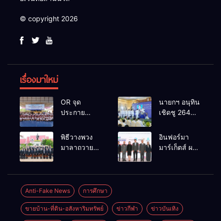
© copyright 2026
เรื่องมาใหม่
OR จุด
นายกฯ อนุทิน
ประกาย
เชิดชู 264
ศักยภาพ
กำนัน ผู้ใหญ่
เยาวชน ผ่าน
บ้านยอดเยี่ยม
พิธีวางพวง
อินฟอร์มา
กิจกรรม OR
มอบแหนบ
มาลาถวาย
มาร์เก็ตส์ ผนึก
Futsal Clinic
ทองคำ
ราชสักการะ
เครือข่าย
“รางวัล
เนื่องในวันรพี
ธุรกิจท่อง
เกียรติยศแห่ง
ประจำปี
เที่ยว-บริการ
การเสียสละ”
2569 และ
จัด Food &
Anti-Fake News
การศึกษา
การแข่งขัน
Hospitality
ขายบ้าน-ที่ดิน-อสังหาริมทรัพย์
ข่าวกีฬา
ข่าวบันเทิง
ฟุตบอลวันรพี
Thailand
เพื่อเชื่อม
2026 เชื่อม 4