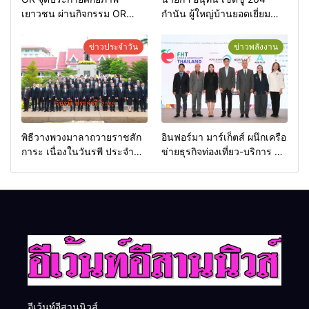
เยาวชน ผ่านกิจกรรม OR
กำนัน ผู้ใหญ่บ้านยอดเยี่ยม
Futsal Clinic
มอบแหนบทองคำ “รางวัล
เกียรติยศแห่งการเสียสละ”
ข่าวประจำวัน
ข่าวพลังงาน
พิธีวางพวงมาลาถวายราชสัก
อินฟอร์มา มาร์เก็ตส์ ผนึกเครือ
การะ เนื่องในวันรพี ประจำปี
ข่ายธุรกิจท่องเที่ยว-บริการ จัด
2569 และการแข่งขันฟุตบอล
Food & Hospitality Thailand
วันรพี เพื่อเชื่อมความสัมพันธ์
2026 เชื่อม 4 งานใหญ่ สร้าง
อันดีของหน่วยงานใน
โอกาสธุรกิจครบวงจร ด้วย
กระบวนการยุติธรรม
ครับ
อีเว้นท์อีสานนิวส์