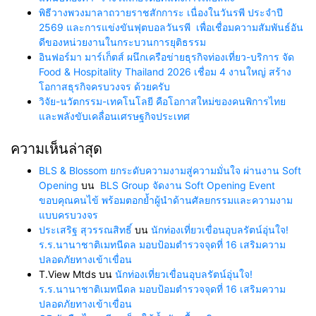
พิธีวางพวงมาลาถวายราชสักการะ เนื่องในวันรพี ประจำปี
2569 และการแข่งขันฟุตบอลวันรพี เพื่อเชื่อมความสัมพันธ์อัน
ดีของหน่วยงานในกระบวนการยุติธรรม
อินฟอร์มา มาร์เก็ตส์ ผนึกเครือข่ายธุรกิจท่องเที่ยว-บริการ จัด
Food & Hospitality Thailand 2026 เชื่อม 4 งานใหญ่ สร้าง
โอกาสธุรกิจครบวงจร ด้วยครับ
วิจัย-นวัตกรรม-เทคโนโลยี คือโอกาสใหม่ของคนพิการไทย
และพลังขับเคลื่อนเศรษฐกิจประเทศ
ความเห็นล่าสุด
BLS & Blossom ยกระดับความงามสู่ความมั่นใจ ผ่านงาน Soft
Opening
บน
BLS Group จัดงาน Soft Opening Event
ขอบคุณคนไข้ พร้อมตอกย้ำผู้นำด้านศัลยกรรมและความงาม
แบบครบวงจร
ประเสริฐ สุวรรณสิทธิ์
บน
นักท่องเที่ยวเขื่อนอุบลรัตน์อุ่นใจ!
ร.ร.นานาชาติเมทนีดล มอบป้อมตำรวจจุดที่ 16 เสริมความ
ปลอดภัยทางเข้าเขื่อน
T.View Mtds
บน
นักท่องเที่ยวเขื่อนอุบลรัตน์อุ่นใจ!
ร.ร.นานาชาติเมทนีดล มอบป้อมตำรวจจุดที่ 16 เสริมความ
ปลอดภัยทางเข้าเขื่อน