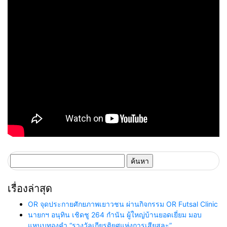
ฮอดสาวะถี”
ค้นหา
สำหรับ:
เรื่องล่าสุด
OR จุดประกายศักยภาพเยาวชน ผ่านกิจกรรม OR Futsal Clinic
นายกฯ อนุทิน เชิดชู 264 กำนัน ผู้ใหญ่บ้านยอดเยี่ยม มอบ
แหนบทองคำ “รางวัลเกียรติยศแห่งการเสียสละ”