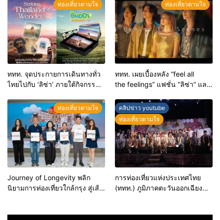
รู้สึกที่ไม่รู้ลืม
วัฒนธรรม สร้างการท่องเที่ยว
ท่องเที่ยวตามใจ
ท่องเที่ยวตามใจ
คุณค่าสูงอย่างมีความหมาย
ททท. จุดประกายการเดินทางทั่ว
ททท. เผยเบื้องหลัง “feel all
ไทยไปกับ ‘ลิซ่า’ ภายใต้กิจกรรม
the feelings” แฟชั่น “ลิซ่า” และ
“Feel All the Feelings, Seeking
ไอเทมชุมชน ที่ร้อยเรียงเสน่ห์
Thailand’s Wonders” ชวนเที่ยว
และวิถีไทยในทุกเฟรม
ท่องเที่ยวตามใจ
คลิปข่าว youtube
ทั่วไทย ร่วมสนุก 2 วิธีลุ้นรับของ
ท่องเที่ยวตามใจ
ที่ระลึกสุดพิเศษ 5 สไตล์
Journey of Longevity พลิก
การท่องเที่ยวแห่งประเทศไทย
นิยามการท่องเที่ยวใกล้กรุง สู่เส้น
(ททท.) ภูมิภาคตะวันออกเฉียง
ทางสุขยั่งยืนกับ 7 เมืองน่าเที่ยว
เหนือ ร่วมกับ บริษัท โลเคิล อไลค์
ภาคกลาง
จำกัด เปิดรันเวย์คันแทสุดยิ่งใหญ่
ในกิจกรรม “คันแท แฟชั่นโชว์