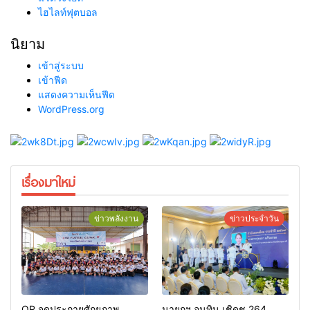
ไฮไลท์ฟุตบอล
นิยาม
เข้าสู่ระบบ
เข้าฟีด
แสดงความเห็นฟีด
WordPress.org
เรื่องมาใหม่
ข่าวพลังงาน
ข่าวประจำวัน
OR จุดประกายศักยภาพ
นายกฯ อนุทิน เชิดชู 264