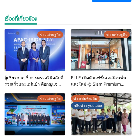
เรื่องที่เกี่ยวข้อง
ข่าวเศรษฐกิจ
ข่าวเศรษฐกิจ
ผู้เชี่ยวชาญชี้ การตรวจวินิจฉัยที่
ELLE เปิดตัวแฟชั่นเดสติเนชั่น
รวดเร็วและแม่นยำ คือกุญแจ
แห่งใหม่ @ Siam Premium
สำคัญสู่การยุติวัณโรคใน
Outlets ช้อปครบทุกสไตล์ พร้อม
ประเทศไทย
ดีลพิเศษลดสูงสุด 70%
ข่าวเศรษฐกิจ
ข่าวเด่นท้องถิ่น
คลิปข่าว youtube