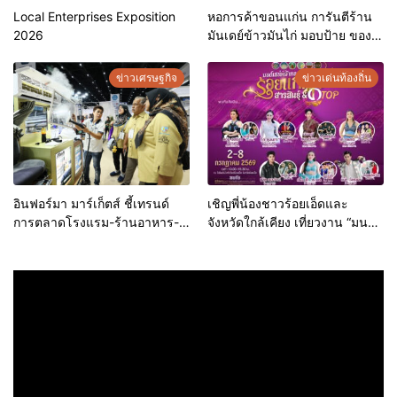
Local Enterprises Exposition
หอการค้าขอนแก่น การันตีร้าน
2026
มันเดย์ข้าวมันไก่ มอบป้าย ของดี
ขอนแก่น ประจำปี 2569 เชิดชูผู้
ประกอบการคุณภาพ ยกระดับ
ข่าวเศรษฐกิจ
ข่าวเด่นท้องถิ่น
มาตรฐาน สร้างความเชื่อมั่นให้ผู้
บริโภค
อินฟอร์มา มาร์เก็ตส์ ชี้เทรนด์
เชิญพี่น้องชาวร้อยเอ็ดและ
การตลาดโรงแรม-ร้านอาหาร-
จังหวัดใกล้เคียง เที่ยวงาน “มนต์
ธุรกิจบริการ ชูสุขอนามัยสีเขียว-
เสน่ห์ผ้าทอ ร้อยแก่นสารสินธุ์
เทคโนโลยีอัจฉริยะ พลิกหลังบ้าน
และOTOP
เป็นจุดขายใหม่ เผยงาน Food &
Hospitality Thailand 2026
เตรียมขนทัพโซลูชันด้านสุข
อนามัยล่าสุดร่วมโชว์