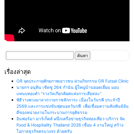
ค้นหา
สำหรับ:
เรื่องล่าสุด
OR จุดประกายศักยภาพเยาวชน ผ่านกิจกรรม OR Futsal Clinic
นายกฯ อนุทิน เชิดชู 264 กำนัน ผู้ใหญ่บ้านยอดเยี่ยม มอบ
แหนบทองคำ “รางวัลเกียรติยศแห่งการเสียสละ”
พิธีวางพวงมาลาถวายราชสักการะ เนื่องในวันรพี ประจำปี
2569 และการแข่งขันฟุตบอลวันรพี เพื่อเชื่อมความสัมพันธ์อัน
ดีของหน่วยงานในกระบวนการยุติธรรม
อินฟอร์มา มาร์เก็ตส์ ผนึกเครือข่ายธุรกิจท่องเที่ยว-บริการ จัด
Food & Hospitality Thailand 2026 เชื่อม 4 งานใหญ่ สร้าง
โอกาสธุรกิจครบวงจร ด้วยครับ