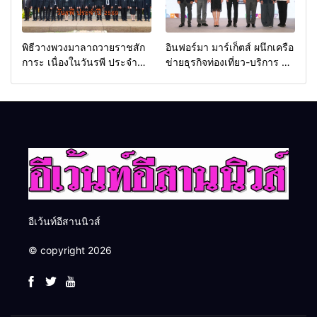
พิธีวางพวงมาลาถวายราชสัก
อินฟอร์มา มาร์เก็ตส์ ผนึกเครือ
การะ เนื่องในวันรพี ประจำปี
ข่ายธุรกิจท่องเที่ยว-บริการ จัด
2569 และการแข่งขันฟุตบอล
Food & Hospitality Thailand
วันรพี เพื่อเชื่อมความสัมพันธ์
2026 เชื่อม 4 งานใหญ่ สร้าง
อันดีของหน่วยงานใน
โอกาสธุรกิจครบวงจร ด้วย
กระบวนการยุติธรรม
ครับ
อีเว้นท์อีสานนิวส์
© copyright 2026