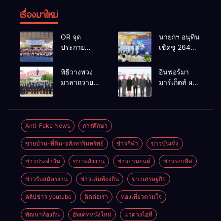
เรื่องมาใหม่
OR จุด
นายกฯ อนุทิน
ประกาย
เชิดชู 264
ศักยภาพ
กำนัน ผู้ใหญ่
เยาวชน ผ่าน
บ้านยอดเยี่ยม
พิธีวางพวง
อินฟอร์มา
กิจกรรม OR
มอบแหนบ
มาลาถวาย
มาร์เก็ตส์ ผนึก
Futsal Clinic
ทองคำ
ราชสักการะ
เครือข่าย
“รางวัล
เนื่องในวันรพี
ธุรกิจท่อง
เกียรติยศแห่ง
ประจำปี
เที่ยว-บริการ
การเสียสละ”
2569 และ
จัด Food &
Anti-Fake News
การศึกษา
การแข่งขัน
Hospitality
ขายบ้าน-ที่ดิน-อสังหาริมทรัพย์
ข่าวกีฬา
ข่าวบันเทิง
ฟุตบอลวันรพี
Thailand
เพื่อเชื่อม
2026 เชื่อม 4
ข่าวประจำวัน
ข่าวพลังงาน
ข่าวยานยนต์
ข่าวรอบทิศ
ความสัมพันธ์
งานใหญ่
อันดีของ
สร้างโอกาส
ข่าวรับสมัตรงาน
ข่าวเด่นท้องถิ่น
ข่าวเศรษฐกิจ
หน่วยงานใน
ธุรกิจครบ
กระบวนการ
วงจร ด้วยครับ
คลิปข่าว youtube
ติดต่อเรา
ท่องเที่ยวตามใจ
ยุติธรรม
พัฒนาท้องถิ่น
อัพเดทหนังใหม่
แวดวงไอที