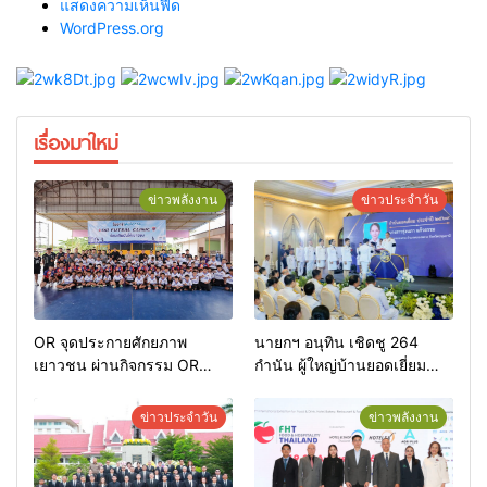
แสดงความเห็นฟีด
WordPress.org
เรื่องมาใหม่
ข่าวพลังงาน
ข่าวประจำวัน
OR จุดประกายศักยภาพ
นายกฯ อนุทิน เชิดชู 264
เยาวชน ผ่านกิจกรรม OR
กำนัน ผู้ใหญ่บ้านยอดเยี่ยม
Futsal Clinic
มอบแหนบทองคำ “รางวัล
เกียรติยศแห่งการเสียสละ”
ข่าวประจำวัน
ข่าวพลังงาน