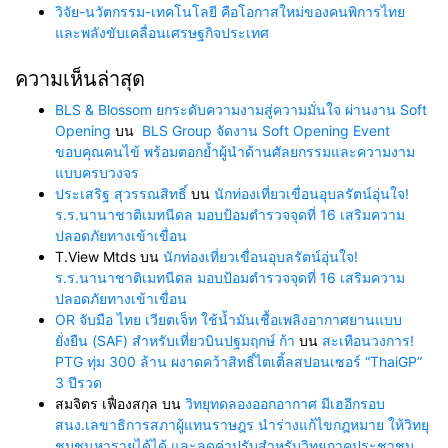
วิจัย-นวัตกรรม-เทคโนโลยี คือโอกาสใหม่ของคนพิการไทย
และพลังขับเคลื่อนเศรษฐกิจประเทศ
ความเห็นล่าสุด
BLS & Blossom ยกระดับความงามสู่ความมั่นใจ ผ่านงาน Soft
Opening
บน
BLS Group จัดงาน Soft Opening Event
ขอบคุณคนไข้ พร้อมตอกย้ำผู้นำด้านศัลยกรรมและความงาม
แบบครบวงจร
ประเสริฐ สุวรรณสิทธิ์
บน
นักท่องเที่ยวเขื่อนอุบลรัตน์อุ่นใจ!
ร.ร.นานาชาติเมทนีดล มอบป้อมตำรวจจุดที่ 16 เสริมความ
ปลอดภัยทางเข้าเขื่อน
T.View Mtds
บน
นักท่องเที่ยวเขื่อนอุบลรัตน์อุ่นใจ!
ร.ร.นานาชาติเมทนีดล มอบป้อมตำรวจจุดที่ 16 เสริมความ
ปลอดภัยทางเข้าเขื่อน
OR จับมือ ไทย เวียตเจ็ท ใช้น้ำมันเชื้อเพลิงอากาศยานแบบ
ยั่งยืน (SAF) สำหรับเที่ยวบินปฐมฤกษ์ ก้า
บน
สะเทือนวงการ!
PTG ทุ่ม 300 ล้าน ผงาดคว้าสิทธิ์ไตเติ้ลสปอนเซอร์ “ThaiGP”
3 ปีรวด
สมจิตร เฟื่องสกุล
บน
วิทยุทดลองออกอากาศ มีเฮอีกรอบ
สนง.เลขาธิการสภาผู้แทนราษฎร นำร่างแก้ไขกฎหมาย ให้วิทยุ
ชุมชนหารายได้ได้ และลดค่าปรับสำหรับวิทยุภาคประชาชน